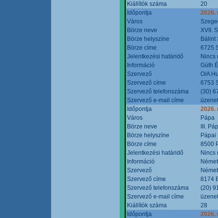
Kiállítók száma
20
Időpontja
2026.
Város
Szege
Börze neve
XVII. 
Börze helyszíne
Bálint
Börze címe
6725 S
Jelentkezési határidő
Nincs
Információ
Gúth 
Szervező
O/A Hu
Szervező címe
6753 S
Szervező telefonszáma
(30) 6
Szervező e-mail címe
üzenet
Időpontja
2026.
Város
Pápa
Börze neve
III. P
Börze helyszíne
Pápai 
Börze címe
8500 P
Jelentkezési határidő
Nincs
Információ
Német
Szervező
Német
Szervező címe
8174 B
Szervező telefonszáma
(20) 9
Szervező e-mail címe
üzenet
Kiállítók száma
28
Időpontja
2026.