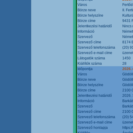
Város
Fertőd
Börze neve
II. Fe
Börze helyszíne
Kultur
Börze címe
9431 F
Jelentkezési határidő
Nincs
Információ
Német
Szervező
Német
Szervező címe
8174 B
Szervező telefonszáma
(20) 9
Szervező e-mail címe
üzenet
Látogatók száma
1450
Kiállítók száma
28
Időpontja
2026. 
Város
Gödöl
Börze neve
Gödöll
Börze helyszíne
Gödöll
Börze címe
2100 G
Jelentkezési határidő
2026. 
Információ
Barkát
Szervező
Barkát
Szervező címe
2100 G
Szervező telefonszáma
(20) 5
Szervező e-mail címe
üzenet
Szervező honlapja
https:
Kiállítás
Ásvány