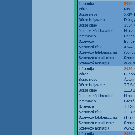
Időpontja
2026.
Város
Miskol
Börze neve
XXIX. 
Börze helyszíne
Diósg
Börze címe
3534 M
Jelentkezési határidő
Nincs
Információ
Bencze
Szervező
Bencze
Szervező címe
4244 Ú
Szervező telefonszáma
(30) 3
Szervező e-mail címe
üzenet
Szervező honlapja
www.f
Időpontja
2026.
Város
Budap
Börze neve
Ásvány
Börze helyszíne
TIT St
Börze címe
1113 B
Jelentkezési határidő
Nincs
Információ
Gazsó 
Szervező
TIT St
Szervező címe
1113 B
Szervező telefonszáma
(1) 34
Szervező e-mail címe
üzenet
Szervező honlapja
www.ti
Időpontja
2026.