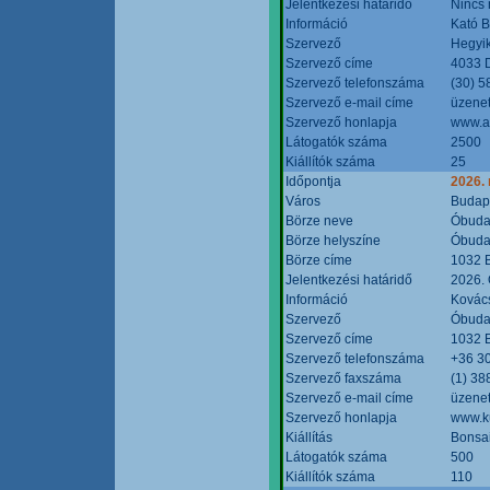
Jelentkezési határidő
Nincs
Információ
Kató 
Szervező
Hegyik
Szervező címe
4033 D
Szervező telefonszáma
(30) 5
Szervező e-mail címe
üzenet
Szervező honlapja
www.a
Látogatók száma
2500
Kiállítók száma
25
Időpontja
2026.
Város
Budap
Börze neve
Óbudai
Börze helyszíne
Óbudai
Börze címe
1032 B
Jelentkezési határidő
2026. 
Információ
Kovács
Szervező
Óbudai
Szervező címe
1032 B
Szervező telefonszáma
+36 3
Szervező faxszáma
(1) 38
Szervező e-mail címe
üzenet
Szervező honlapja
www.ku
Kiállítás
Bonsai
Látogatók száma
500
Kiállítók száma
110