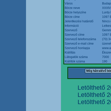
Város
Budap
Börze neve
XXXIV.
Börze helyszíne
Lurdy
Börze címe
1097 B
Jelentkezési határidő
Nincs
Információ
Lelkes
Szervező
Gemmi
Szervező címe
1097 B
Szervező telefonszáma
(70) 3
Szervező e-mail címe
üzenet
Szervező honlapja
www.a
Kiállítás
Ékszer
Látogatók száma
7000
Kiállítók száma
190
Letölthető 
Letölthető 
Letölthető 