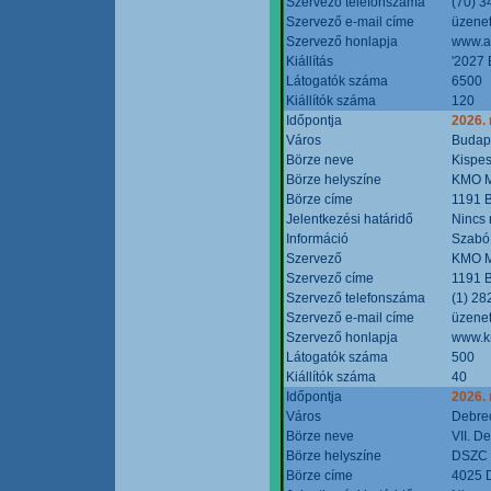
Szervező telefonszáma
(70) 3
Szervező e-mail címe
üzenet
Szervező honlapja
www.a
Kiállítás
'2027 
Látogatók száma
6500
Kiállítók száma
120
Időpontja
2026.
Város
Budap
Börze neve
Kispes
Börze helyszíne
KMO M
Börze címe
1191 B
Jelentkezési határidő
Nincs
Információ
Szabó
Szervező
KMO M
Szervező címe
1191 B
Szervező telefonszáma
(1) 28
Szervező e-mail címe
üzenet
Szervező honlapja
www.k
Látogatók száma
500
Kiállítók száma
40
Időpontja
2026.
Város
Debre
Börze neve
VII. D
Börze helyszíne
DSZC M
Börze címe
4025 D