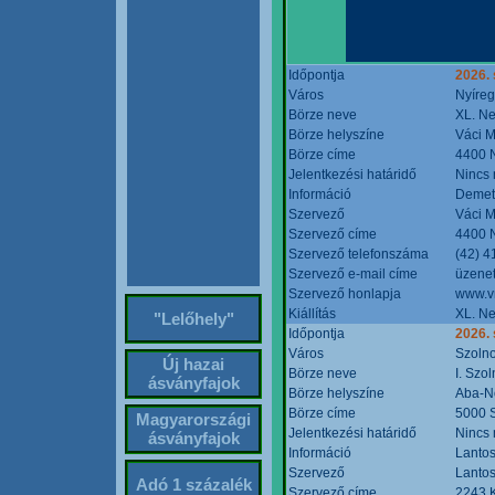
Időpontja
2026. 
Város
Nyíre
Börze neve
XL. Ne
Börze helyszíne
Váci M
Börze címe
4400 N
Jelentkezési határidő
Nincs
Információ
Demete
Szervező
Váci M
Szervező címe
4400 N
Szervező telefonszáma
(42) 4
Szervező e-mail címe
üzenet
Szervező honlapja
www.v
Kiállítás
XL. Ne
"Lelőhely"
Időpontja
2026.
Város
Szoln
Új hazai
Börze neve
I. Szo
ásványfajok
Börze helyszíne
Aba-N
Börze címe
5000 S
Magyarországi
Jelentkezési határidő
Nincs
ásványfajok
Információ
Lantos
Szervező
Lantos
Adó 1 százalék
Szervező címe
2243 K