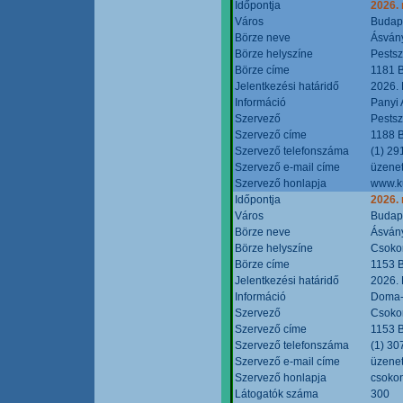
Időpontja
2026.
Város
Budap
Börze neve
Ásvány
Börze helyszíne
Pestsz
Börze címe
1181 B
Jelentkezési határidő
2026.
Információ
Panyi 
Szervező
Pestsz
Szervező címe
1188 B
Szervező telefonszáma
(1) 29
Szervező e-mail címe
üzenet
Szervező honlapja
www.k
Időpontja
2026.
Város
Budap
Börze neve
Ásvány
Börze helyszíne
Csokon
Börze címe
1153 B
Jelentkezési határidő
2026.
Információ
Doma-S
Szervező
Csokon
Szervező címe
1153 B
Szervező telefonszáma
(1) 30
Szervező e-mail címe
üzenet
Szervező honlapja
csoko
Látogatók száma
300