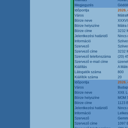
Megjegyzés
Gödöll
Időpontja
2026. 
Város
Mátraf
Börze neve
XXXVII
Börze helyszíne
Mátra 
Börze címe
3232 M
Jelentkezési határidő
Nincs
Információ
Szilve
Szervező
Szilve
Szervező címe
3232 M
Szervező telefonszáma
(20) 4
Szervező e-mail címe
üzenet
Kiállítás
A Mátr
Látogatók száma
800
Kiállítók száma
20
Időpontja
2026. 
Város
Budap
Börze neve
XXII. 
Börze helyszíne
MOM S
Börze címe
1123 B
Jelentkezési határidő
Nincs
Információ
Lelkes
Szervező
Gemmi
Szervező címe
1097 B