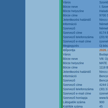
Város
Szomb
Börze neve
I. Szo
Börze helyszíne
Halad
Börze címe
9700 S
Jelentkezési határidő
Nincs
Információ
Német
Szervező
Német
Szervező címe
8174 B
Szervező telefonszáma
(20) 9
Szervező e-mail címe
üzenet
Megjegyzés
Új bör
Időpontja
2026.
Város
Budap
Börze neve
VIII. 
Börze helyszíne
MATE 
Börze címe
1118 B
Jelentkezési határidő
Nincs
Információ
Bencze
Szervező
Bencze
Szervező címe
4244 Ú
Szervező telefonszáma
(30) 3
Szervező e-mail címe
üzenet
Szervező honlapja
www.f
Látogatók száma
900
Kiállítók száma
45