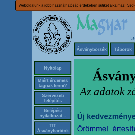
Weboldalunk a jobb használhatóság érdekében sütiket alkalmaz. Szolg
Le
Ásványbörzék
Táborok
Nyitólap
Ásvány
Miért érdemes
tagnak lenni?
Az adatok z
Szervezeti
felépítés
Belépési
Új kedvezménye
nyilatkozat...
TIT
Örömmel értesít
Ásványbarátok