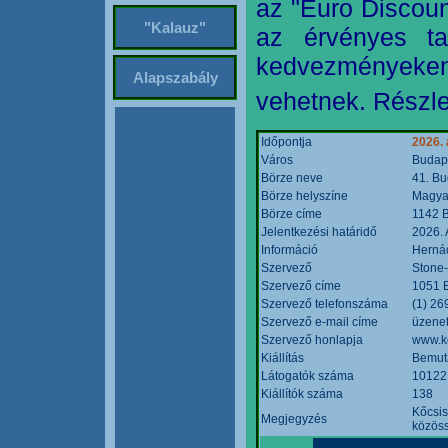
az "Euro Discoun
"Kalauz"
az érvényes ta
kedvezményeke
Alapszabály
vehetnek. Részle
Időpontja
2026. 
Város
Budap
Börze neve
41. Bu
Börze helyszíne
Magyar
Börze címe
1142 B
Jelentkezési határidő
2026. 
Információ
Hernád
Szervező
Stone-
Szervező címe
1051 B
Szervező telefonszáma
(1) 26
Szervező e-mail címe
üzenet
Szervező honlapja
www.k
Kiállítás
Bemut
Látogatók száma
10122
Kiállítók száma
138
Kőcsis
Megjegyzés
közöss