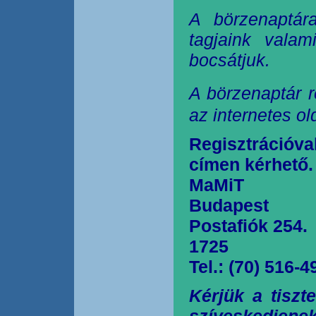
A börzenaptár
tagjaink valam
bocsátjuk.
A börzenaptár r
az internetes o
Regisztrációva
címen kérhető.
MaMiT
Budapest
Postafiók 254.
1725
Tel.: (70) 516-4
Kérjük a tiszt
szíveskedjen