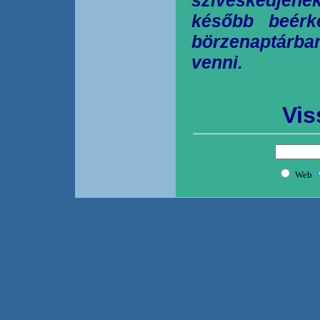
később beérk
börzenaptárb
venni.
Vis