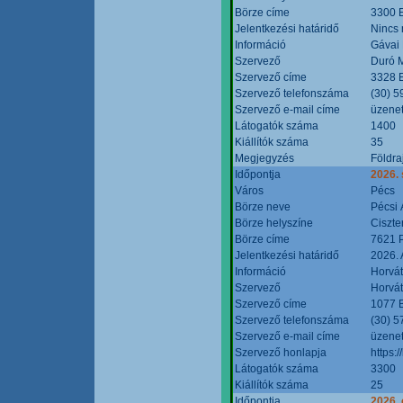
Börze címe
3300 E
Jelentkezési határidő
Nincs
Információ
Gávai
Szervező
Duró M
Szervező címe
3328 E
Szervező telefonszáma
(30) 5
Szervező e-mail címe
üzenet
Látogatók száma
1400
Kiállítók száma
35
Megjegyzés
Földra
Időpontja
2026.
Város
Pécs
Börze neve
Pécsi 
Börze helyszíne
Ciszt
Börze címe
7621 P
Jelentkezési határidő
2026. 
Információ
Horvát
Szervező
Horvát
Szervező címe
1077 B
Szervező telefonszáma
(30) 5
Szervező e-mail címe
üzenet
Szervező honlapja
https:/
Látogatók száma
3300
Kiállítók száma
25
Időpontja
2026. 