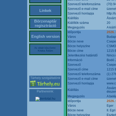
Szervező telefonszáma
(70) 9
Szervező e-mail címe
üzenet
Linkek
Szervező honlapja
http:/
Kiállítás
Ásván
Börzenaptár
Kiállítók száma
20
regisztráció
Megjegyzés
A kiál
Időpontja
2026.
English version
Város
Budap
Börze neve
Csepel
Börze helyszíne
CSMO 
Az oldalt készítette:
Börze címe
1215 B
Kriska Ádám
Jelentkezési határidő
Nincs
Információ
Bodó 
Szervező
Csepel
Szervező címe
1215 B
Szervező telefonszáma
(1) 27
Tárhely szolgáltatónk
Szervező e-mail címe
üzenet
Szervező honlapja
www.c
Ásvány
Kiállítás
Partnereink:
ékszer
Megjegyzés
A belé
Időpontja
2026.
Város
Eger
Börze neve
II. Eg
Börze helyszíne
Eszter