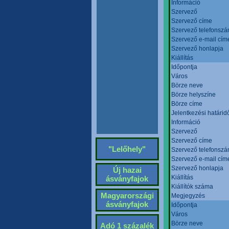
Információ
Szervező
Szervező címe
Szervező telefonsz
Szervező e-mail cím
Szervező honlapja
Kiállítás
Időpontja
Város
Börze neve
Börze helyszíne
Börze címe
Jelentkezési határid
Információ
Szervező
Szervező címe
"Lelőhely"
Szervező telefonsz
Szervező e-mail cím
Szervező honlapja
Új hazai
Kiállítás
ásványfajok
Kiállítók száma
Magyarországi
Megjegyzés
ásványfajok
Időpontja
Város
Börze neve
Adó 1 százalék