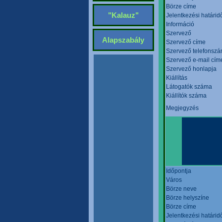
Börze címe
"Kalauz"
Jelentkezési határid
Információ
Szervező
Alapszabály
Szervező címe
Szervező telefonsz
Szervező e-mail cím
Szervező honlapja
Kiállítás
Látogatók száma
Kiállítók száma
Megjegyzés
Időpontja
Város
Börze neve
Börze helyszíne
Börze címe
Jelentkezési határid