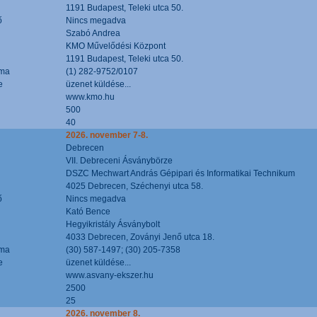
1191 Budapest, Teleki utca 50.
ő
Nincs megadva
Szabó Andrea
KMO Művelődési Központ
1191 Budapest, Teleki utca 50.
áma
(1) 282-9752/0107
e
üzenet küldése...
www.kmo.hu
500
40
2026. november 7-8.
Debrecen
VII. Debreceni Ásványbörze
DSZC Mechwart András Gépipari és Informatikai Technikum
4025 Debrecen, Széchenyi utca 58.
ő
Nincs megadva
Kató Bence
Hegyikristály Ásványbolt
4033 Debrecen, Zoványi Jenő utca 18.
áma
(30) 587-1497; (30) 205-7358
e
üzenet küldése...
www.asvany-ekszer.hu
2500
25
2026. november 8.