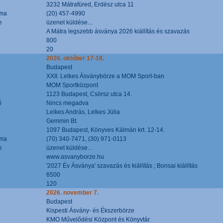
3232 Mátrafüred, Erdész utca 11
áma
(20) 457-4990
e
üzenet küldése...
A Mátra legszebb ásványa 2026 kiállítás és szavazás
800
20
2026. október 17-18.
Budapest
XXII. Lelkes Ásványbörze a MOM Sport-ban
MOM Sportközpont
1123 Budapest, Csörsz utca 14.
ő
Nincs megadva
Lelkes András, Lelkes Júlia
Gemmin Bt.
1097 Budapest, Könyves Kálmán krt. 12-14.
áma
(70) 340-7471, (30) 971-0113
e
üzenet küldése...
www.asvanyborze.hu
'2027 Év Ásványa' szavazás és kiállítás ; Bonsai kiállítás
6500
120
2026. november 7.
Budapest
Kispesti Ásvány- és Ékszerbörze
KMO Művelődési Központ és Könyvtár