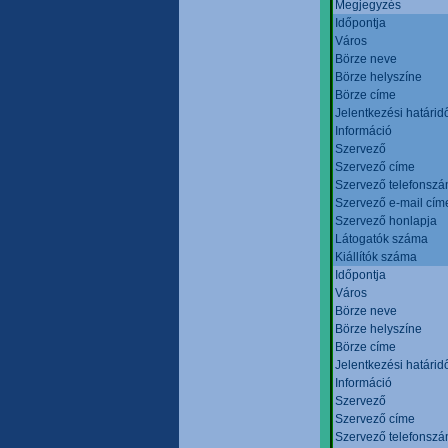
Megjegyzés
Időpontja
Város
Börze neve
Börze helyszíne
Börze címe
Jelentkezési határid
Információ
Szervező
Szervező címe
Szervező telefonsz
Szervező e-mail cím
Szervező honlapja
Látogatók száma
Kiállítók száma
Időpontja
Város
Börze neve
Börze helyszíne
Börze címe
Jelentkezési határid
Információ
Szervező
Szervező címe
Szervező telefonsz