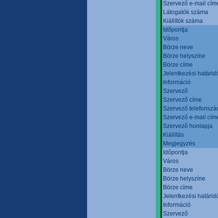
Szervező e-mail cím
Látogatók száma
Kiállítók száma
Időpontja
Város
Börze neve
Börze helyszíne
Börze címe
Jelentkezési határid
Információ
Szervező
Szervező címe
Szervező telefonsz
Szervező e-mail cím
Szervező honlapja
Kiállítás
Megjegyzés
Időpontja
Város
Börze neve
Börze helyszíne
Börze címe
Jelentkezési határid
Információ
Szervező