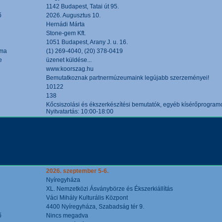
1142 Budapest, Tatai út 95.
ő
2026. Augusztus 10.
Hernádi Márta
Stone-gem Kft.
1051 Budapest, Arany J. u. 16.
áma
(1) 269-4040, (20) 378-0419
e
üzenet küldése...
www.koorszag.hu
Bemutatkoznak partnermúzeumaink legújabb szerzeményei!
10122
138
Kőcsiszolási és ékszerkészítési bemutatók, egyéb kísérőprogramo
Nyitvatartás: 10:00-18:00
2026. szeptember 5-6.
Nyíregyháza
XL. Nemzetközi Ásványbörze és Ékszerkiállítás
Váci Mihály Kulturális Központ
4400 Nyíregyháza, Szabadság tér 9.
ő
Nincs megadva