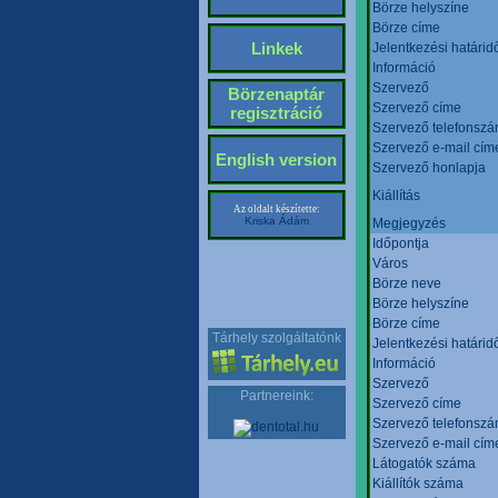
Börze helyszíne
Börze címe
Linkek
Jelentkezési határid
Információ
Szervező
Börzenaptár
Szervező címe
regisztráció
Szervező telefonsz
Szervező e-mail cím
English version
Szervező honlapja
Kiállítás
Az oldalt készítette:
Kriska Ádám
Megjegyzés
Időpontja
Város
Börze neve
Börze helyszíne
Börze címe
Tárhely szolgáltatónk
Jelentkezési határid
Információ
Szervező
Partnereink:
Szervező címe
Szervező telefonsz
Szervező e-mail cím
Látogatók száma
Kiállítók száma