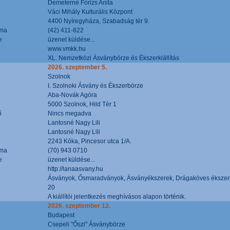
Demeterné Fórizs Anita
Váci Mihály Kulturális Központ
4400 Nyíregyháza, Szabadság tér 9.
áma
(42) 411-822
e
üzenet küldése...
www.vmkk.hu
XL. Nemzetközi Ásványbörze és Ékszerkiállítás
2026. szeptember 5.
Szolnok
I. Szolnoki Ásvány és Ékszerbörze
Aba-Novák Agóra
5000 Szolnok, Hild Tér 1
ő
Nincs megadva
Lantosné Nagy Lili
Lantosné Nagy Lili
2243 Kóka, Pincesor utca 1/A.
áma
(70) 943 0710
e
üzenet küldése...
http://lanaasvany.hu
Ásványok, Ősmaradványok, Ásványékszerek, Drágaköves ékszer
20
A kiállítói jelentkezés meghívásos alapon történik.
2026. szeptember 12.
Budapest
Csepeli "Őszi" Ásványbörze