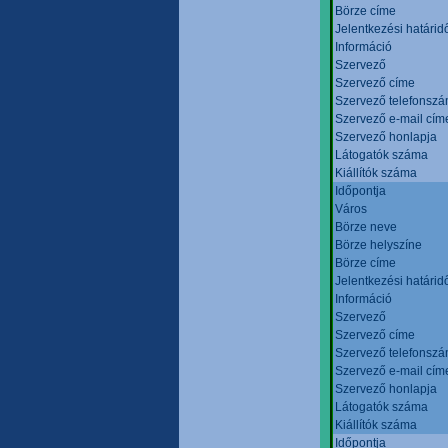
Börze címe
Jelentkezési határid
Információ
Szervező
Szervező címe
Szervező telefonsz
Szervező e-mail cím
Szervező honlapja
Látogatók száma
Kiállítók száma
Időpontja
Város
Börze neve
Börze helyszíne
Börze címe
Jelentkezési határid
Információ
Szervező
Szervező címe
Szervező telefonsz
Szervező e-mail cím
Szervező honlapja
Látogatók száma
Kiállítók száma
Időpontja