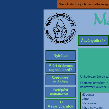
Weboldalunk a jobb használhatóság é
Ásványbörzék
Nyitólap
Miért érdemes
tagnak lenni?
Új kedvezmények ta
Szervezeti
felépítés
Örömmel értesítem, ho
kedvezményeken felül 
Belépési
nyilatkozat...
Időpontja
Város
TIT
Börze neve
Ásványbarátok
Börze helyszíne