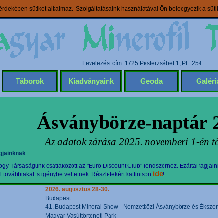
rdekében sütiket alkalmaz. Szolgáltatásaink használatával Ön beleegyezik a süt
Levelezési cím: 1725 Pesterzsébet 1, Pf.: 254
Táborok
Kiadványaink
Geoda
Galéri
Ásványbörze-naptár 
Az adatok zárása 2025. novemberi 1-én tö
gjainknak
gy Társaságunk csatlakozott az "Euro Discount Club" rendszerhez. Ezáltal tagjain
ide
továbbiakat is igénybe vehetnek. Részletekért kattintson
!
2026. augusztus 28-30.
Budapest
41. Budapest Mineral Show - Nemzetközi Ásványbörze és Ékszerki
Magyar Vasúttörténeti Park