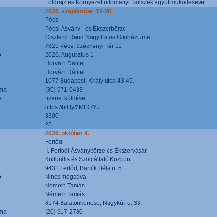
Földrajz és Környezettudományi Tanszék együttműködésével
2026. szeptember 19-20.
Pécs
Pécsi Ásvány - és Ékszerbörze
Ciszterci Rend Nagy Lajos Gimnáziuma
7621 Pécs, Széchenyi Tér 11
ő
2026. Augusztus 1.
Horváth Dániel
Horváth Dániel
1077 Budapest, Király utca 43-45.
áma
(30) 571-0433
e
üzenet küldése...
https://bit.ly/2MfD7YJ
3300
25
2026. október 4.
Fertőd
II. Fertődi Ásványbörze és Ékszervásár
Kulturális és Szolgáltató Központ
9431 Fertőd, Bartók Béla u. 5.
ő
Nincs megadva
Németh Tamás
Németh Tamás
8174 Balatonkenese, Nagykúti u. 33.
áma
(20) 917-2780