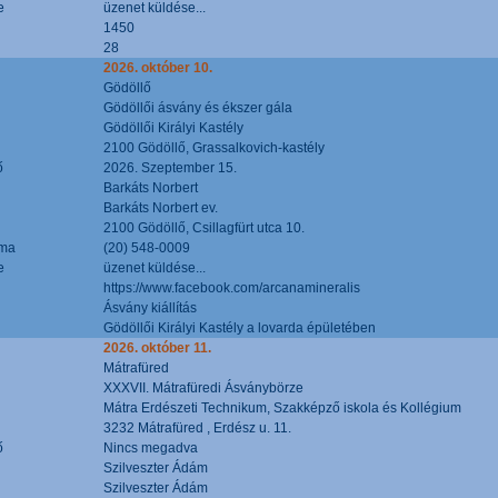
e
üzenet küldése...
1450
28
2026. október 10.
Gödöllő
Gödöllői ásvány és ékszer gála
Gödöllői Királyi Kastély
2100 Gödöllő, Grassalkovich-kastély
ő
2026. Szeptember 15.
Barkáts Norbert
Barkáts Norbert ev.
2100 Gödöllő, Csillagfürt utca 10.
áma
(20) 548-0009
e
üzenet küldése...
https://www.facebook.com/arcanamineralis
Ásvány kiállítás
Gödöllői Királyi Kastély a lovarda épületében
2026. október 11.
Mátrafüred
XXXVII. Mátrafüredi Ásványbörze
Mátra Erdészeti Technikum, Szakképző iskola és Kollégium
3232 Mátrafüred , Erdész u. 11.
ő
Nincs megadva
Szilveszter Ádám
Szilveszter Ádám