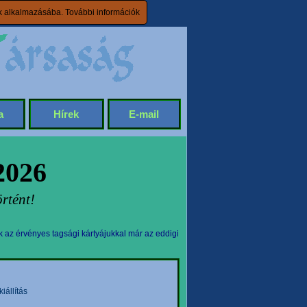
ik alkalmazásába.
További információk
a
Hírek
E-mail
2026
rtént!
k az érvényes tagsági kártyájukkal már az eddigi
állítás