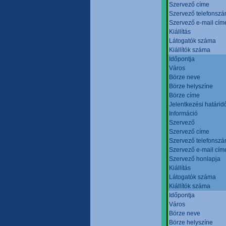
Szervező címe
Szervező telefonsz
Szervező e-mail cím
Kiállítás
Látogatók száma
Kiállítók száma
Időpontja
Város
Börze neve
Börze helyszíne
Börze címe
Jelentkezési határid
Információ
Szervező
Szervező címe
Szervező telefonsz
Szervező e-mail cím
Szervező honlapja
Kiállítás
Látogatók száma
Kiállítók száma
Időpontja
Város
Börze neve
Börze helyszíne