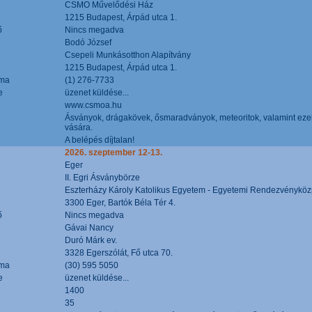
CSMO Művelődési Ház
1215 Budapest, Árpád utca 1.
ő
Nincs megadva
Bodó József
Csepeli Munkásotthon Alapítvány
1215 Budapest, Árpád utca 1.
áma
(1) 276-7733
e
üzenet küldése...
www.csmoa.hu
Ásványok, drágakövek, ősmaradványok, meteoritok, valamint ezekbő
vására.
A belépés díjtalan!
2026. szeptember 12-13.
Eger
II. Egri Ásványbörze
Eszterházy Károly Katolikus Egyetem - Egyetemi Rendezvényköz
3300 Eger, Bartók Béla Tér 4.
ő
Nincs megadva
Gávai Nancy
Duró Márk ev.
3328 Egerszólát, Fő utca 70.
áma
(30) 595 5050
e
üzenet küldése...
1400
35