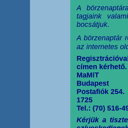
A börzenaptár
tagjaink valam
bocsátjuk.
A börzenaptár r
az internetes o
Regisztrációva
címen kérhető.
MaMiT
Budapest
Postafiók 254.
1725
Tel.: (70) 516-4
Kérjük a tiszt
szíveskedjen