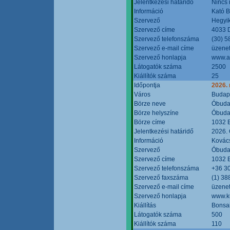
Jelentkezési határidő
Nincs
Információ
Kató 
Szervező
Hegyik
Szervező címe
4033 D
Szervező telefonszáma
(30) 5
Szervező e-mail címe
üzenet
Szervező honlapja
www.a
Látogatók száma
2500
Kiállítók száma
25
Időpontja
2026.
Város
Budap
Börze neve
Óbudai
Börze helyszíne
Óbudai
Börze címe
1032 B
Jelentkezési határidő
2026. 
Információ
Kovács
Szervező
Óbudai
Szervező címe
1032 B
Szervező telefonszáma
+36 3
Szervező faxszáma
(1) 38
Szervező e-mail címe
üzenet
Szervező honlapja
www.ku
Kiállítás
Bonsai
Látogatók száma
500
Kiállítók száma
110