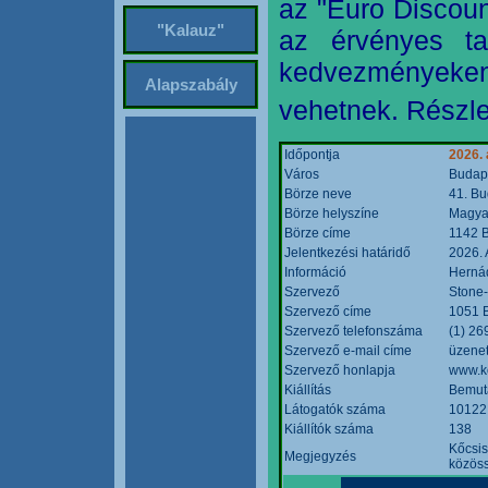
az "Euro Discoun
"Kalauz"
az érvényes ta
kedvezményeke
Alapszabály
vehetnek. Részle
Időpontja
2026. 
Város
Budap
Börze neve
41. Bu
Börze helyszíne
Magyar
Börze címe
1142 B
Jelentkezési határidő
2026. 
Információ
Hernád
Szervező
Stone-
Szervező címe
1051 B
Szervező telefonszáma
(1) 26
Szervező e-mail címe
üzenet
Szervező honlapja
www.k
Kiállítás
Bemut
Látogatók száma
10122
Kiállítók száma
138
Kőcsis
Megjegyzés
közöss