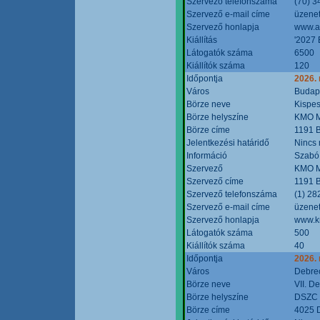
Szervező telefonszáma
(70) 3
Szervező e-mail címe
üzenet
Szervező honlapja
www.a
Kiállítás
'2027 
Látogatók száma
6500
Kiállítók száma
120
Időpontja
2026.
Város
Budap
Börze neve
Kispes
Börze helyszíne
KMO M
Börze címe
1191 B
Jelentkezési határidő
Nincs
Információ
Szabó
Szervező
KMO M
Szervező címe
1191 B
Szervező telefonszáma
(1) 28
Szervező e-mail címe
üzenet
Szervező honlapja
www.k
Látogatók száma
500
Kiállítók száma
40
Időpontja
2026.
Város
Debre
Börze neve
VII. D
Börze helyszíne
DSZC M
Börze címe
4025 D