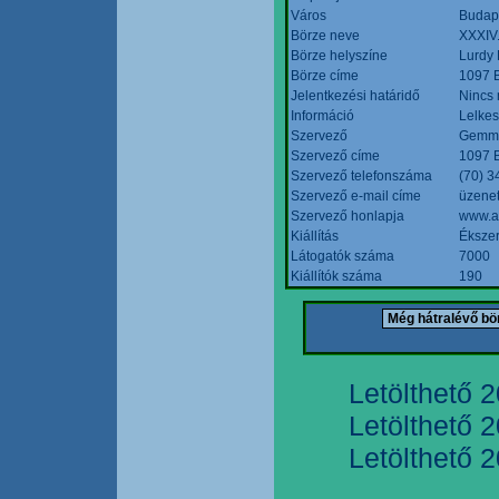
Város
Budap
Börze neve
XXXIV.
Börze helyszíne
Lurdy
Börze címe
1097 B
Jelentkezési határidő
Nincs
Információ
Lelkes
Szervező
Gemmi
Szervező címe
1097 B
Szervező telefonszáma
(70) 3
Szervező e-mail címe
üzenet
Szervező honlapja
www.a
Kiállítás
Ékszer
Látogatók száma
7000
Kiállítók száma
190
Letölthető 
Letölthető 
Letölthető 