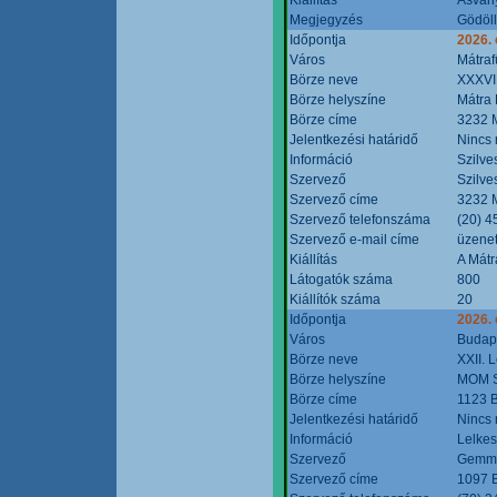
Megjegyzés
Gödöll
Időpontja
2026. 
Város
Mátraf
Börze neve
XXXVII
Börze helyszíne
Mátra 
Börze címe
3232 M
Jelentkezési határidő
Nincs
Információ
Szilve
Szervező
Szilve
Szervező címe
3232 M
Szervező telefonszáma
(20) 4
Szervező e-mail címe
üzenet
Kiállítás
A Mátr
Látogatók száma
800
Kiállítók száma
20
Időpontja
2026. 
Város
Budap
Börze neve
XXII. 
Börze helyszíne
MOM S
Börze címe
1123 B
Jelentkezési határidő
Nincs
Információ
Lelkes
Szervező
Gemmi
Szervező címe
1097 B