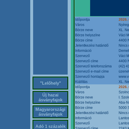
Időpontja
2026. 
Város
Nyíre
Börze neve
XL. Ne
Börze helyszíne
Váci M
Börze címe
4400 N
Jelentkezési határidő
Nincs
Információ
Demete
Szervező
Váci M
Szervező címe
4400 N
Szervező telefonszáma
(42) 4
Szervező e-mail címe
üzenet
Szervező honlapja
www.v
Kiállítás
XL. Ne
"Lelőhely"
Időpontja
2026.
Város
Szoln
Új hazai
Börze neve
I. Szo
ásványfajok
Börze helyszíne
Aba-N
Börze címe
5000 S
Magyarországi
Jelentkezési határidő
Nincs
ásványfajok
Információ
Lantos
Szervező
Lantos
Adó 1 százalék
Szervező címe
2243 K