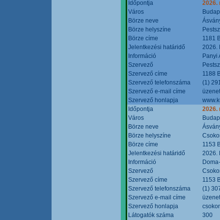
Időpontja
2026.
Város
Budap
Börze neve
Ásvány
Börze helyszíne
Pestsz
Börze címe
1181 B
Jelentkezési határidő
2026.
Információ
Panyi 
Szervező
Pestsz
Szervező címe
1188 B
Szervező telefonszáma
(1) 29
Szervező e-mail címe
üzenet
Szervező honlapja
www.k
Időpontja
2026.
Város
Budap
Börze neve
Ásvány
Börze helyszíne
Csokon
Börze címe
1153 B
Jelentkezési határidő
2026.
Információ
Doma-S
Szervező
Csokon
Szervező címe
1153 B
Szervező telefonszáma
(1) 30
Szervező e-mail címe
üzenet
Szervező honlapja
csoko
Látogatók száma
300