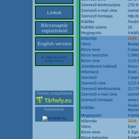
Szervező telefonszáma
(70) 9
Szervező e-mail címe
üzenet
Linkek
Szervező honlapja
http:/
Kiállítás
Ásván
Börzenaptár
Kiállítók száma
20
regisztráció
Megjegyzés
A kiál
Időpontja
2026.
English version
Város
Budap
Börze neve
Csepel
Börze helyszíne
CSMO 
Az oldalt készítette:
Börze címe
1215 B
Kriska Ádám
Jelentkezési határidő
Nincs
Információ
Bodó 
Szervező
Csepel
Szervező címe
1215 B
Szervező telefonszáma
(1) 27
Tárhely szolgáltatónk
Szervező e-mail címe
üzenet
Szervező honlapja
www.c
Ásvány
Kiállítás
Partnereink:
ékszer
Megjegyzés
A belé
Időpontja
2026.
Város
Eger
Börze neve
II. Eg
Börze helyszíne
Eszter