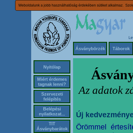
Weboldalunk a jobb használhatóság érdekében sütiket alkalmaz. Szolg
Le
Ásványbörzék
Táborok
Nyitólap
Ásvány
Miért érdemes
tagnak lenni?
Az adatok z
Szervezeti
felépítés
Belépési
Új kedvezménye
nyilatkozat...
TIT
Örömmel értesít
Ásványbarátok