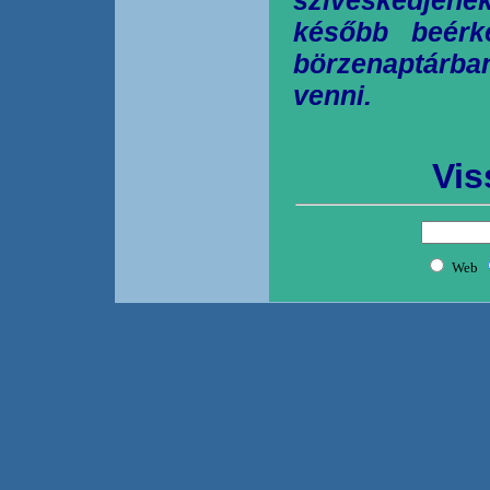
később beérk
börzenaptárb
venni.
Vis