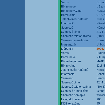
Város
Szomb
Börze neve
I. Szo
Börze helyszíne
Halad
Börze címe
9700 S
Jelentkezési határidő
Nincs
Információ
Német
Szervező
Német
Szervező címe
8174 B
Szervező telefonszáma
(20) 9
Szervező e-mail címe
üzenet
Megjegyzés
Új bör
Időpontja
2026.
Város
Budap
Börze neve
VIII. 
Börze helyszíne
MATE 
Börze címe
1118 B
Jelentkezési határidő
Nincs
Információ
Bencze
Szervező
Bencze
Szervező címe
4244 Ú
Szervező telefonszáma
(30) 3
Szervező e-mail címe
üzenet
Szervező honlapja
www.f
Látogatók száma
900
Kiállítók száma
45