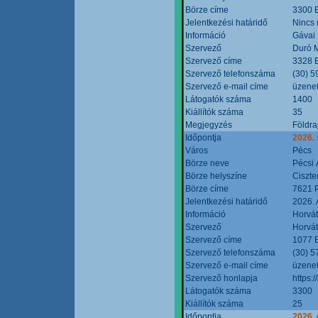
Börze címe
3300 E
Jelentkezési határidő
Nincs
Információ
Gávai
Szervező
Duró M
Szervező címe
3328 E
Szervező telefonszáma
(30) 5
Szervező e-mail címe
üzenet
Látogatók száma
1400
Kiállítók száma
35
Megjegyzés
Földra
Időpontja
2026.
Város
Pécs
Börze neve
Pécsi 
Börze helyszíne
Ciszt
Börze címe
7621 P
Jelentkezési határidő
2026. 
Információ
Horvát
Szervező
Horvát
Szervező címe
1077 B
Szervező telefonszáma
(30) 5
Szervező e-mail címe
üzenet
Szervező honlapja
https:/
Látogatók száma
3300
Kiállítók száma
25
Időpontja
2026. 