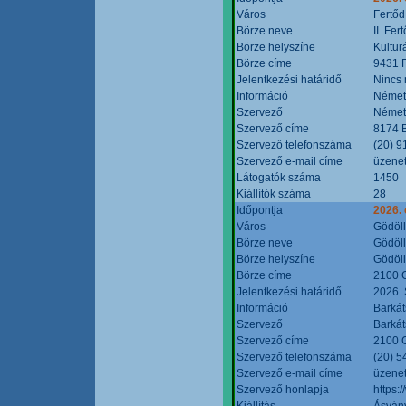
Város
Fertőd
Börze neve
II. Fe
Börze helyszíne
Kultur
Börze címe
9431 F
Jelentkezési határidő
Nincs
Információ
Német
Szervező
Német
Szervező címe
8174 B
Szervező telefonszáma
(20) 9
Szervező e-mail címe
üzenet
Látogatók száma
1450
Kiállítók száma
28
Időpontja
2026. 
Város
Gödöl
Börze neve
Gödöll
Börze helyszíne
Gödöll
Börze címe
2100 G
Jelentkezési határidő
2026. 
Információ
Barkát
Szervező
Barkát
Szervező címe
2100 G
Szervező telefonszáma
(20) 5
Szervező e-mail címe
üzenet
Szervező honlapja
https:
Kiállítás
Ásvány