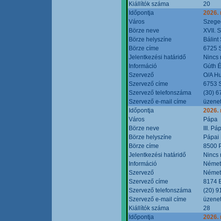
Kiállítók száma
20
Időpontja
2026.
Város
Szege
Börze neve
XVII. 
Börze helyszíne
Bálint
Börze címe
6725 S
Jelentkezési határidő
Nincs
Információ
Gúth 
Szervező
O/A Hu
Szervező címe
6753 S
Szervező telefonszáma
(30) 6
Szervező e-mail címe
üzenet
Időpontja
2026.
Város
Pápa
Börze neve
III. P
Börze helyszíne
Pápai 
Börze címe
8500 P
Jelentkezési határidő
Nincs
Információ
Német
Szervező
Német
Szervező címe
8174 B
Szervező telefonszáma
(20) 9
Szervező e-mail címe
üzenet
Kiállítók száma
28
Időpontja
2026.