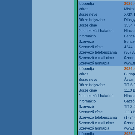
Időpontja
2026.
Város
Miskol
Börze neve
XXIX. 
Börze helyszíne
Diósg
Börze címe
3534 M
Jelentkezési határidő
Nincs
Információ
Bencze
Szervező
Bencze
Szervező címe
4244 Ú
Szervező telefonszáma
(30) 3
Szervező e-mail címe
üzenet
Szervező honlapja
www.f
Időpontja
2026.
Város
Budap
Börze neve
Ásvány
Börze helyszíne
TIT St
Börze címe
1113 B
Jelentkezési határidő
Nincs
Információ
Gazsó 
Szervező
TIT St
Szervező címe
1113 B
Szervező telefonszáma
(1) 34
Szervező e-mail címe
üzenet
Szervező honlapja
www.ti
Időpontja
2026.