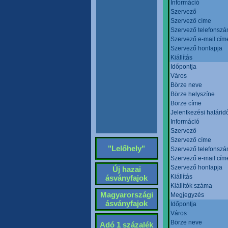
Információ
Szervező
Szervező címe
Szervező telefonsz
Szervező e-mail cím
Szervező honlapja
Kiállítás
Időpontja
Város
Börze neve
Börze helyszíne
Börze címe
Jelentkezési határid
Információ
Szervező
Szervező címe
"Lelőhely"
Szervező telefonsz
Szervező e-mail cím
Szervező honlapja
Új hazai
Kiállítás
ásványfajok
Kiállítók száma
Magyarországi
Megjegyzés
ásványfajok
Időpontja
Város
Börze neve
Adó 1 százalék