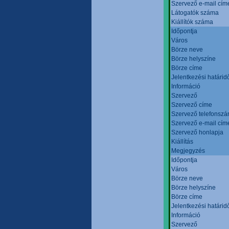
Szervező e-mail cím
Látogatók száma
Kiállítók száma
Időpontja
Város
Börze neve
Börze helyszíne
Börze címe
Jelentkezési határid
Információ
Szervező
Szervező címe
Szervező telefonsz
Szervező e-mail cím
Szervező honlapja
Kiállítás
Megjegyzés
Időpontja
Város
Börze neve
Börze helyszíne
Börze címe
Jelentkezési határid
Információ
Szervező