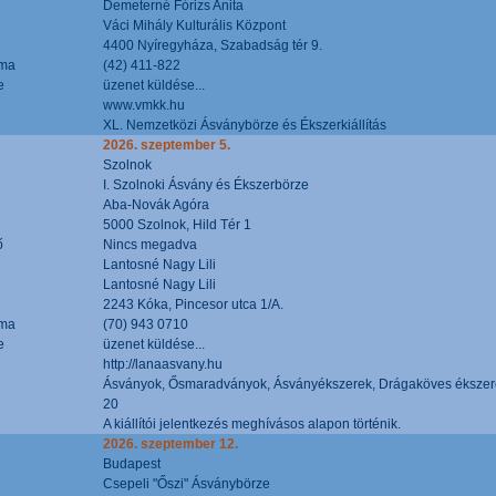
Demeterné Fórizs Anita
Váci Mihály Kulturális Központ
4400 Nyíregyháza, Szabadság tér 9.
áma
(42) 411-822
e
üzenet küldése...
www.vmkk.hu
XL. Nemzetközi Ásványbörze és Ékszerkiállítás
2026. szeptember 5.
Szolnok
I. Szolnoki Ásvány és Ékszerbörze
Aba-Novák Agóra
5000 Szolnok, Hild Tér 1
ő
Nincs megadva
Lantosné Nagy Lili
Lantosné Nagy Lili
2243 Kóka, Pincesor utca 1/A.
áma
(70) 943 0710
e
üzenet küldése...
http://lanaasvany.hu
Ásványok, Ősmaradványok, Ásványékszerek, Drágaköves ékszer
20
A kiállítói jelentkezés meghívásos alapon történik.
2026. szeptember 12.
Budapest
Csepeli "Őszi" Ásványbörze