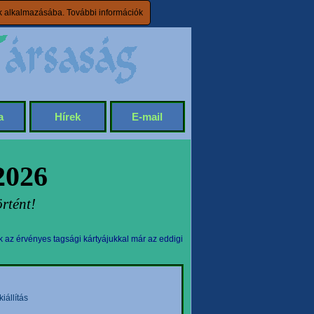
ik alkalmazásába.
További információk
a
Hírek
E-mail
2026
rtént!
k az érvényes tagsági kártyájukkal már az eddigi
állítás