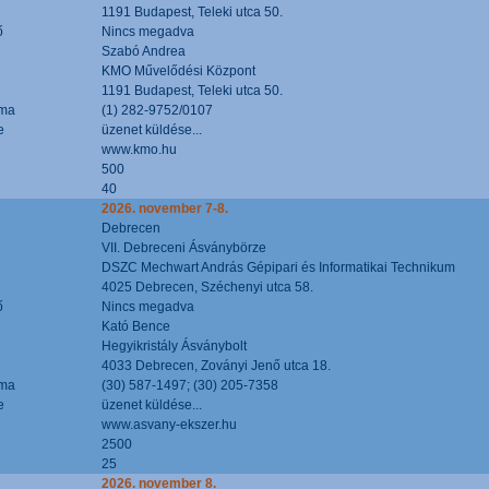
1191 Budapest, Teleki utca 50.
ő
Nincs megadva
Szabó Andrea
KMO Művelődési Központ
1191 Budapest, Teleki utca 50.
áma
(1) 282-9752/0107
e
üzenet küldése...
www.kmo.hu
500
40
2026. november 7-8.
Debrecen
VII. Debreceni Ásványbörze
DSZC Mechwart András Gépipari és Informatikai Technikum
4025 Debrecen, Széchenyi utca 58.
ő
Nincs megadva
Kató Bence
Hegyikristály Ásványbolt
4033 Debrecen, Zoványi Jenő utca 18.
áma
(30) 587-1497; (30) 205-7358
e
üzenet küldése...
www.asvany-ekszer.hu
2500
25
2026. november 8.