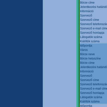
Börze címe
Jelentkezési határid
Információ
Szervező
Szervező címe
Szervező telefonsz
Szervező e-mail cím
Szervező honlapja
Látogatók száma
Kiállítók száma
Időpontja
Város
Börze neve
Börze helyszíne
Börze címe
Jelentkezési határid
Információ
Szervező
Szervező címe
Szervező telefonsz
Szervező e-mail cím
Szervező honlapja
Látogatók száma
Kiállítók száma
Időpontja