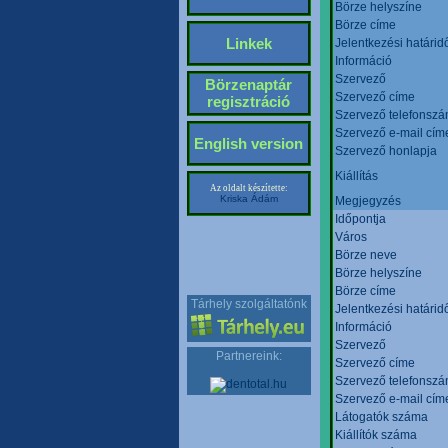
Börze helyszíne
Börze címe
Linkek
Jelentkezési határid
Információ
Szervező
Börzenaptár
Szervező címe
regisztráció
Szervező telefonsz
Szervező e-mail cím
English version
Szervező honlapja
Kiállítás
Az oldalt készítette:
Kriska Ádám
Megjegyzés
Időpontja
Város
Börze neve
Börze helyszíne
Börze címe
Tárhely szolgáltatónk
Jelentkezési határid
Információ
Szervező
Partnereink:
Szervező címe
Szervező telefonsz
Szervező e-mail cím
Látogatók száma
Kiállítók száma