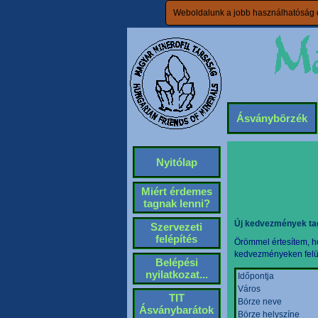
Weboldalunk a jobb használhatóság é
Ásványbörzék
Nyitólap
Miért érdemes
tagnak lenni?
Új kedvezmények ta
Szervezeti
felépítés
Örömmel értesítem, ho
kedvezményeken felül 
Belépési
nyilatkozat...
Időpontja
Város
TIT
Börze neve
Ásványbarátok
Börze helyszíne