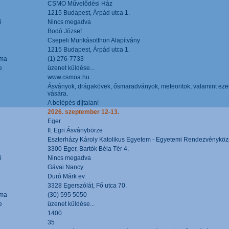
CSMO Művelődési Ház
1215 Budapest, Árpád utca 1.
ő
Nincs megadva
Bodó József
Csepeli Munkásotthon Alapítvány
1215 Budapest, Árpád utca 1.
áma
(1) 276-7733
e
üzenet küldése...
www.csmoa.hu
Ásványok, drágakövek, ősmaradványok, meteoritok, valamint ezekbő
vására.
A belépés díjtalan!
2026. szeptember 12-13.
Eger
II. Egri Ásványbörze
Eszterházy Károly Katolikus Egyetem - Egyetemi Rendezvényköz
3300 Eger, Bartók Béla Tér 4.
ő
Nincs megadva
Gávai Nancy
Duró Márk ev.
3328 Egerszólát, Fő utca 70.
áma
(30) 595 5050
e
üzenet küldése...
1400
35