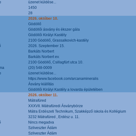
e
üzenet küldése...
1450
28
2026. október 10.
Gödöllő
Gödöllői ásvány és ékszer gála
Gödöllői Királyi Kastély
2100 Gödöllő, Grassalkovich-kastély
ő
2026. Szeptember 15.
Barkáts Norbert
Barkáts Norbert ev.
2100 Gödöllő, Csillagfürt utca 10.
áma
(20) 548-0009
e
üzenet küldése...
https://www.facebook.com/arcanamineralis
Ásvány kiállítás
Gödöllői Királyi Kastély a lovarda épületében
2026. október 11.
Mátrafüred
XXXVII. Mátrafüredi Ásványbörze
Mátra Erdészeti Technikum, Szakképző iskola és Kollégium
3232 Mátrafüred , Erdész u. 11.
ő
Nincs megadva
Szilveszter Ádám
Szilveszter Ádám