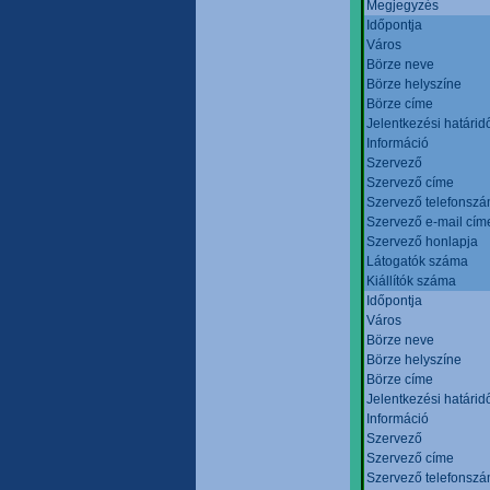
Megjegyzés
Időpontja
Város
Börze neve
Börze helyszíne
Börze címe
Jelentkezési határid
Információ
Szervező
Szervező címe
Szervező telefonsz
Szervező e-mail cím
Szervező honlapja
Látogatók száma
Kiállítók száma
Időpontja
Város
Börze neve
Börze helyszíne
Börze címe
Jelentkezési határid
Információ
Szervező
Szervező címe
Szervező telefonsz