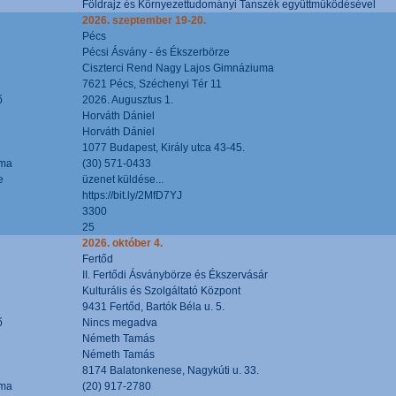
Földrajz és Környezettudományi Tanszék együttműködésével
2026. szeptember 19-20.
Pécs
Pécsi Ásvány - és Ékszerbörze
Ciszterci Rend Nagy Lajos Gimnáziuma
7621 Pécs, Széchenyi Tér 11
ő
2026. Augusztus 1.
Horváth Dániel
Horváth Dániel
1077 Budapest, Király utca 43-45.
áma
(30) 571-0433
e
üzenet küldése...
https://bit.ly/2MfD7YJ
3300
25
2026. október 4.
Fertőd
II. Fertődi Ásványbörze és Ékszervásár
Kulturális és Szolgáltató Központ
9431 Fertőd, Bartók Béla u. 5.
ő
Nincs megadva
Németh Tamás
Németh Tamás
8174 Balatonkenese, Nagykúti u. 33.
áma
(20) 917-2780