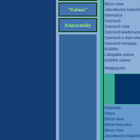
Börze címe
"Kalauz"
Jelentkezési határid
Információ
Szervező
Alapszabály
Szervező címe
Szervező telefonsz
Szervező e-mail cím
Szervező honlapja
Kiállítás
Látogatók száma
Kiállítók száma
Megjegyzés
Időpontja
Város
Börze neve
Börze helyszíne
Börze címe
Jelentkezési határid