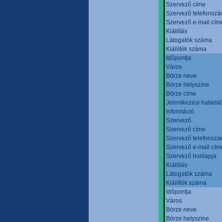
Szervező címe
Szervező telefonsz
Szervező e-mail cím
Kiállítás
Látogatók száma
Kiállítók száma
Időpontja
Város
Börze neve
Börze helyszíne
Börze címe
Jelentkezési határid
Információ
Szervező
Szervező címe
Szervező telefonsz
Szervező e-mail cím
Szervező honlapja
Kiállítás
Látogatók száma
Kiállítók száma
Időpontja
Város
Börze neve
Börze helyszíne