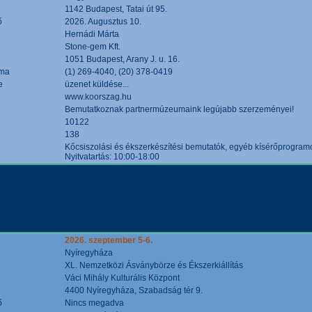
1142 Budapest, Tatai út 95.
ő
2026. Augusztus 10.
Hernádi Márta
Stone-gem Kft.
1051 Budapest, Arany J. u. 16.
áma
(1) 269-4040, (20) 378-0419
e
üzenet küldése...
www.koorszag.hu
Bemutatkoznak partnermúzeumaink legújabb szerzeményei!
10122
138
Kőcsiszolási és ékszerkészítési bemutatók, egyéb kísérőprogramo
Nyitvatartás: 10:00-18:00
2026. szeptember 5-6.
Nyíregyháza
XL. Nemzetközi Ásványbörze és Ékszerkiállítás
Váci Mihály Kulturális Központ
4400 Nyíregyháza, Szabadság tér 9.
ő
Nincs megadva