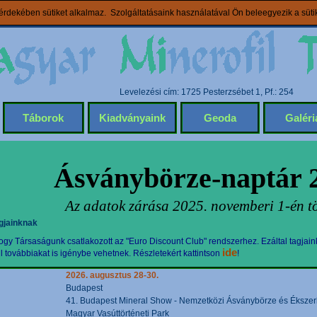
rdekében sütiket alkalmaz. Szolgáltatásaink használatával Ön beleegyezik a süt
Levelezési cím: 1725 Pesterzsébet 1, Pf.: 254
Táborok
Kiadványaink
Geoda
Galéri
Ásványbörze-naptár 
Az adatok zárása 2025. novemberi 1-én tö
gjainknak
gy Társaságunk csatlakozott az "Euro Discount Club" rendszerhez. Ezáltal tagjain
ide
továbbiakat is igénybe vehetnek. Részletekért kattintson
!
2026. augusztus 28-30.
Budapest
41. Budapest Mineral Show - Nemzetközi Ásványbörze és Ékszerki
Magyar Vasúttörténeti Park