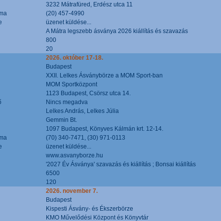
3232 Mátrafüred, Erdész utca 11
áma
(20) 457-4990
e
üzenet küldése...
A Mátra legszebb ásványa 2026 kiállítás és szavazás
800
20
2026. október 17-18.
Budapest
XXII. Lelkes Ásványbörze a MOM Sport-ban
MOM Sportközpont
1123 Budapest, Csörsz utca 14.
ő
Nincs megadva
Lelkes András, Lelkes Júlia
Gemmin Bt.
1097 Budapest, Könyves Kálmán krt. 12-14.
áma
(70) 340-7471, (30) 971-0113
e
üzenet küldése...
www.asvanyborze.hu
'2027 Év Ásványa' szavazás és kiállítás ; Bonsai kiállítás
6500
120
2026. november 7.
Budapest
Kispesti Ásvány- és Ékszerbörze
KMO Művelődési Központ és Könyvtár