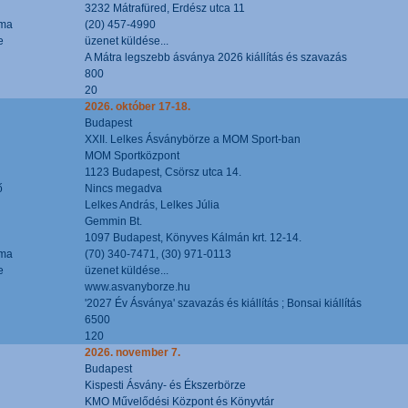
3232 Mátrafüred, Erdész utca 11
áma
(20) 457-4990
e
üzenet küldése...
A Mátra legszebb ásványa 2026 kiállítás és szavazás
800
20
2026. október 17-18.
Budapest
XXII. Lelkes Ásványbörze a MOM Sport-ban
MOM Sportközpont
1123 Budapest, Csörsz utca 14.
ő
Nincs megadva
Lelkes András, Lelkes Júlia
Gemmin Bt.
1097 Budapest, Könyves Kálmán krt. 12-14.
áma
(70) 340-7471, (30) 971-0113
e
üzenet küldése...
www.asvanyborze.hu
'2027 Év Ásványa' szavazás és kiállítás ; Bonsai kiállítás
6500
120
2026. november 7.
Budapest
Kispesti Ásvány- és Ékszerbörze
KMO Művelődési Központ és Könyvtár