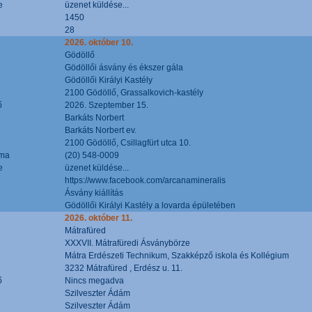
e
üzenet küldése...
1450
28
2026. október 10.
Gödöllő
Gödöllői ásvány és ékszer gála
Gödöllői Királyi Kastély
2100 Gödöllő, Grassalkovich-kastély
ő
2026. Szeptember 15.
Barkáts Norbert
Barkáts Norbert ev.
2100 Gödöllő, Csillagfürt utca 10.
áma
(20) 548-0009
e
üzenet küldése...
https://www.facebook.com/arcanamineralis
Ásvány kiállítás
Gödöllői Királyi Kastély a lovarda épületében
2026. október 11.
Mátrafüred
XXXVII. Mátrafüredi Ásványbörze
Mátra Erdészeti Technikum, Szakképző iskola és Kollégium
3232 Mátrafüred , Erdész u. 11.
ő
Nincs megadva
Szilveszter Ádám
Szilveszter Ádám