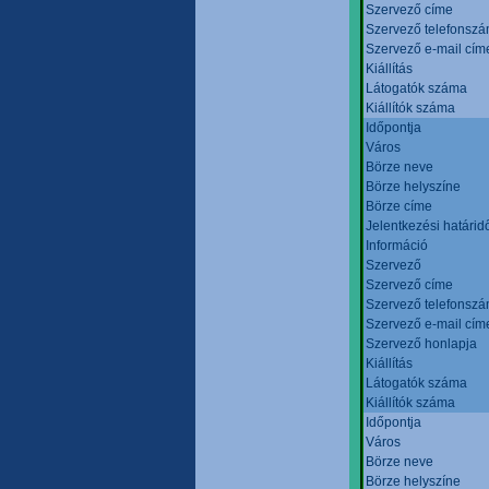
Szervező címe
Szervező telefonsz
Szervező e-mail cím
Kiállítás
Látogatók száma
Kiállítók száma
Időpontja
Város
Börze neve
Börze helyszíne
Börze címe
Jelentkezési határid
Információ
Szervező
Szervező címe
Szervező telefonsz
Szervező e-mail cím
Szervező honlapja
Kiállítás
Látogatók száma
Kiállítók száma
Időpontja
Város
Börze neve
Börze helyszíne