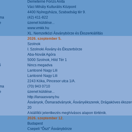
Demeterné Fórizs Anita
Váci Mihály Kulturális Központ
4400 Nyíregyháza, Szabadság tér 9.
áma
(42) 411-822
e
üzenet küldése...
www.vmkk.hu
XL. Nemzetközi Ásványbörze és Ékszerkiállítás
2026. szeptember 5.
Szolnok
I. Szolnoki Ásvány és Ékszerbörze
Aba-Novák Agóra
5000 Szolnok, Hild Tér 1
ő
Nincs megadva
Lantosné Nagy Lili
Lantosné Nagy Lili
2243 Kóka, Pincesor utca 1/A.
áma
(70) 943 0710
e
üzenet küldése...
http://lanaasvany.hu
Ásványok, Ősmaradványok, Ásványékszerek, Drágaköves ékszer
20
A kiállítói jelentkezés meghívásos alapon történik.
2026. szeptember 12.
Budapest
Csepeli "Őszi" Ásványbörze