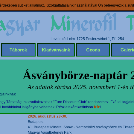
rdekében sütiket alkalmaz. Szolgáltatásaink használatával Ön beleegyezik a süt
Levelezési cím: 1725 Pesterzsébet 1, Pf.: 254
Táborok
Kiadványaink
Geoda
Galéri
Ásványbörze-naptár 
Az adatok zárása 2025. novemberi 1-én tö
gjainknak
gy Társaságunk csatlakozott az "Euro Discount Club" rendszerhez. Ezáltal tagjain
ide
továbbiakat is igénybe vehetnek. Részletekért kattintson
!
2026. augusztus 28-30.
Budapest
41. Budapest Mineral Show - Nemzetközi Ásványbörze és Ékszerki
Magyar Vasúttörténeti Park