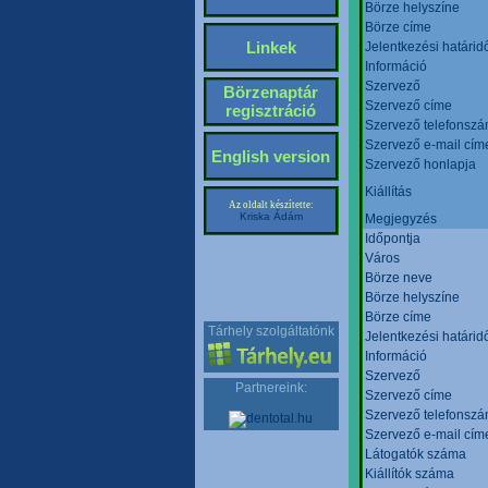
Börze helyszíne
Börze címe
Linkek
Jelentkezési határid
Információ
Szervező
Börzenaptár
Szervező címe
regisztráció
Szervező telefonsz
Szervező e-mail cím
English version
Szervező honlapja
Kiállítás
Az oldalt készítette:
Kriska Ádám
Megjegyzés
Időpontja
Város
Börze neve
Börze helyszíne
Börze címe
Tárhely szolgáltatónk
Jelentkezési határid
Információ
Szervező
Partnereink:
Szervező címe
Szervező telefonsz
Szervező e-mail cím
Látogatók száma
Kiállítók száma