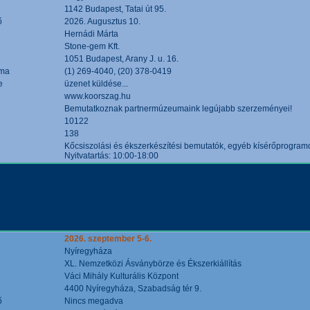
1142 Budapest, Tatai út 95.
ő
2026. Augusztus 10.
Hernádi Márta
Stone-gem Kft.
1051 Budapest, Arany J. u. 16.
áma
(1) 269-4040, (20) 378-0419
e
üzenet küldése...
www.koorszag.hu
Bemutatkoznak partnermúzeumaink legújabb szerzeményei!
10122
138
Kőcsiszolási és ékszerkészítési bemutatók, egyéb kísérőprogramo
Nyitvatartás: 10:00-18:00
2026. szeptember 5-6.
Nyíregyháza
XL. Nemzetközi Ásványbörze és Ékszerkiállítás
Váci Mihály Kulturális Központ
4400 Nyíregyháza, Szabadság tér 9.
ő
Nincs megadva