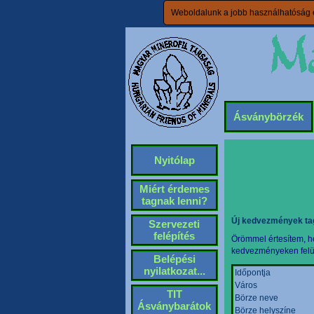
Weboldalunk a jobb használhatóság é
Ásványbörzék
Nyitólap
Miért érdemes
tagnak lenni?
Új kedvezmények ta
Szervezeti
felépítés
Örömmel értesítem, ho
kedvezményeken felül 
Belépési
nyilatkozat...
Időpontja
Város
TIT
Börze neve
Ásványbarátok
Börze helyszíne