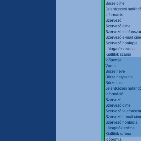
Börze címe
Jelentkezési határid
Információ
Szervező
Szervező címe
Szervező telefonsz
Szervező e-mail cím
Szervező honlapja
Látogatók száma
Kiállítók száma
Időpontja
Város
Börze neve
Börze helyszíne
Börze címe
Jelentkezési határid
Információ
Szervező
Szervező címe
Szervező telefonsz
Szervező e-mail cím
Szervező honlapja
Látogatók száma
Kiállítók száma
Időpontja