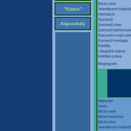
Börze címe
"Kalauz"
Jelentkezési határid
Információ
Szervező
Alapszabály
Szervező címe
Szervező telefonsz
Szervező e-mail cím
Szervező honlapja
Kiállítás
Látogatók száma
Kiállítók száma
Megjegyzés
Időpontja
Város
Börze neve
Börze helyszíne
Börze címe
Jelentkezési határid