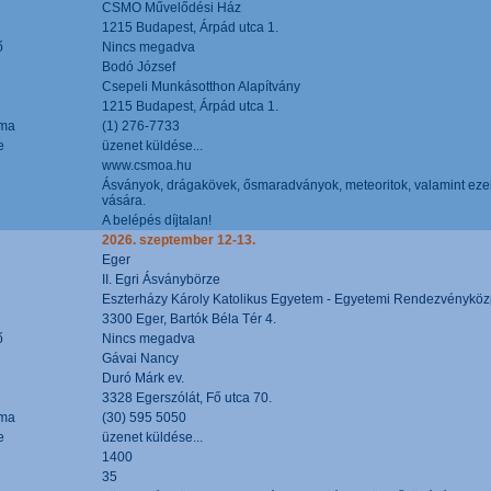
CSMO Művelődési Ház
1215 Budapest, Árpád utca 1.
ő
Nincs megadva
Bodó József
Csepeli Munkásotthon Alapítvány
1215 Budapest, Árpád utca 1.
áma
(1) 276-7733
e
üzenet küldése...
www.csmoa.hu
Ásványok, drágakövek, ősmaradványok, meteoritok, valamint ezekbő
vására.
A belépés díjtalan!
2026. szeptember 12-13.
Eger
II. Egri Ásványbörze
Eszterházy Károly Katolikus Egyetem - Egyetemi Rendezvényköz
3300 Eger, Bartók Béla Tér 4.
ő
Nincs megadva
Gávai Nancy
Duró Márk ev.
3328 Egerszólát, Fő utca 70.
áma
(30) 595 5050
e
üzenet küldése...
1400
35