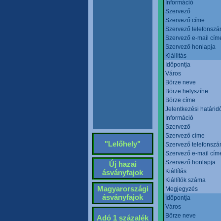
Információ
Szervező
Szervező címe
Szervező telefonsz
Szervező e-mail cím
Szervező honlapja
Kiállítás
Időpontja
Város
Börze neve
Börze helyszíne
Börze címe
Jelentkezési határid
Információ
Szervező
Szervező címe
"Lelőhely"
Szervező telefonsz
Szervező e-mail cím
Szervező honlapja
Új hazai
Kiállítás
ásványfajok
Kiállítók száma
Magyarországi
Megjegyzés
ásványfajok
Időpontja
Város
Börze neve
Adó 1 százalék