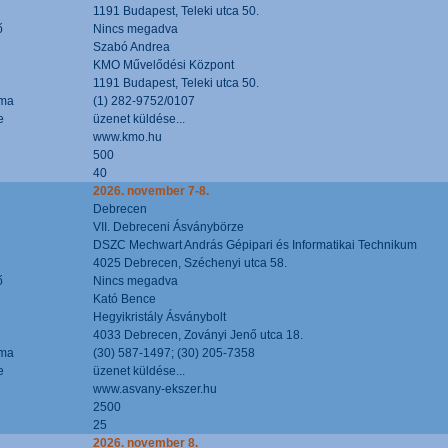
1191 Budapest, Teleki utca 50.
ő
Nincs megadva
Szabó Andrea
KMO Művelődési Központ
1191 Budapest, Teleki utca 50.
áma
(1) 282-9752/0107
e
üzenet küldése...
www.kmo.hu
500
40
2026. november 7-8.
Debrecen
VII. Debreceni Ásványbörze
DSZC Mechwart András Gépipari és Informatikai Technikum
4025 Debrecen, Széchenyi utca 58.
ő
Nincs megadva
Kató Bence
Hegyikristály Ásványbolt
4033 Debrecen, Zoványi Jenő utca 18.
áma
(30) 587-1497; (30) 205-7358
e
üzenet küldése...
www.asvany-ekszer.hu
2500
25
2026. november 8.