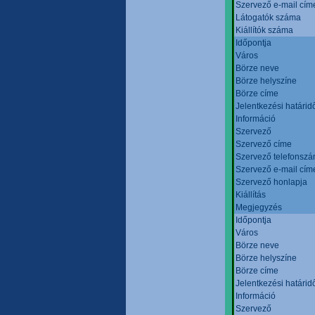
Szervező e-mail cím
Látogatók száma
Kiállítók száma
Időpontja
Város
Börze neve
Börze helyszíne
Börze címe
Jelentkezési határid
Információ
Szervező
Szervező címe
Szervező telefonsz
Szervező e-mail cím
Szervező honlapja
Kiállítás
Megjegyzés
Időpontja
Város
Börze neve
Börze helyszíne
Börze címe
Jelentkezési határid
Információ
Szervező