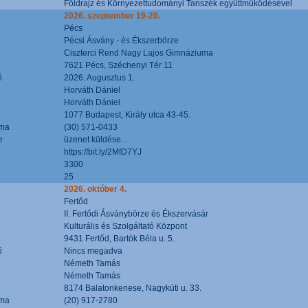
Földrajz és Környezettudományi Tanszék együttműködésével
2026. szeptember 19-20.
Pécs
Pécsi Ásvány - és Ékszerbörze
Ciszterci Rend Nagy Lajos Gimnáziuma
7621 Pécs, Széchenyi Tér 11
ő
2026. Augusztus 1.
Horváth Dániel
Horváth Dániel
1077 Budapest, Király utca 43-45.
áma
(30) 571-0433
e
üzenet küldése...
https://bit.ly/2MfD7YJ
3300
25
2026. október 4.
Fertőd
II. Fertődi Ásványbörze és Ékszervásár
Kulturális és Szolgáltató Központ
9431 Fertőd, Bartók Béla u. 5.
ő
Nincs megadva
Németh Tamás
Németh Tamás
8174 Balatonkenese, Nagykúti u. 33.
áma
(20) 917-2780