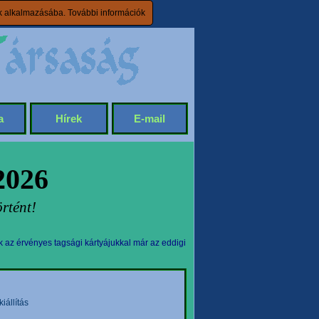
ik alkalmazásába.
További információk
a
Hírek
E-mail
2026
rtént!
k az érvényes tagsági kártyájukkal már az eddigi
állítás