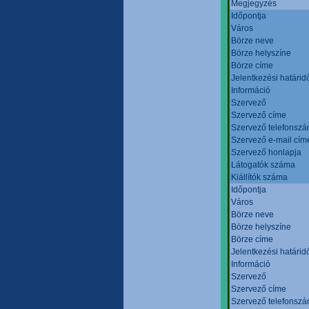
Megjegyzés
Időpontja
Város
Börze neve
Börze helyszíne
Börze címe
Jelentkezési határid
Információ
Szervező
Szervező címe
Szervező telefonsz
Szervező e-mail cím
Szervező honlapja
Látogatók száma
Kiállítók száma
Időpontja
Város
Börze neve
Börze helyszíne
Börze címe
Jelentkezési határid
Információ
Szervező
Szervező címe
Szervező telefonsz