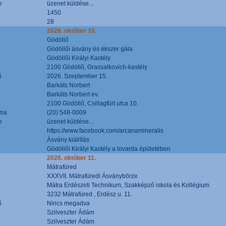
e
üzenet küldése...
1450
28
2026. október 10.
Gödöllő
Gödöllői ásvány és ékszer gála
Gödöllői Királyi Kastély
2100 Gödöllő, Grassalkovich-kastély
ő
2026. Szeptember 15.
Barkáts Norbert
Barkáts Norbert ev.
2100 Gödöllő, Csillagfürt utca 10.
áma
(20) 548-0009
e
üzenet küldése...
https://www.facebook.com/arcanamineralis
Ásvány kiállítás
Gödöllői Királyi Kastély a lovarda épületében
2026. október 11.
Mátrafüred
XXXVII. Mátrafüredi Ásványbörze
Mátra Erdészeti Technikum, Szakképző iskola és Kollégium
3232 Mátrafüred , Erdész u. 11.
ő
Nincs megadva
Szilveszter Ádám
Szilveszter Ádám