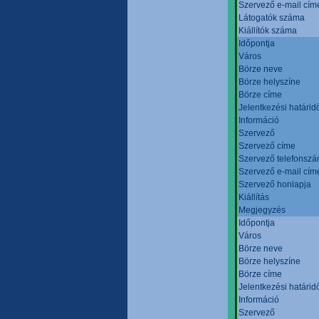
Szervező e-mail cím
Látogatók száma
Kiállítók száma
Időpontja
Város
Börze neve
Börze helyszíne
Börze címe
Jelentkezési határid
Információ
Szervező
Szervező címe
Szervező telefonsz
Szervező e-mail cím
Szervező honlapja
Kiállítás
Megjegyzés
Időpontja
Város
Börze neve
Börze helyszíne
Börze címe
Jelentkezési határid
Információ
Szervező