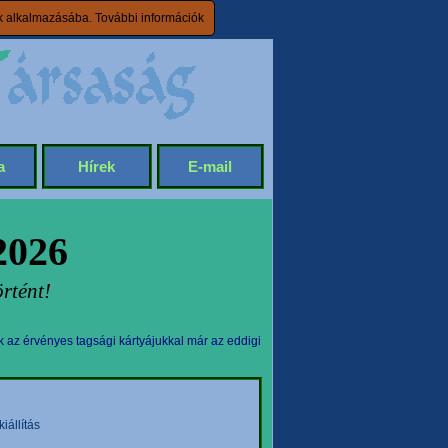
ik alkalmazásába.
További információk
a
Hírek
E-mail
2026
rtént!
k az érvényes tagsági kártyájukkal már az eddigi
állítás