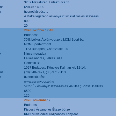
3232 Mátrafüred, Erdész utca 11
áma
(20) 457-4990
e
üzenet küldése...
A Mátra legszebb ásványa 2026 kiállítás és szavazás
800
20
2026. október 17-18.
Budapest
XXII. Lelkes Ásványbörze a MOM Sport-ban
MOM Sportközpont
1123 Budapest, Csörsz utca 14.
ő
Nincs megadva
Lelkes András, Lelkes Júlia
Gemmin Bt.
1097 Budapest, Könyves Kálmán krt. 12-14.
áma
(70) 340-7471, (30) 971-0113
e
üzenet küldése...
www.asvanyborze.hu
'2027 Év Ásványa' szavazás és kiállítás ; Bonsai kiállítás
6500
120
2026. november 7.
Budapest
Kispesti Ásvány- és Ékszerbörze
KMO Művelődési Központ és Könyvtár