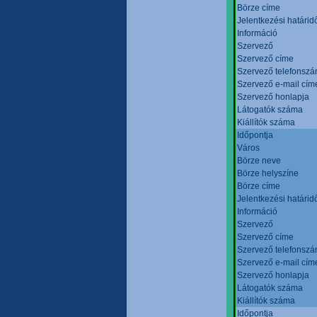
Börze címe
Jelentkezési határid
Információ
Szervező
Szervező címe
Szervező telefonsz
Szervező e-mail cím
Szervező honlapja
Látogatók száma
Kiállítók száma
Időpontja
Város
Börze neve
Börze helyszíne
Börze címe
Jelentkezési határid
Információ
Szervező
Szervező címe
Szervező telefonsz
Szervező e-mail cím
Szervező honlapja
Látogatók száma
Kiállítók száma
Időpontja