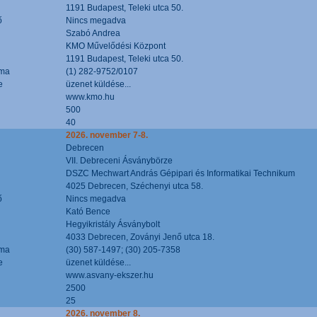
1191 Budapest, Teleki utca 50.
ő
Nincs megadva
Szabó Andrea
KMO Művelődési Központ
1191 Budapest, Teleki utca 50.
áma
(1) 282-9752/0107
e
üzenet küldése...
www.kmo.hu
500
40
2026. november 7-8.
Debrecen
VII. Debreceni Ásványbörze
DSZC Mechwart András Gépipari és Informatikai Technikum
4025 Debrecen, Széchenyi utca 58.
ő
Nincs megadva
Kató Bence
Hegyikristály Ásványbolt
4033 Debrecen, Zoványi Jenő utca 18.
áma
(30) 587-1497; (30) 205-7358
e
üzenet küldése...
www.asvany-ekszer.hu
2500
25
2026. november 8.