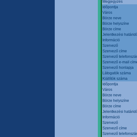
Megjegyzés
Időpontja
Város
Börze neve
Börze helyszíne
Börze címe
Jelentkezési határid
Információ
Szervező
Szervező címe
Szervező telefonsz
Szervező e-mail cím
Szervező honlapja
Látogatók száma
Kiállítók száma
Időpontja
Város
Börze neve
Börze helyszíne
Börze címe
Jelentkezési határid
Információ
Szervező
Szervező címe
Szervező telefonsz