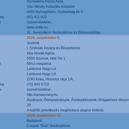
Demeterné Fórizs Anita
Váci Mihály Kulturális Központ
4400 Nyíregyháza, Szabadság tér 9.
áma
(42) 411-822
e
üzenet küldése...
www.vmkk.hu
XL. Nemzetközi Ásványbörze és Ékszerkiállítás
2026. szeptember 5.
Szolnok
I. Szolnoki Ásvány és Ékszerbörze
Aba-Novák Agóra
5000 Szolnok, Hild Tér 1
ő
Nincs megadva
Lantosné Nagy Lili
Lantosné Nagy Lili
2243 Kóka, Pincesor utca 1/A.
áma
(70) 943 0710
e
üzenet küldése...
http://lanaasvany.hu
Ásványok, Ősmaradványok, Ásványékszerek, Drágaköves ékszer
20
A kiállítói jelentkezés meghívásos alapon történik.
2026. szeptember 12.
Budapest
Csepeli "Őszi" Ásványbörze