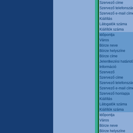
Szervező címe
Szervező telefonsz
Szervező e-mail cím
Kiállítás
Látogatók száma
Kiállítók száma
Időpontja
Város
Börze neve
Börze helyszíne
Börze címe
Jelentkezési határid
Információ
Szervező
Szervező címe
Szervező telefonsz
Szervező e-mail cím
Szervező honlapja
Kiállítás
Látogatók száma
Kiállítók száma
Időpontja
Város
Börze neve
Börze helyszíne