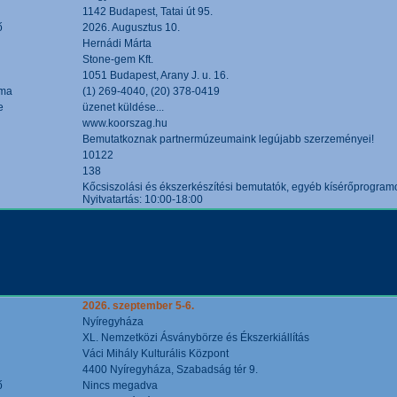
1142 Budapest, Tatai út 95.
ő
2026. Augusztus 10.
Hernádi Márta
Stone-gem Kft.
1051 Budapest, Arany J. u. 16.
áma
(1) 269-4040, (20) 378-0419
e
üzenet küldése...
www.koorszag.hu
Bemutatkoznak partnermúzeumaink legújabb szerzeményei!
10122
138
Kőcsiszolási és ékszerkészítési bemutatók, egyéb kísérőprogramo
Nyitvatartás: 10:00-18:00
2026. szeptember 5-6.
Nyíregyháza
XL. Nemzetközi Ásványbörze és Ékszerkiállítás
Váci Mihály Kulturális Központ
4400 Nyíregyháza, Szabadság tér 9.
ő
Nincs megadva