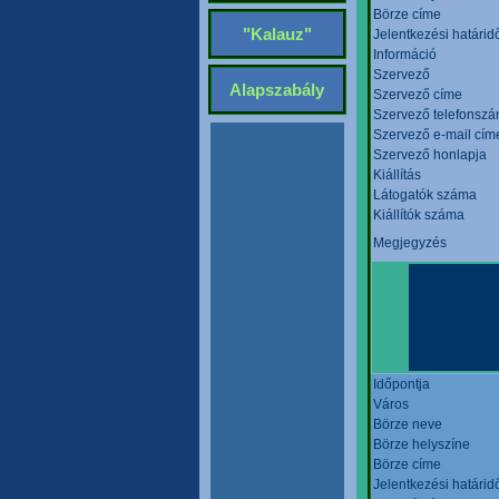
Börze címe
"Kalauz"
Jelentkezési határid
Információ
Szervező
Alapszabály
Szervező címe
Szervező telefonsz
Szervező e-mail cím
Szervező honlapja
Kiállítás
Látogatók száma
Kiállítók száma
Megjegyzés
Időpontja
Város
Börze neve
Börze helyszíne
Börze címe
Jelentkezési határid