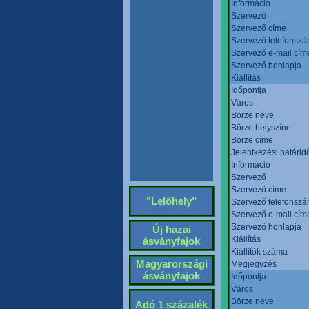
Információ
Szervező
Szervező címe
Szervező telefonsz
Szervező e-mail cím
Szervező honlapja
Kiállítás
Időpontja
Város
Börze neve
Börze helyszíne
Börze címe
Jelentkezési határid
Információ
Szervező
Szervező címe
"Lelőhely"
Szervező telefonsz
Szervező e-mail cím
Szervező honlapja
Új hazai
Kiállítás
ásványfajok
Kiállítók száma
Magyarországi
Megjegyzés
ásványfajok
Időpontja
Város
Börze neve
Adó 1 százalék