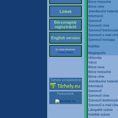
Börze helyszíne
Börze címe
Linkek
Jelentkezési határid
Információ
Szervező
Börzenaptár
Szervező címe
regisztráció
Szervező telefonsz
Szervező e-mail cím
English version
Szervező honlapja
Kiállítás
Az oldalt készítette:
Kriska Ádám
Megjegyzés
Időpontja
Város
Börze neve
Börze helyszíne
Börze címe
Tárhely szolgáltatónk
Jelentkezési határid
Információ
Szervező
Partnereink:
Szervező címe
Szervező telefonsz
Szervező e-mail cím
Látogatók száma
Kiállítók száma