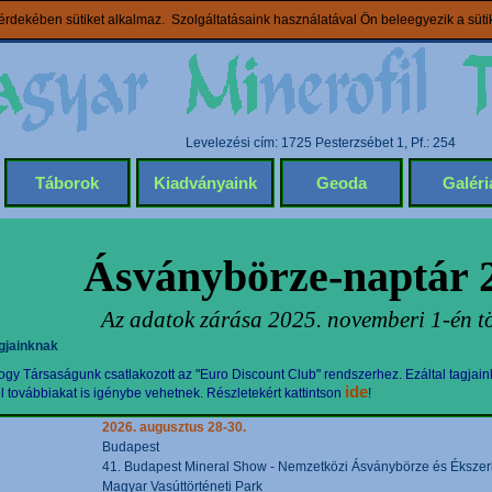
rdekében sütiket alkalmaz. Szolgáltatásaink használatával Ön beleegyezik a süt
Levelezési cím: 1725 Pesterzsébet 1, Pf.: 254
Táborok
Kiadványaink
Geoda
Galéri
Ásványbörze-naptár 
Az adatok zárása 2025. novemberi 1-én tö
gjainknak
gy Társaságunk csatlakozott az "Euro Discount Club" rendszerhez. Ezáltal tagjain
ide
továbbiakat is igénybe vehetnek. Részletekért kattintson
!
2026. augusztus 28-30.
Budapest
41. Budapest Mineral Show - Nemzetközi Ásványbörze és Ékszerki
Magyar Vasúttörténeti Park