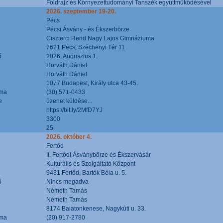
Földrajz és Környezettudományi Tanszék együttműködésével
2026. szeptember 19-20.
Pécs
Pécsi Ásvány - és Ékszerbörze
Ciszterci Rend Nagy Lajos Gimnáziuma
7621 Pécs, Széchenyi Tér 11
ő
2026. Augusztus 1.
Horváth Dániel
Horváth Dániel
1077 Budapest, Király utca 43-45.
áma
(30) 571-0433
e
üzenet küldése...
https://bit.ly/2MfD7YJ
3300
25
2026. október 4.
Fertőd
II. Fertődi Ásványbörze és Ékszervásár
Kulturális és Szolgáltató Központ
9431 Fertőd, Bartók Béla u. 5.
ő
Nincs megadva
Németh Tamás
Németh Tamás
8174 Balatonkenese, Nagykúti u. 33.
áma
(20) 917-2780