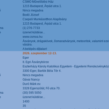
CSMO Művelődési Ház
1215 Budapest, Árpád utca 1.
ő
Nincs megadva
Bodó József
Csepeli Munkásotthon Alapítvány
1215 Budapest, Árpád utca 1.
áma
(1) 276-7733
e
üzenet küldése...
www.csmoa.hu
Ásványok, drágakövek, ősmaradványok, meteoritok, valamint ezekbő
vására.
A belépés díjtalan!
2026. szeptember 12-13.
Eger
II. Egri Ásványbörze
Eszterházy Károly Katolikus Egyetem - Egyetemi Rendezvényköz
3300 Eger, Bartók Béla Tér 4.
ő
Nincs megadva
Gávai Nancy
Duró Márk ev.
3328 Egerszólát, Fő utca 70.
áma
(30) 595 5050
e
üzenet küldése...
1400
35