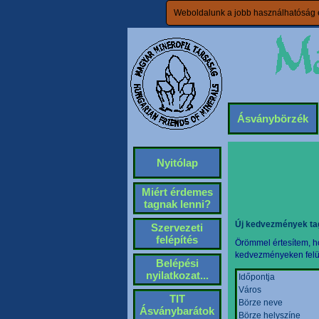
Weboldalunk a jobb használhatóság é
Ásványbörzék
Nyitólap
Miért érdemes
tagnak lenni?
Új kedvezmények ta
Szervezeti
felépítés
Örömmel értesítem, ho
kedvezményeken felül 
Belépési
nyilatkozat...
Időpontja
Város
TIT
Börze neve
Ásványbarátok
Börze helyszíne