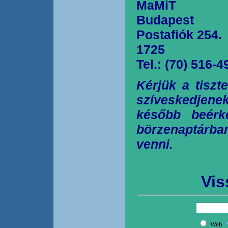
MaMiT
Budapest
Postafiók 254.
1725
Tel.: (70) 516-4
Kérjük a tiszt
szíveskedjen
később beérk
börzenaptárb
venni.
Vis