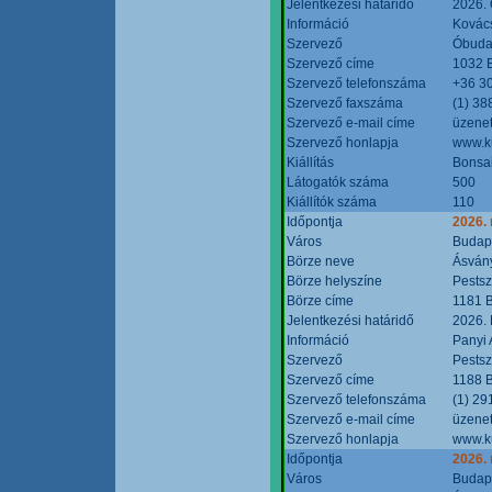
Jelentkezési határidő
2026. 
Információ
Kovács
Szervező
Óbudai
Szervező címe
1032 B
Szervező telefonszáma
+36 3
Szervező faxszáma
(1) 38
Szervező e-mail címe
üzenet
Szervező honlapja
www.ku
Kiállítás
Bonsai
Látogatók száma
500
Kiállítók száma
110
Időpontja
2026.
Város
Budap
Börze neve
Ásvány
Börze helyszíne
Pestsz
Börze címe
1181 B
Jelentkezési határidő
2026.
Információ
Panyi 
Szervező
Pestsz
Szervező címe
1188 B
Szervező telefonszáma
(1) 29
Szervező e-mail címe
üzenet
Szervező honlapja
www.k
Időpontja
2026.
Város
Budap