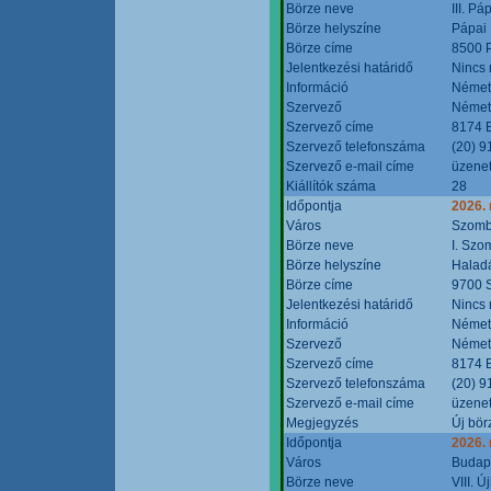
Börze neve
III. P
Börze helyszíne
Pápai 
Börze címe
8500 P
Jelentkezési határidő
Nincs
Információ
Német
Szervező
Német
Szervező címe
8174 B
Szervező telefonszáma
(20) 9
Szervező e-mail címe
üzenet
Kiállítók száma
28
Időpontja
2026.
Város
Szomb
Börze neve
I. Szo
Börze helyszíne
Halad
Börze címe
9700 S
Jelentkezési határidő
Nincs
Információ
Német
Szervező
Német
Szervező címe
8174 B
Szervező telefonszáma
(20) 9
Szervező e-mail címe
üzenet
Megjegyzés
Új bör
Időpontja
2026.
Város
Budap
Börze neve
VIII. 