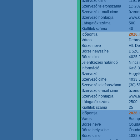
Szervező címe
1191 B
Szervező telefonszáma
(1) 28
Szervező e-mail címe
üzenet
Szervező honlapja
www.k
Látogatók száma
500
Kiállítók száma
40
Időpontja
2026.
Város
Debre
Börze neve
VII. D
Börze helyszíne
DSZC M
Börze címe
4025 D
Jelentkezési határidő
Nincs
Információ
Kató 
Szervező
Hegyik
Szervező címe
4033 D
Szervező telefonszáma
(30) 5
Szervező e-mail címe
üzenet
Szervező honlapja
www.a
Látogatók száma
2500
Kiállítók száma
25
Időpontja
2026.
Város
Budap
Börze neve
Óbudai
Börze helyszíne
Óbudai
Börze címe
1032 B