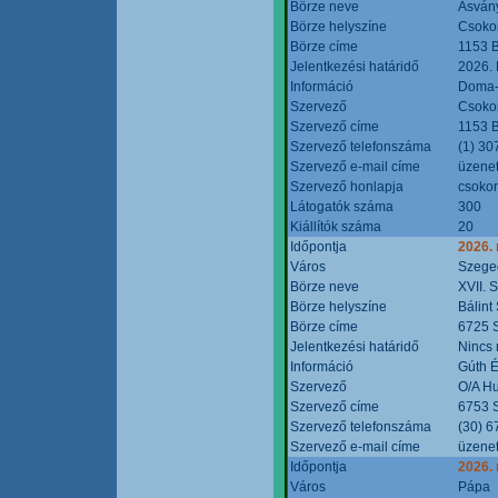
Börze neve
Ásvány
Börze helyszíne
Csokon
Börze címe
1153 B
Jelentkezési határidő
2026.
Információ
Doma-S
Szervező
Csokon
Szervező címe
1153 B
Szervező telefonszáma
(1) 30
Szervező e-mail címe
üzenet
Szervező honlapja
csoko
Látogatók száma
300
Kiállítók száma
20
Időpontja
2026.
Város
Szege
Börze neve
XVII. 
Börze helyszíne
Bálint
Börze címe
6725 S
Jelentkezési határidő
Nincs
Információ
Gúth 
Szervező
O/A Hu
Szervező címe
6753 S
Szervező telefonszáma
(30) 6
Szervező e-mail címe
üzenet
Időpontja
2026.
Város
Pápa