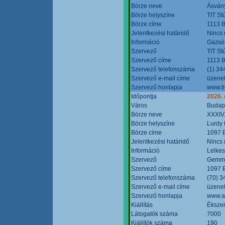
Börze neve
Ásvány
Börze helyszíne
TIT St
Börze címe
1113 B
Jelentkezési határidő
Nincs
Információ
Gazsó 
Szervező
TIT St
Szervező címe
1113 B
Szervező telefonszáma
(1) 34
Szervező e-mail címe
üzenet
Szervező honlapja
www.ti
Időpontja
2026.
Város
Budap
Börze neve
XXXIV.
Börze helyszíne
Lurdy
Börze címe
1097 B
Jelentkezési határidő
Nincs
Információ
Lelkes
Szervező
Gemmi
Szervező címe
1097 B
Szervező telefonszáma
(70) 3
Szervező e-mail címe
üzenet
Szervező honlapja
www.a
Kiállítás
Ékszer
Látogatók száma
7000
Kiállítók száma
190