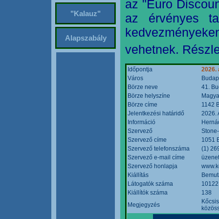
az "Euro Discoun
"Kalauz"
az érvényes ta
kedvezményeke
Alapszabály
vehetnek. Részle
Időpontja
2026. 
Város
Budap
Börze neve
41. Bu
Börze helyszíne
Magyar
Börze címe
1142 B
Jelentkezési határidő
2026. 
Információ
Hernád
Szervező
Stone-
Szervező címe
1051 B
Szervező telefonszáma
(1) 26
Szervező e-mail címe
üzenet
Szervező honlapja
www.k
Kiállítás
Bemut
Látogatók száma
10122
Kiállítók száma
138
Kőcsis
Megjegyzés
közöss