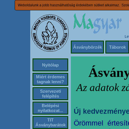
Weboldalunk a jobb használhatóság érdekében sütiket alkalmaz. Szolg
Le
Ásványbörzék
Táborok
Nyitólap
Ásvány
Miért érdemes
tagnak lenni?
Az adatok z
Szervezeti
felépítés
Belépési
Új kedvezménye
nyilatkozat...
TIT
Örömmel értesít
Ásványbarátok