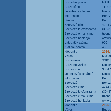
Börze helyszíne
MATE 
Börze címe
1118 B
Jelentkezési határidő
Nincs
Információ
Bencze
Szervező
Bencze
Szervező címe
4244 Ú
Szervező telefonszáma
(30) 3
Szervező e-mail címe
üzenet
Szervező honlapja
www.f
Látogatók száma
900
Kiállítók száma
45
Időpontja
2026.
Város
Miskol
Börze neve
XXIX. 
Börze helyszíne
Diósg
Börze címe
3534 M
Jelentkezési határidő
Nincs
Információ
Bencze
Szervező
Bencze
Szervező címe
4244 Ú
Szervező telefonszáma
(30) 3
Szervező e-mail címe
üzenet
Szervező honlapja
www.f
Időpontja
2026.
Város
Budap