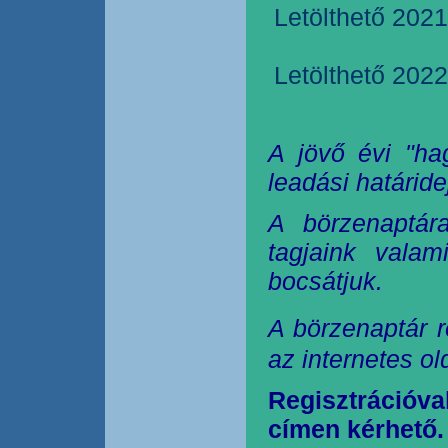
Letölthető 2021
Letölthető 2022
A jövő évi "ha
leadási határide
A börzenaptár
tagjaink valam
bocsátjuk.
A börzenaptár r
az internetes o
Regisztrációva
címen kérhető.