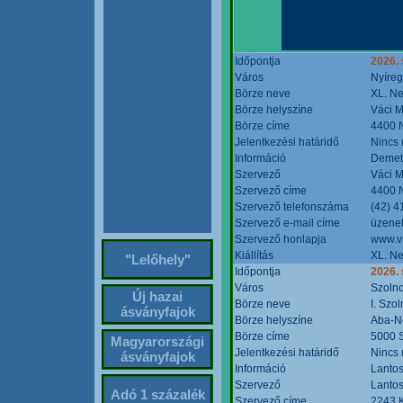
Időpontja
2026. 
Város
Nyíre
Börze neve
XL. Ne
Börze helyszíne
Váci M
Börze címe
4400 N
Jelentkezési határidő
Nincs
Információ
Demete
Szervező
Váci M
Szervező címe
4400 N
Szervező telefonszáma
(42) 4
Szervező e-mail címe
üzenet
Szervező honlapja
www.v
Kiállítás
XL. Ne
"Lelőhely"
Időpontja
2026.
Város
Szoln
Új hazai
Börze neve
I. Szo
ásványfajok
Börze helyszíne
Aba-N
Börze címe
5000 S
Magyarországi
Jelentkezési határidő
Nincs
ásványfajok
Információ
Lantos
Szervező
Lantos
Adó 1 százalék
Szervező címe
2243 K