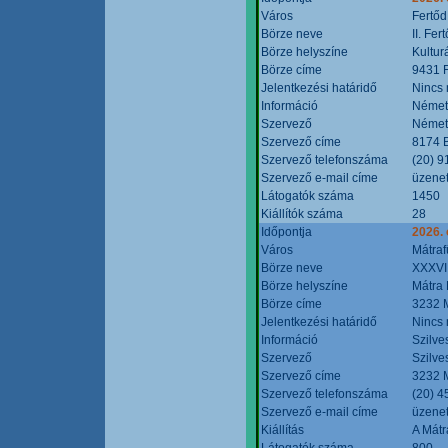
Város
Fertőd
Börze neve
II. Fe
Börze helyszíne
Kultur
Börze címe
9431 F
Jelentkezési határidő
Nincs
Információ
Német
Szervező
Német
Szervező címe
8174 B
Szervező telefonszáma
(20) 9
Szervező e-mail címe
üzenet
Látogatók száma
1450
Kiállítók száma
28
Időpontja
2026. 
Város
Mátraf
Börze neve
XXXVII
Börze helyszíne
Mátra 
Börze címe
3232 M
Jelentkezési határidő
Nincs
Információ
Szilve
Szervező
Szilve
Szervező címe
3232 M
Szervező telefonszáma
(20) 4
Szervező e-mail címe
üzenet
Kiállítás
A Mátr
Látogatók száma
800