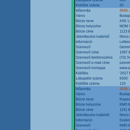
Kiállítók száma
20
Időpontja
2026. 
Város
Budap
Börze neve
XXII. 
Börze helyszíne
MOM S
Börze címe
1123 B
Jelentkezési határidő
Nincs
Információ
Lelkes
Szervező
Gemmi
Szervező címe
1097 B
Szervező telefonszáma
(70) 3
Szervező e-mail címe
üzenet
Szervező honlapja
www.a
Kiállítás
'2027 
Látogatók száma
6500
Kiállítók száma
120
Időpontja
2026.
Város
Budap
Börze neve
Kispes
Börze helyszíne
KMO M
Börze címe
1191 B
Jelentkezési határidő
Nincs
Információ
Szabó
Szervező
KMO M