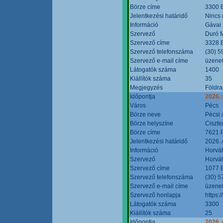
Börze címe
3300 E
Jelentkezési határidő
Nincs
Információ
Gávai
Szervező
Duró M
Szervező címe
3328 E
Szervező telefonszáma
(30) 5
Szervező e-mail címe
üzenet
Látogatók száma
1400
Kiállítók száma
35
Megjegyzés
Földra
Időpontja
2026.
Város
Pécs
Börze neve
Pécsi 
Börze helyszíne
Ciszt
Börze címe
7621 P
Jelentkezési határidő
2026. 
Információ
Horvát
Szervező
Horvát
Szervező címe
1077 B
Szervező telefonszáma
(30) 5
Szervező e-mail címe
üzenet
Szervező honlapja
https:/
Látogatók száma
3300
Kiállítók száma
25
Időpontja
2026. 