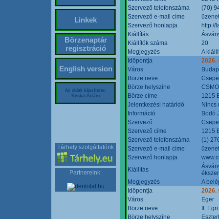
Szervező telefonszáma
(70) 9
Szervező e-mail címe
üzenet
Linkek
Szervező honlapja
http:/
Kiállítás
Ásván
Börzenaptár
Kiállítók száma
20
regisztráció
Megjegyzés
A kiál
Időpontja
2026.
English version
Város
Budap
Börze neve
Csepel
Börze helyszíne
CSMO 
Az oldalt készítette:
Börze címe
1215 B
Kriska Ádám
Jelentkezési határidő
Nincs
Információ
Bodó 
Szervező
Csepel
Szervező címe
1215 B
Szervező telefonszáma
(1) 27
Tárhely szolgáltatónk
Szervező e-mail címe
üzenet
Szervező honlapja
www.c
Ásvány
Kiállítás
Partnereink:
ékszer
Megjegyzés
A belé
Időpontja
2026.
Város
Eger
Börze neve
II. Eg
Börze helyszíne
Eszter