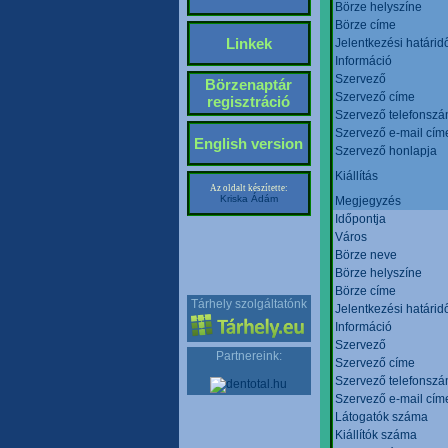
Börze helyszíne
Börze címe
Linkek
Jelentkezési határid
Információ
Szervező
Börzenaptár
Szervező címe
regisztráció
Szervező telefonsz
Szervező e-mail cím
English version
Szervező honlapja
Kiállítás
Az oldalt készítette:
Kriska Ádám
Megjegyzés
Időpontja
Város
Börze neve
Börze helyszíne
Börze címe
Tárhely szolgáltatónk
Jelentkezési határid
Információ
Szervező
Partnereink:
Szervező címe
Szervező telefonsz
Szervező e-mail cím
Látogatók száma
Kiállítók száma