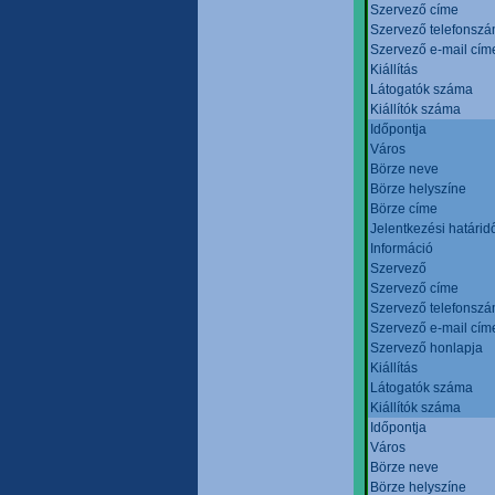
Szervező címe
Szervező telefonsz
Szervező e-mail cím
Kiállítás
Látogatók száma
Kiállítók száma
Időpontja
Város
Börze neve
Börze helyszíne
Börze címe
Jelentkezési határid
Információ
Szervező
Szervező címe
Szervező telefonsz
Szervező e-mail cím
Szervező honlapja
Kiállítás
Látogatók száma
Kiállítók száma
Időpontja
Város
Börze neve
Börze helyszíne