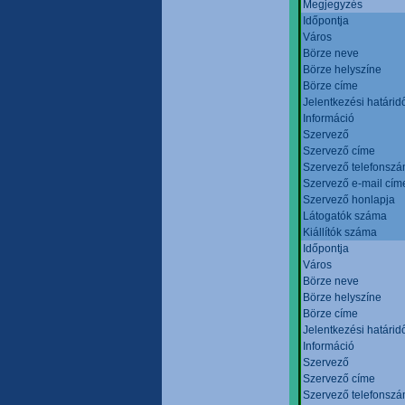
Megjegyzés
Időpontja
Város
Börze neve
Börze helyszíne
Börze címe
Jelentkezési határid
Információ
Szervező
Szervező címe
Szervező telefonsz
Szervező e-mail cím
Szervező honlapja
Látogatók száma
Kiállítók száma
Időpontja
Város
Börze neve
Börze helyszíne
Börze címe
Jelentkezési határid
Információ
Szervező
Szervező címe
Szervező telefonsz