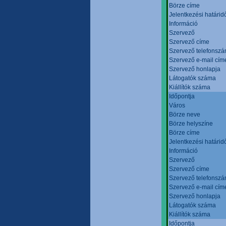
Börze címe
Jelentkezési határid
Információ
Szervező
Szervező címe
Szervező telefonsz
Szervező e-mail cím
Szervező honlapja
Látogatók száma
Kiállítók száma
Időpontja
Város
Börze neve
Börze helyszíne
Börze címe
Jelentkezési határid
Információ
Szervező
Szervező címe
Szervező telefonsz
Szervező e-mail cím
Szervező honlapja
Látogatók száma
Kiállítók száma
Időpontja