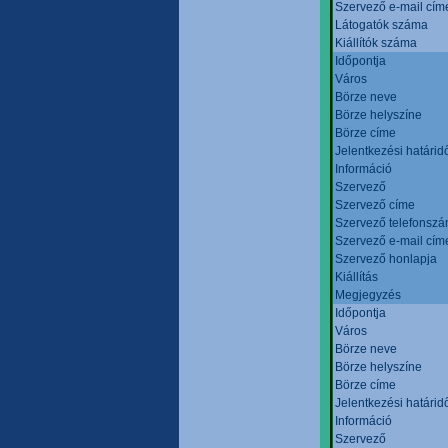
Szervező e-mail cím
Látogatók száma
Kiállítók száma
Időpontja
Város
Börze neve
Börze helyszíne
Börze címe
Jelentkezési határid
Információ
Szervező
Szervező címe
Szervező telefonsz
Szervező e-mail cím
Szervező honlapja
Kiállítás
Megjegyzés
Időpontja
Város
Börze neve
Börze helyszíne
Börze címe
Jelentkezési határid
Információ
Szervező