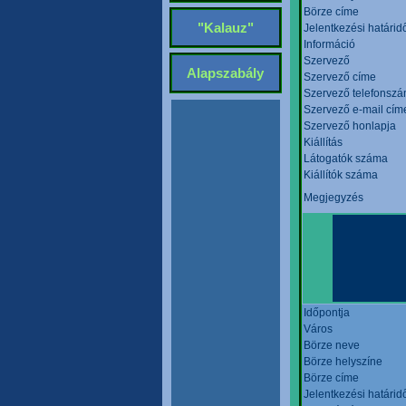
Börze címe
"Kalauz"
Jelentkezési határid
Információ
Szervező
Alapszabály
Szervező címe
Szervező telefonsz
Szervező e-mail cím
Szervező honlapja
Kiállítás
Látogatók száma
Kiállítók száma
Megjegyzés
Időpontja
Város
Börze neve
Börze helyszíne
Börze címe
Jelentkezési határid