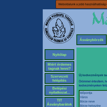
Weboldalunk a jobb használhatóság é
Ásványbörzék
Nyitólap
Miért érdemes
tagnak lenni?
Új kedvezmények ta
Szervezeti
felépítés
Örömmel értesítem, ho
kedvezményeken felül 
Belépési
nyilatkozat...
Időpontja
Város
TIT
Börze neve
Ásványbarátok
Börze helyszíne