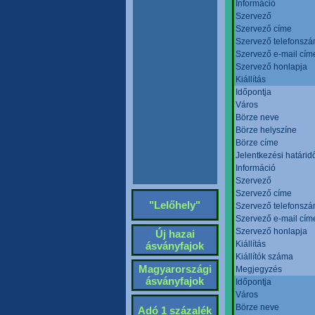
Információ
Szervező
Szervező címe
Szervező telefonsz
Szervező e-mail cím
Szervező honlapja
Kiállítás
Időpontja
Város
Börze neve
Börze helyszíne
Börze címe
Jelentkezési határid
Információ
Szervező
Szervező címe
"Lelőhely"
Szervező telefonsz
Szervező e-mail cím
Szervező honlapja
Új hazai
Kiállítás
ásványfajok
Kiállítók száma
Magyarországi
Megjegyzés
ásványfajok
Időpontja
Város
Börze neve
Adó 1 százalék