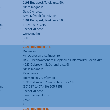
1191 Budapest, Teleki utca 50.
ő
Nincs megadva
Szabó Andrea
KMO Művelődési Központ
1191 Budapest, Teleki utca 50.
áma
(1) 282-9752/0107
e
üzenet küldése...
www.kmo.hu
500
40
2026. november 7-8.
Debrecen
VII. Debreceni Ásványbörze
DSZC Mechwart András Gépipari és Informatikai Technikum
4025 Debrecen, Széchenyi utca 58.
ő
Nincs megadva
Kató Bence
Hegyikristály Ásványbolt
4033 Debrecen, Zoványi Jenő utca 18.
áma
(30) 587-1497; (30) 205-7358
e
üzenet küldése...
www.asvany-ekszer.hu
2500
25
2026. november 8.