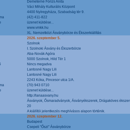
Demeterné Fórizs Anita
Váci Mihály Kulturális Központ
4400 Nyíregyháza, Szabadság tér 9.
áma
(42) 411-822
e
üzenet küldése...
www.vmkk.hu
XL. Nemzetközi Ásványbörze és Ékszerkiállítás
2026. szeptember 5.
Szolnok
I. Szolnoki Ásvány és Ékszerbörze
Aba-Novák Agóra
5000 Szolnok, Hild Tér 1
ő
Nincs megadva
Lantosné Nagy Lili
Lantosné Nagy Lili
2243 Kóka, Pincesor utca 1/A.
áma
(70) 943 0710
e
üzenet küldése...
http://lanaasvany.hu
Ásványok, Ősmaradványok, Ásványékszerek, Drágaköves ékszer
20
A kiállítói jelentkezés meghívásos alapon történik.
2026. szeptember 12.
Budapest
Csepeli "Őszi" Ásványbörze