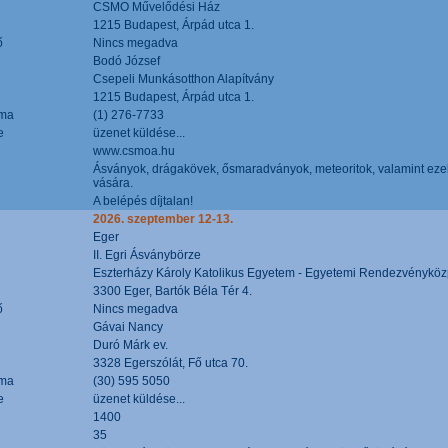
CSMO Művelődési Ház
1215 Budapest, Árpád utca 1.
ő
Nincs megadva
Bodó József
Csepeli Munkásotthon Alapítvány
1215 Budapest, Árpád utca 1.
áma
(1) 276-7733
e
üzenet küldése...
www.csmoa.hu
Ásványok, drágakövek, ősmaradványok, meteoritok, valamint ezekbő
vására.
A belépés díjtalan!
2026. szeptember 12-13.
Eger
II. Egri Ásványbörze
Eszterházy Károly Katolikus Egyetem - Egyetemi Rendezvényköz
3300 Eger, Bartók Béla Tér 4.
ő
Nincs megadva
Gávai Nancy
Duró Márk ev.
3328 Egerszólát, Fő utca 70.
áma
(30) 595 5050
e
üzenet küldése...
1400
35