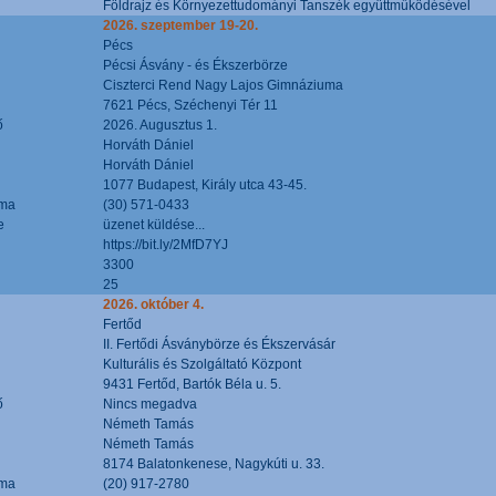
Földrajz és Környezettudományi Tanszék együttműködésével
2026. szeptember 19-20.
Pécs
Pécsi Ásvány - és Ékszerbörze
Ciszterci Rend Nagy Lajos Gimnáziuma
7621 Pécs, Széchenyi Tér 11
ő
2026. Augusztus 1.
Horváth Dániel
Horváth Dániel
1077 Budapest, Király utca 43-45.
áma
(30) 571-0433
e
üzenet küldése...
https://bit.ly/2MfD7YJ
3300
25
2026. október 4.
Fertőd
II. Fertődi Ásványbörze és Ékszervásár
Kulturális és Szolgáltató Központ
9431 Fertőd, Bartók Béla u. 5.
ő
Nincs megadva
Németh Tamás
Németh Tamás
8174 Balatonkenese, Nagykúti u. 33.
áma
(20) 917-2780