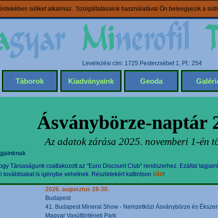
rdekében sütiket alkalmaz. Szolgáltatásaink használatával Ön beleegyezik a süt
Levelezési cím: 1725 Pesterzsébet 1, Pf.: 254
Táborok
Kiadványaink
Geoda
Galéri
Ásványbörze-naptár 
Az adatok zárása 2025. novemberi 1-én tö
gjainknak
gy Társaságunk csatlakozott az "Euro Discount Club" rendszerhez. Ezáltal tagjain
ide
továbbiakat is igénybe vehetnek. Részletekért kattintson
!
2026. augusztus 28-30.
Budapest
41. Budapest Mineral Show - Nemzetközi Ásványbörze és Ékszerki
Magyar Vasúttörténeti Park