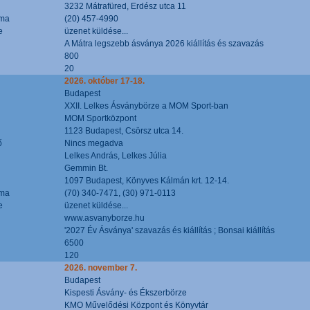
3232 Mátrafüred, Erdész utca 11
áma
(20) 457-4990
e
üzenet küldése...
A Mátra legszebb ásványa 2026 kiállítás és szavazás
800
20
2026. október 17-18.
Budapest
XXII. Lelkes Ásványbörze a MOM Sport-ban
MOM Sportközpont
1123 Budapest, Csörsz utca 14.
ő
Nincs megadva
Lelkes András, Lelkes Júlia
Gemmin Bt.
1097 Budapest, Könyves Kálmán krt. 12-14.
áma
(70) 340-7471, (30) 971-0113
e
üzenet küldése...
www.asvanyborze.hu
'2027 Év Ásványa' szavazás és kiállítás ; Bonsai kiállítás
6500
120
2026. november 7.
Budapest
Kispesti Ásvány- és Ékszerbörze
KMO Művelődési Központ és Könyvtár