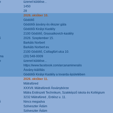
e
üzenet küldése...
1450
28
2026. október 10.
Gödöllő
Gödöllői ásvány és ékszer gála
Gödöllői Királyi Kastély
2100 Gödöllő, Grassalkovich-kastély
ő
2026. Szeptember 15.
Barkáts Norbert
Barkáts Norbert ev.
2100 Gödöllő, Csillagfürt utca 10.
áma
(20) 548-0009
e
üzenet küldése...
https://www.facebook.com/arcanamineralis
Ásvány kiállítás
Gödöllői Királyi Kastély a lovarda épületében
2026. október 11.
Mátrafüred
XXXVII. Mátrafüredi Ásványbörze
Mátra Erdészeti Technikum, Szakképző iskola és Kollégium
3232 Mátrafüred , Erdész u. 11.
ő
Nincs megadva
Szilveszter Ádám
Szilveszter Ádám