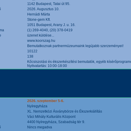
1142 Budapest, Tatai út 95.
ő
2026. Augusztus 10.
Hernádi Márta
Stone-gem Kft.
1051 Budapest, Arany J. u. 16.
áma
(1) 269-4040, (20) 378-0419
e
üzenet küldése...
www.koorszag.hu
Bemutatkoznak partnermúzeumaink legújabb szerzeményei!
10122
138
Kőcsiszolási és ékszerkészítési bemutatók, egyéb kísérőprogramo
Nyitvatartás: 10:00-18:00
2026. szeptember 5-6.
Nyíregyháza
XL. Nemzetközi Ásványbörze és Ékszerkiállítás
Váci Mihály Kulturális Központ
4400 Nyíregyháza, Szabadság tér 9.
ő
Nincs megadva