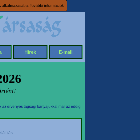
ik alkalmazásába.
További információk
a
Hírek
E-mail
2026
rtént!
k az érvényes tagsági kártyájukkal már az eddigi
állítás