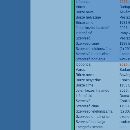
Időpontja
2026.
Város
Budap
Börze neve
Ásvány
Börze helyszíne
Pestsz
Börze címe
1181 B
Jelentkezési határidő
2026.
Információ
Panyi 
Szervező
Pestsz
Szervező címe
1188 B
Szervező telefonszáma
(1) 29
Szervező e-mail címe
üzenet
Szervező honlapja
www.k
Időpontja
2026.
Város
Budap
Börze neve
Ásvány
Börze helyszíne
Csokon
Börze címe
1153 B
Jelentkezési határidő
2026.
Információ
Doma-S
Szervező
Csokon
Szervező címe
1153 B
Szervező telefonszáma
(1) 30
Szervező e-mail címe
üzenet
Szervező honlapja
csoko
Látogatók száma
300