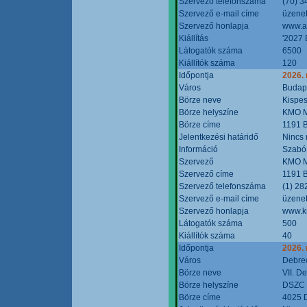
Szervező telefonszáma
(70) 3
Szervező e-mail címe
üzenet
Szervező honlapja
www.a
Kiállítás
'2027 
Látogatók száma
6500
Kiállítók száma
120
Időpontja
2026.
Város
Budap
Börze neve
Kispes
Börze helyszíne
KMO M
Börze címe
1191 B
Jelentkezési határidő
Nincs
Információ
Szabó
Szervező
KMO M
Szervező címe
1191 B
Szervező telefonszáma
(1) 28
Szervező e-mail címe
üzenet
Szervező honlapja
www.k
Látogatók száma
500
Kiállítók száma
40
Időpontja
2026.
Város
Debre
Börze neve
VII. D
Börze helyszíne
DSZC M
Börze címe
4025 D