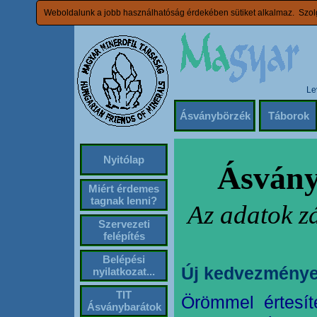
Weboldalunk a jobb használhatóság érdekében sütiket alkalmaz. Szolg
Le
Ásványbörzék
Táborok
Nyitólap
Ásvány
Miért érdemes
tagnak lenni?
Az adatok z
Szervezeti
felépítés
Belépési
Új kedvezménye
nyilatkozat...
TIT
Örömmel értesít
Ásványbarátok