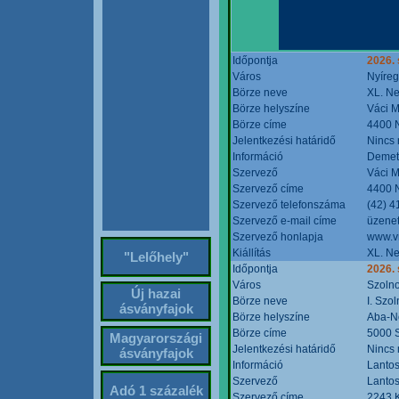
Időpontja
2026. 
Város
Nyíre
Börze neve
XL. Ne
Börze helyszíne
Váci M
Börze címe
4400 N
Jelentkezési határidő
Nincs
Információ
Demete
Szervező
Váci M
Szervező címe
4400 N
Szervező telefonszáma
(42) 4
Szervező e-mail címe
üzenet
Szervező honlapja
www.v
Kiállítás
XL. Ne
"Lelőhely"
Időpontja
2026.
Város
Szoln
Új hazai
Börze neve
I. Szo
ásványfajok
Börze helyszíne
Aba-N
Börze címe
5000 S
Magyarországi
Jelentkezési határidő
Nincs
ásványfajok
Információ
Lantos
Szervező
Lantos
Adó 1 százalék
Szervező címe
2243 K