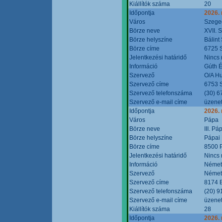
Kiállítók száma
20
Időpontja
2026.
Város
Szege
Börze neve
XVII. 
Börze helyszíne
Bálint
Börze címe
6725 S
Jelentkezési határidő
Nincs
Információ
Gúth 
Szervező
O/A Hu
Szervező címe
6753 S
Szervező telefonszáma
(30) 6
Szervező e-mail címe
üzenet
Időpontja
2026.
Város
Pápa
Börze neve
III. P
Börze helyszíne
Pápai 
Börze címe
8500 P
Jelentkezési határidő
Nincs
Információ
Német
Szervező
Német
Szervező címe
8174 B
Szervező telefonszáma
(20) 9
Szervező e-mail címe
üzenet
Kiállítók száma
28
Időpontja
2026.