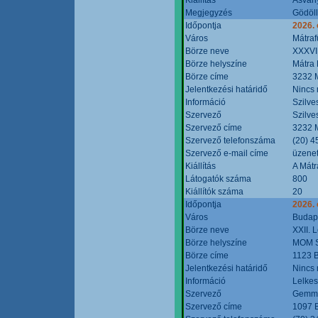
Megjegyzés
Gödöll
Időpontja
2026. 
Város
Mátraf
Börze neve
XXXVII
Börze helyszíne
Mátra 
Börze címe
3232 M
Jelentkezési határidő
Nincs
Információ
Szilve
Szervező
Szilve
Szervező címe
3232 M
Szervező telefonszáma
(20) 4
Szervező e-mail címe
üzenet
Kiállítás
A Mátr
Látogatók száma
800
Kiállítók száma
20
Időpontja
2026. 
Város
Budap
Börze neve
XXII. 
Börze helyszíne
MOM S
Börze címe
1123 B
Jelentkezési határidő
Nincs
Információ
Lelkes
Szervező
Gemmi
Szervező címe
1097 B