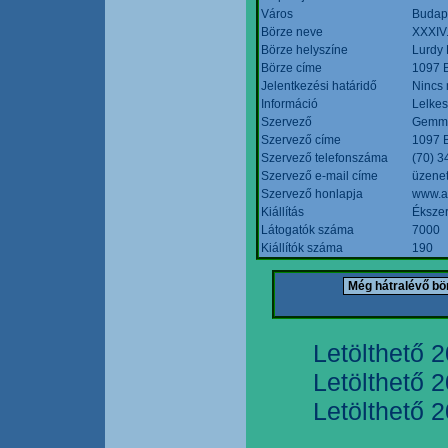
Város
Budap
Börze neve
XXXIV.
Börze helyszíne
Lurdy
Börze címe
1097 B
Jelentkezési határidő
Nincs
Információ
Lelkes
Szervező
Gemmi
Szervező címe
1097 B
Szervező telefonszáma
(70) 3
Szervező e-mail címe
üzenet
Szervező honlapja
www.a
Kiállítás
Ékszer
Látogatók száma
7000
Kiállítók száma
190
Letölthető 
Letölthető 
Letölthető 