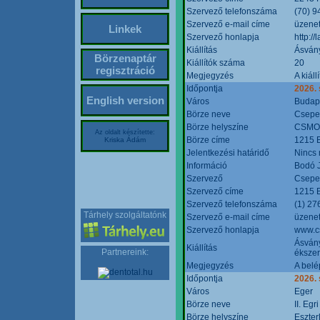
Szervező telefonszáma
(70) 9
Szervező e-mail címe
üzenet
Linkek
Szervező honlapja
http:/
Kiállítás
Ásván
Börzenaptár
Kiállítók száma
20
regisztráció
Megjegyzés
A kiál
Időpontja
2026.
English version
Város
Budap
Börze neve
Csepel
Börze helyszíne
CSMO 
Az oldalt készítette:
Börze címe
1215 B
Kriska Ádám
Jelentkezési határidő
Nincs
Információ
Bodó 
Szervező
Csepel
Szervező címe
1215 B
Szervező telefonszáma
(1) 27
Tárhely szolgáltatónk
Szervező e-mail címe
üzenet
Szervező honlapja
www.c
Ásvány
Kiállítás
Partnereink:
ékszer
Megjegyzés
A belé
Időpontja
2026.
Város
Eger
Börze neve
II. Eg
Börze helyszíne
Eszter