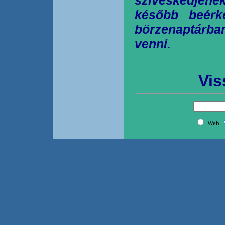
később beérk
börzenaptárb
venni.
Vis