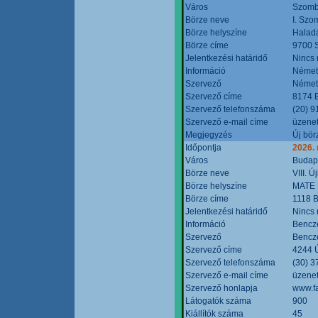
Város
Szomb
Börze neve
I. Szo
Börze helyszíne
Halad
Börze címe
9700 S
Jelentkezési határidő
Nincs
Információ
Német
Szervező
Német
Szervező címe
8174 B
Szervező telefonszáma
(20) 9
Szervező e-mail címe
üzenet
Megjegyzés
Új bör
Időpontja
2026.
Város
Budap
Börze neve
VIII. 
Börze helyszíne
MATE 
Börze címe
1118 B
Jelentkezési határidő
Nincs
Információ
Bencze
Szervező
Bencze
Szervező címe
4244 Ú
Szervező telefonszáma
(30) 3
Szervező e-mail címe
üzenet
Szervező honlapja
www.f
Látogatók száma
900
Kiállítók száma
45