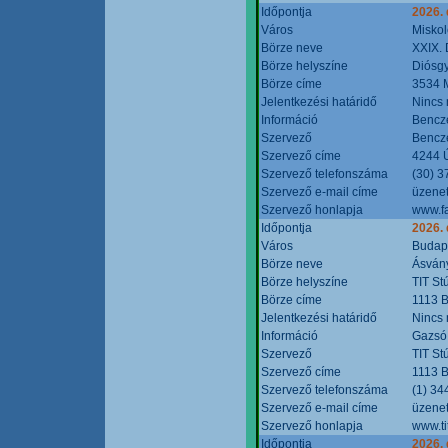
Időpontja
2026.
Város
Miskol
Börze neve
XXIX. 
Börze helyszíne
Diósg
Börze címe
3534 M
Jelentkezési határidő
Nincs
Információ
Bencze
Szervező
Bencze
Szervező címe
4244 Ú
Szervező telefonszáma
(30) 3
Szervező e-mail címe
üzenet
Szervező honlapja
www.f
Időpontja
2026.
Város
Budap
Börze neve
Ásvány
Börze helyszíne
TIT St
Börze címe
1113 B
Jelentkezési határidő
Nincs
Információ
Gazsó 
Szervező
TIT St
Szervező címe
1113 B
Szervező telefonszáma
(1) 34
Szervező e-mail címe
üzenet
Szervező honlapja
www.ti
Időpontja
2026.