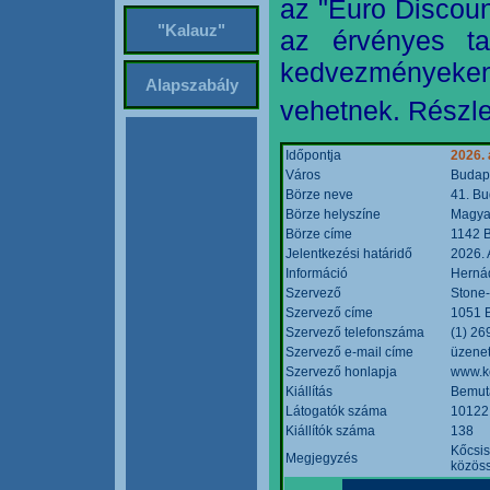
az "Euro Discoun
"Kalauz"
az érvényes ta
kedvezményeke
Alapszabály
vehetnek. Részle
Időpontja
2026. 
Város
Budap
Börze neve
41. Bu
Börze helyszíne
Magyar
Börze címe
1142 B
Jelentkezési határidő
2026. 
Információ
Hernád
Szervező
Stone-
Szervező címe
1051 B
Szervező telefonszáma
(1) 26
Szervező e-mail címe
üzenet
Szervező honlapja
www.k
Kiállítás
Bemut
Látogatók száma
10122
Kiállítók száma
138
Kőcsis
Megjegyzés
közöss