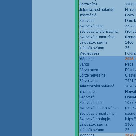
Börze címe
3300 E
Jelentkezési határidő
Nincs
Információ
Gávai
Szervező
Duró M
Szervező címe
3328 E
Szervező telefonszáma
(30) 5
Szervező e-mail címe
üzenet
Látogatók száma
1400
Kiállítók száma
35
Megjegyzés
Földra
Időpontja
2026.
Város
Pécs
Börze neve
Pécsi 
Börze helyszíne
Ciszt
Börze címe
7621 P
Jelentkezési határidő
2026. 
Információ
Horvát
Szervező
Horvát
Szervező címe
1077 B
Szervező telefonszáma
(30) 5
Szervező e-mail címe
üzenet
Szervező honlapja
https:/
Látogatók száma
3300
Kiállítók száma
25
Időpontja
2026. 