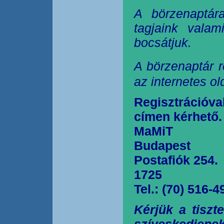
A börzenaptár
tagjaink valam
bocsátjuk.
A börzenaptár r
az internetes o
Regisztrációva
címen kérhető.
MaMiT
Budapest
Postafiók 254.
1725
Tel.: (70) 516-4
Kérjük a tiszt
szíveskedjen