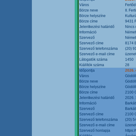
Város
Fertőd
Börze neve
II. Fe
Börze helyszíne
Kultur
Börze címe
9431 F
Jelentkezési határidő
Nincs
Információ
Német
Szervező
Német
Szervező címe
8174 B
Szervező telefonszáma
(20) 9
Szervező e-mail címe
üzenet
Látogatók száma
1450
Kiállítók száma
28
Időpontja
2026. 
Város
Gödöl
Börze neve
Gödöll
Börze helyszíne
Gödöll
Börze címe
2100 G
Jelentkezési határidő
2026. 
Információ
Barkát
Szervező
Barkát
Szervező címe
2100 G
Szervező telefonszáma
(20) 5
Szervező e-mail címe
üzenet
Szervező honlapja
https:
Kiállítás
Ásvány