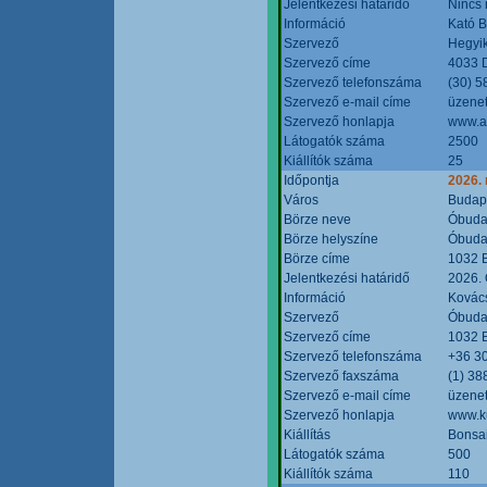
Jelentkezési határidő
Nincs
Információ
Kató 
Szervező
Hegyik
Szervező címe
4033 D
Szervező telefonszáma
(30) 5
Szervező e-mail címe
üzenet
Szervező honlapja
www.a
Látogatók száma
2500
Kiállítók száma
25
Időpontja
2026.
Város
Budap
Börze neve
Óbudai
Börze helyszíne
Óbudai
Börze címe
1032 B
Jelentkezési határidő
2026. 
Információ
Kovács
Szervező
Óbudai
Szervező címe
1032 B
Szervező telefonszáma
+36 3
Szervező faxszáma
(1) 38
Szervező e-mail címe
üzenet
Szervező honlapja
www.ku
Kiállítás
Bonsai
Látogatók száma
500
Kiállítók száma
110