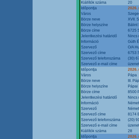
Kiállítók száma
20
Időpontja
2026.
Város
Szege
Börze neve
XVII. 
Börze helyszíne
Bálint
Börze címe
6725 S
Jelentkezési határidő
Nincs
Információ
Gúth 
Szervező
O/A Hu
Szervező címe
6753 S
Szervező telefonszáma
(30) 6
Szervező e-mail címe
üzenet
Időpontja
2026.
Város
Pápa
Börze neve
III. P
Börze helyszíne
Pápai 
Börze címe
8500 P
Jelentkezési határidő
Nincs
Információ
Német
Szervező
Német
Szervező címe
8174 B
Szervező telefonszáma
(20) 9
Szervező e-mail címe
üzenet
Kiállítók száma
28
Időpontja
2026.