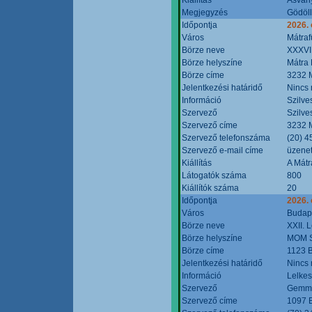
Megjegyzés
Gödöll
Időpontja
2026. 
Város
Mátraf
Börze neve
XXXVII
Börze helyszíne
Mátra 
Börze címe
3232 M
Jelentkezési határidő
Nincs
Információ
Szilve
Szervező
Szilve
Szervező címe
3232 M
Szervező telefonszáma
(20) 4
Szervező e-mail címe
üzenet
Kiállítás
A Mátr
Látogatók száma
800
Kiállítók száma
20
Időpontja
2026. 
Város
Budap
Börze neve
XXII. 
Börze helyszíne
MOM S
Börze címe
1123 B
Jelentkezési határidő
Nincs
Információ
Lelkes
Szervező
Gemmi
Szervező címe
1097 B