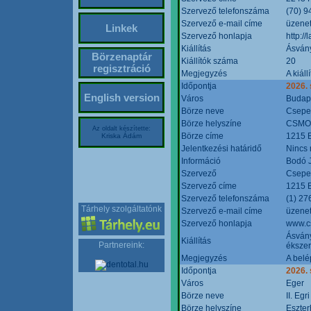
Szervező telefonszáma
(70) 9
Szervező e-mail címe
üzenet
Linkek
Szervező honlapja
http:/
Kiállítás
Ásván
Börzenaptár
Kiállítók száma
20
regisztráció
Megjegyzés
A kiál
Időpontja
2026.
English version
Város
Budap
Börze neve
Csepel
Börze helyszíne
CSMO 
Az oldalt készítette:
Börze címe
1215 B
Kriska Ádám
Jelentkezési határidő
Nincs
Információ
Bodó 
Szervező
Csepel
Szervező címe
1215 B
Szervező telefonszáma
(1) 27
Tárhely szolgáltatónk
Szervező e-mail címe
üzenet
Szervező honlapja
www.c
Ásvány
Kiállítás
Partnereink:
ékszer
Megjegyzés
A belé
Időpontja
2026.
Város
Eger
Börze neve
II. Eg
Börze helyszíne
Eszter