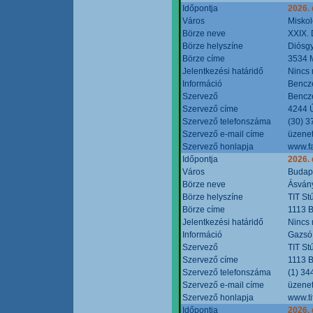
Időpontja
2026.
Város
Miskol
Börze neve
XXIX. 
Börze helyszíne
Diósg
Börze címe
3534 M
Jelentkezési határidő
Nincs
Információ
Bencze
Szervező
Bencze
Szervező címe
4244 Ú
Szervező telefonszáma
(30) 3
Szervező e-mail címe
üzenet
Szervező honlapja
www.f
Időpontja
2026.
Város
Budap
Börze neve
Ásvány
Börze helyszíne
TIT St
Börze címe
1113 B
Jelentkezési határidő
Nincs
Információ
Gazsó 
Szervező
TIT St
Szervező címe
1113 B
Szervező telefonszáma
(1) 34
Szervező e-mail címe
üzenet
Szervező honlapja
www.ti
Időpontja
2026.