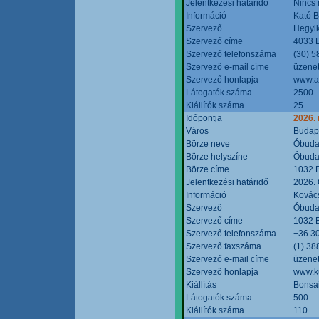
Jelentkezési határidő
Nincs
Információ
Kató 
Szervező
Hegyik
Szervező címe
4033 D
Szervező telefonszáma
(30) 5
Szervező e-mail címe
üzenet
Szervező honlapja
www.a
Látogatók száma
2500
Kiállítók száma
25
Időpontja
2026.
Város
Budap
Börze neve
Óbudai
Börze helyszíne
Óbudai
Börze címe
1032 B
Jelentkezési határidő
2026. 
Információ
Kovács
Szervező
Óbudai
Szervező címe
1032 B
Szervező telefonszáma
+36 3
Szervező faxszáma
(1) 38
Szervező e-mail címe
üzenet
Szervező honlapja
www.ku
Kiállítás
Bonsai
Látogatók száma
500
Kiállítók száma
110