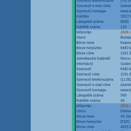
Szervező telefonszáma
(70) 3
Szervező e-mail címe
üzenet
Szervező honlapja
www.a
Kiállítás
'2027 
Látogatók száma
6500
Kiállítók száma
120
Időpontja
2026.
Város
Budap
Börze neve
Kispes
Börze helyszíne
KMO M
Börze címe
1191 B
Jelentkezési határidő
Nincs
Információ
Szabó
Szervező
KMO M
Szervező címe
1191 B
Szervező telefonszáma
(1) 28
Szervező e-mail címe
üzenet
Szervező honlapja
www.k
Látogatók száma
500
Kiállítók száma
40
Időpontja
2026.
Város
Debre
Börze neve
VII. D
Börze helyszíne
DSZC M
Börze címe
4025 D