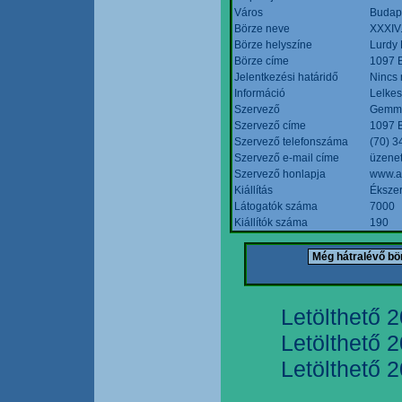
Város
Budap
Börze neve
XXXIV.
Börze helyszíne
Lurdy
Börze címe
1097 B
Jelentkezési határidő
Nincs
Információ
Lelkes
Szervező
Gemmi
Szervező címe
1097 B
Szervező telefonszáma
(70) 3
Szervező e-mail címe
üzenet
Szervező honlapja
www.a
Kiállítás
Ékszer
Látogatók száma
7000
Kiállítók száma
190
Letölthető 
Letölthető 
Letölthető 