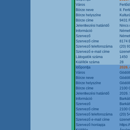
Város
Fertőd
Börze neve
II. Fe
Börze helyszíne
Kultur
Börze címe
9431 F
Jelentkezési határidő
Nincs
Információ
Német
Szervező
Német
Szervező címe
8174 B
Szervező telefonszáma
(20) 9
Szervező e-mail címe
üzenet
Látogatók száma
1450
Kiállítók száma
28
Időpontja
2026. 
Város
Gödöl
Börze neve
Gödöll
Börze helyszíne
Gödöll
Börze címe
2100 G
Jelentkezési határidő
2026. 
Információ
Barkát
Szervező
Barkát
Szervező címe
2100 G
Szervező telefonszáma
(20) 5
Szervező e-mail címe
üzenet
Szervező honlapja
https:
Kiállítás
Ásvány