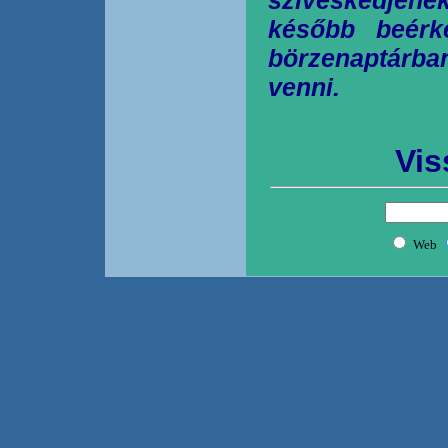
később beérk
börzenaptárb
venni.
Vis