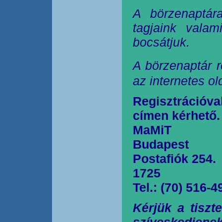
A börzenaptár
tagjaink valam
bocsátjuk.
A börzenaptár r
az internetes o
Regisztrációva
címen kérhető.
MaMiT
Budapest
Postafiók 254.
1725
Tel.: (70) 516-4
Kérjük a tiszt
szíveskedjen