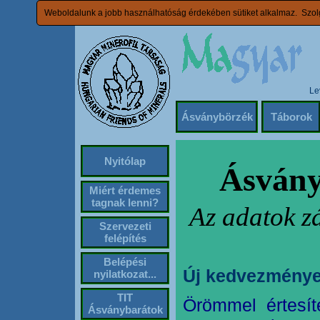
Weboldalunk a jobb használhatóság érdekében sütiket alkalmaz. Szolg
Le
Ásványbörzék
Táborok
Nyitólap
Ásvány
Miért érdemes
tagnak lenni?
Az adatok z
Szervezeti
felépítés
Belépési
Új kedvezménye
nyilatkozat...
TIT
Örömmel értesít
Ásványbarátok