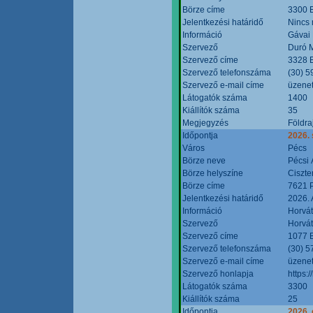
Börze címe
3300 E
Jelentkezési határidő
Nincs
Információ
Gávai
Szervező
Duró M
Szervező címe
3328 E
Szervező telefonszáma
(30) 5
Szervező e-mail címe
üzenet
Látogatók száma
1400
Kiállítók száma
35
Megjegyzés
Földra
Időpontja
2026.
Város
Pécs
Börze neve
Pécsi 
Börze helyszíne
Ciszt
Börze címe
7621 P
Jelentkezési határidő
2026. 
Információ
Horvát
Szervező
Horvát
Szervező címe
1077 B
Szervező telefonszáma
(30) 5
Szervező e-mail címe
üzenet
Szervező honlapja
https:/
Látogatók száma
3300
Kiállítók száma
25
Időpontja
2026. 