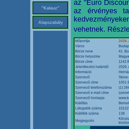
az "Euro Discoun
"Kalauz"
az érvényes ta
kedvezményeke
Alapszabály
vehetnek. Részle
Időpontja
2026. 
Város
Budap
Börze neve
41. Bu
Börze helyszíne
Magyar
Börze címe
1142 B
Jelentkezési határidő
2026. 
Információ
Hernád
Szervező
Stone-
Szervező címe
1051 B
Szervező telefonszáma
(1) 26
Szervező e-mail címe
üzenet
Szervező honlapja
www.k
Kiállítás
Bemut
Látogatók száma
10122
Kiállítók száma
138
Kőcsis
Megjegyzés
közöss