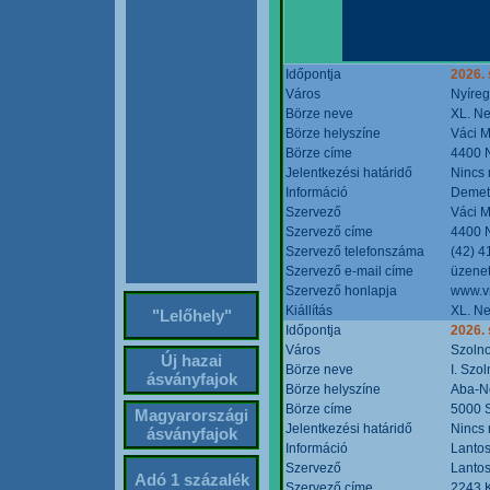
Időpontja
2026. 
Város
Nyíre
Börze neve
XL. Ne
Börze helyszíne
Váci M
Börze címe
4400 N
Jelentkezési határidő
Nincs
Információ
Demete
Szervező
Váci M
Szervező címe
4400 N
Szervező telefonszáma
(42) 4
Szervező e-mail címe
üzenet
Szervező honlapja
www.v
Kiállítás
XL. Ne
"Lelőhely"
Időpontja
2026.
Város
Szoln
Új hazai
Börze neve
I. Szo
ásványfajok
Börze helyszíne
Aba-N
Börze címe
5000 S
Magyarországi
Jelentkezési határidő
Nincs
ásványfajok
Információ
Lantos
Szervező
Lantos
Adó 1 százalék
Szervező címe
2243 K