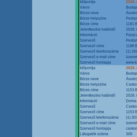
Időpontja
2026.
Város
Budap
Börze neve
Ásvány
Börze helyszíne
Pestsz
Börze címe
1181 B
Jelentkezési határidő
2026.
Információ
Panyi 
Szervező
Pestsz
Szervező címe
1188 B
Szervező telefonszáma
(1) 29
Szervező e-mail címe
üzenet
Szervező honlapja
www.k
Időpontja
2026.
Város
Budap
Börze neve
Ásvány
Börze helyszíne
Csokon
Börze címe
1153 B
Jelentkezési határidő
2026.
Információ
Doma-S
Szervező
Csokon
Szervező címe
1153 B
Szervező telefonszáma
(1) 30
Szervező e-mail címe
üzenet
Szervező honlapja
csoko
Látogatók száma
300