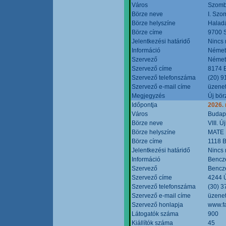
Város
Szomb
Börze neve
I. Szo
Börze helyszíne
Halad
Börze címe
9700 S
Jelentkezési határidő
Nincs
Információ
Német
Szervező
Német
Szervező címe
8174 B
Szervező telefonszáma
(20) 9
Szervező e-mail címe
üzenet
Megjegyzés
Új bör
Időpontja
2026.
Város
Budap
Börze neve
VIII. 
Börze helyszíne
MATE 
Börze címe
1118 B
Jelentkezési határidő
Nincs
Információ
Bencze
Szervező
Bencze
Szervező címe
4244 Ú
Szervező telefonszáma
(30) 3
Szervező e-mail címe
üzenet
Szervező honlapja
www.f
Látogatók száma
900
Kiállítók száma
45