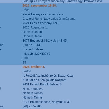
Földrajz és Környezettudományi Tanszék együttműködésével
2026. szeptember 19-20.
Pécs
Pécsi Ásvány - és Ékszerbörze
Ciszterci Rend Nagy Lajos Gimnáziuma
7621 Pécs, Széchenyi Tér 11
ő
2026. Augusztus 1.
Horváth Dániel
Horváth Dániel
1077 Budapest, Király utca 43-45.
áma
(30) 571-0433
e
üzenet küldése...
https://bit.ly/2MfD7YJ
3300
25
2026. október 4.
Fertőd
II. Fertődi Ásványbörze és Ékszervásár
Kulturális és Szolgáltató Központ
9431 Fertőd, Bartók Béla u. 5.
ő
Nincs megadva
Németh Tamás
Németh Tamás
8174 Balatonkenese, Nagykúti u. 33.
áma
(20) 917-2780