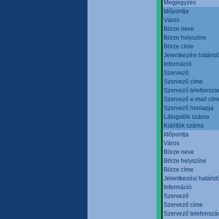
Megjegyzés
Időpontja
Város
Börze neve
Börze helyszíne
Börze címe
Jelentkezési határid
Információ
Szervező
Szervező címe
Szervező telefonsz
Szervező e-mail cím
Szervező honlapja
Látogatók száma
Kiállítók száma
Időpontja
Város
Börze neve
Börze helyszíne
Börze címe
Jelentkezési határid
Információ
Szervező
Szervező címe
Szervező telefonsz