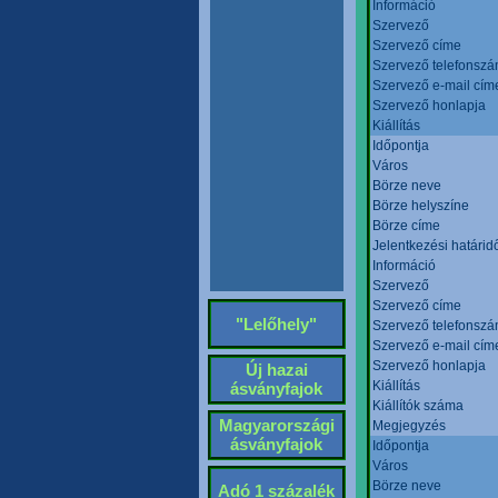
Információ
Szervező
Szervező címe
Szervező telefonsz
Szervező e-mail cím
Szervező honlapja
Kiállítás
Időpontja
Város
Börze neve
Börze helyszíne
Börze címe
Jelentkezési határid
Információ
Szervező
Szervező címe
"Lelőhely"
Szervező telefonsz
Szervező e-mail cím
Szervező honlapja
Új hazai
Kiállítás
ásványfajok
Kiállítók száma
Magyarországi
Megjegyzés
ásványfajok
Időpontja
Város
Börze neve
Adó 1 százalék