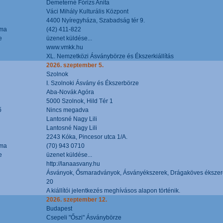
Demeterné Fórizs Anita
Váci Mihály Kulturális Központ
4400 Nyíregyháza, Szabadság tér 9.
áma
(42) 411-822
e
üzenet küldése...
www.vmkk.hu
XL. Nemzetközi Ásványbörze és Ékszerkiállítás
2026. szeptember 5.
Szolnok
I. Szolnoki Ásvány és Ékszerbörze
Aba-Novák Agóra
5000 Szolnok, Hild Tér 1
ő
Nincs megadva
Lantosné Nagy Lili
Lantosné Nagy Lili
2243 Kóka, Pincesor utca 1/A.
áma
(70) 943 0710
e
üzenet küldése...
http://lanaasvany.hu
Ásványok, Ősmaradványok, Ásványékszerek, Drágaköves ékszer
20
A kiállítói jelentkezés meghívásos alapon történik.
2026. szeptember 12.
Budapest
Csepeli "Őszi" Ásványbörze