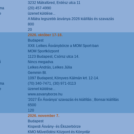
3232 Mátrafüred, Erdész utca 11
áma
(20) 457-4990
e
üzenet küldése...
A Mátra legszebb ásványa 2026 kiállítás és szavazás
800
20
2026. október 17-18.
Budapest
XXII. Lelkes Ásványbörze a MOM Sport-ban
MOM Sportközpont
1123 Budapest, Csörsz utca 14.
ő
Nincs megadva
Lelkes András, Lelkes Júlia
Gemmin Bt.
1097 Budapest, Könyves Kálmán krt. 12-14.
áma
(70) 340-7471, (30) 971-0113
e
üzenet küldése...
www.asvanyborze.hu
'2027 Év Ásványa' szavazás és kiállítás ; Bonsai kiállítás
6500
120
2026. november 7.
Budapest
Kispesti Ásvány- és Ékszerbörze
KMO Művelődési Központ és Könyvtár