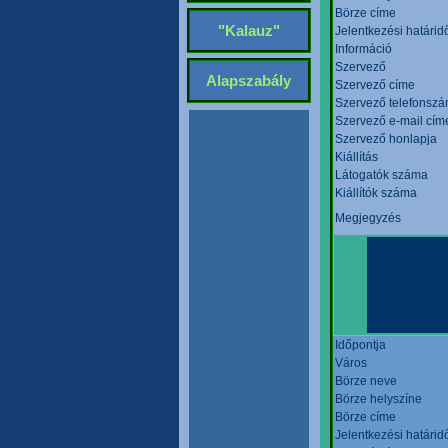
Börze címe
"Kalauz"
Jelentkezési határid
Információ
Szervező
Alapszabály
Szervező címe
Szervező telefonsz
Szervező e-mail cím
Szervező honlapja
Kiállítás
Látogatók száma
Kiállítók száma
Megjegyzés
Időpontja
Város
Börze neve
Börze helyszíne
Börze címe
Jelentkezési határid