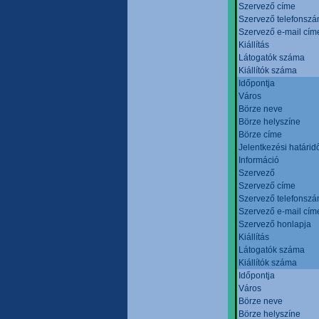
Szervező címe
Szervező telefonsz
Szervező e-mail cím
Kiállítás
Látogatók száma
Kiállítók száma
Időpontja
Város
Börze neve
Börze helyszíne
Börze címe
Jelentkezési határid
Információ
Szervező
Szervező címe
Szervező telefonsz
Szervező e-mail cím
Szervező honlapja
Kiállítás
Látogatók száma
Kiállítók száma
Időpontja
Város
Börze neve
Börze helyszíne