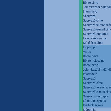
Börze címe
Jelentkezési határid
Információ
Szervező
Szervező címe
Szervező telefonsz
Szervező e-mail cím
Szervező honlapja
Látogatók száma
Kiállítók száma
Időpontja
Város
Börze neve
Börze helyszíne
Börze címe
Jelentkezési határid
Információ
Szervező
Szervező címe
Szervező telefonsz
Szervező e-mail cím
Szervező honlapja
Látogatók száma
Kiállítók száma
Időpontja