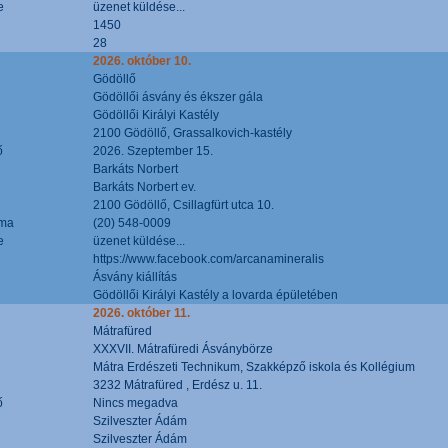
e
üzenet küldése...
1450
28
2026. október 10.
Gödöllő
Gödöllői ásvány és ékszer gála
Gödöllői Királyi Kastély
2100 Gödöllő, Grassalkovich-kastély
ő
2026. Szeptember 15.
Barkáts Norbert
Barkáts Norbert ev.
2100 Gödöllő, Csillagfürt utca 10.
áma
(20) 548-0009
e
üzenet küldése...
https://www.facebook.com/arcanamineralis
Ásvány kiállítás
Gödöllői Királyi Kastély a lovarda épületében
2026. október 11.
Mátrafüred
XXXVII. Mátrafüredi Ásványbörze
Mátra Erdészeti Technikum, Szakképző iskola és Kollégium
3232 Mátrafüred , Erdész u. 11.
ő
Nincs megadva
Szilveszter Ádám
Szilveszter Ádám