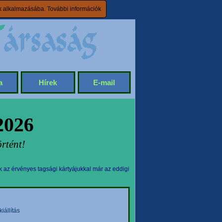
ik alkalmazásába.
További információk
a
Hírek
E-mail
2026
rtént!
k az érvényes tagsági kártyájukkal már az eddigi
állítás