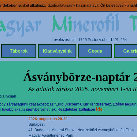
rdekében sütiket alkalmaz. Szolgáltatásaink használatával Ön beleegyezik a süt
Levelezési cím: 1725 Pesterzsébet 1, Pf.: 254
Táborok
Kiadványaink
Geoda
Galéri
Ásványbörze-naptár 
Az adatok zárása 2025. novemberi 1-én tö
gjainknak
gy Társaságunk csatlakozott az "Euro Discount Club" rendszerhez. Ezáltal tagjain
ide
továbbiakat is igénybe vehetnek. Részletekért kattintson
!
2026. augusztus 28-30.
Budapest
41. Budapest Mineral Show - Nemzetközi Ásványbörze és Ékszerki
Magyar Vasúttörténeti Park