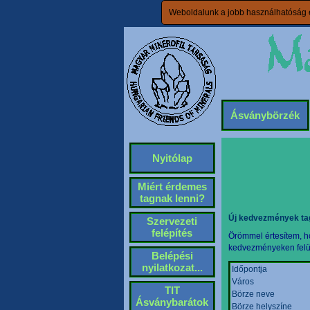
Weboldalunk a jobb használhatóság é
Ásványbörzék
Nyitólap
Miért érdemes
tagnak lenni?
Új kedvezmények ta
Szervezeti
felépítés
Örömmel értesítem, ho
kedvezményeken felül 
Belépési
nyilatkozat...
Időpontja
Város
TIT
Börze neve
Ásványbarátok
Börze helyszíne