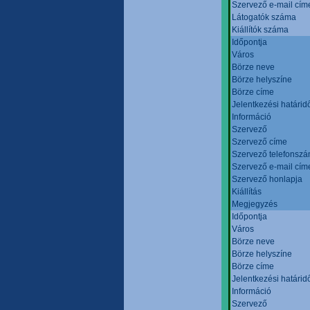
Szervező e-mail cím
Látogatók száma
Kiállítók száma
Időpontja
Város
Börze neve
Börze helyszíne
Börze címe
Jelentkezési határid
Információ
Szervező
Szervező címe
Szervező telefonsz
Szervező e-mail cím
Szervező honlapja
Kiállítás
Megjegyzés
Időpontja
Város
Börze neve
Börze helyszíne
Börze címe
Jelentkezési határid
Információ
Szervező