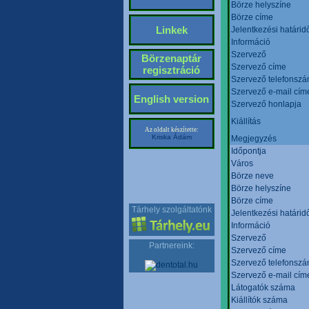
Börze helyszíne
Börze címe
Linkek
Jelentkezési határid
Információ
Szervező
Börzenaptár
Szervező címe
regisztráció
Szervező telefonsz
Szervező e-mail cím
English version
Szervező honlapja
Kiállítás
Az oldalt készítette:
Kriska Ádám
Megjegyzés
Időpontja
Város
Börze neve
Börze helyszíne
Börze címe
Tárhely szolgáltatónk
Jelentkezési határid
Információ
Szervező
Partnereink:
Szervező címe
Szervező telefonsz
Szervező e-mail cím
Látogatók száma
Kiállítók száma