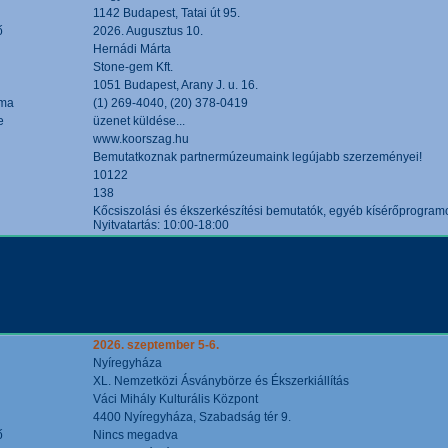
1142 Budapest, Tatai út 95.
ő
2026. Augusztus 10.
Hernádi Márta
Stone-gem Kft.
1051 Budapest, Arany J. u. 16.
áma
(1) 269-4040, (20) 378-0419
e
üzenet küldése...
www.koorszag.hu
Bemutatkoznak partnermúzeumaink legújabb szerzeményei!
10122
138
Kőcsiszolási és ékszerkészítési bemutatók, egyéb kísérőprogramo
Nyitvatartás: 10:00-18:00
2026. szeptember 5-6.
Nyíregyháza
XL. Nemzetközi Ásványbörze és Ékszerkiállítás
Váci Mihály Kulturális Központ
4400 Nyíregyháza, Szabadság tér 9.
ő
Nincs megadva