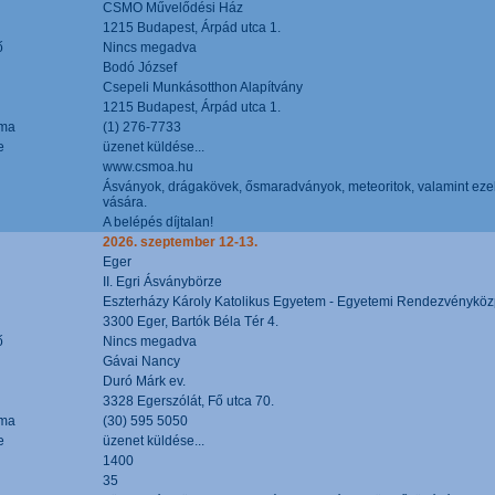
CSMO Művelődési Ház
1215 Budapest, Árpád utca 1.
ő
Nincs megadva
Bodó József
Csepeli Munkásotthon Alapítvány
1215 Budapest, Árpád utca 1.
áma
(1) 276-7733
e
üzenet küldése...
www.csmoa.hu
Ásványok, drágakövek, ősmaradványok, meteoritok, valamint ezekbő
vására.
A belépés díjtalan!
2026. szeptember 12-13.
Eger
II. Egri Ásványbörze
Eszterházy Károly Katolikus Egyetem - Egyetemi Rendezvényköz
3300 Eger, Bartók Béla Tér 4.
ő
Nincs megadva
Gávai Nancy
Duró Márk ev.
3328 Egerszólát, Fő utca 70.
áma
(30) 595 5050
e
üzenet küldése...
1400
35