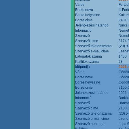
Város
Fertőd
Börze neve
II. Fe
Börze helyszíne
Kultur
Börze címe
9431 F
Jelentkezési határidő
Nincs
Információ
Német
Szervező
Német
Szervező címe
8174 B
Szervező telefonszáma
(20) 9
Szervező e-mail címe
üzenet
Látogatók száma
1450
Kiállítók száma
28
Időpontja
2026. 
Város
Gödöl
Börze neve
Gödöll
Börze helyszíne
Gödöll
Börze címe
2100 G
Jelentkezési határidő
2026. 
Információ
Barkát
Szervező
Barkát
Szervező címe
2100 G
Szervező telefonszáma
(20) 5
Szervező e-mail címe
üzenet
Szervező honlapja
https:
Kiállítás
Ásvány