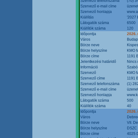
Szervező telefonszáma
(70) 3
Szervező e-mail címe
üzenet
Szervező honlapja
www.a
Kiállítás
'2027 
Látogatók száma
6500
Kiállítók száma
120
Időpontja
2026.
Város
Budap
Börze neve
Kispes
Börze helyszíne
KMO M
Börze címe
1191 B
Jelentkezési határidő
Nincs
Információ
Szabó
Szervező
KMO M
Szervező címe
1191 B
Szervező telefonszáma
(1) 28
Szervező e-mail címe
üzenet
Szervező honlapja
www.k
Látogatók száma
500
Kiállítók száma
40
Időpontja
2026.
Város
Debre
Börze neve
VII. D
Börze helyszíne
DSZC M
Börze címe
4025 D