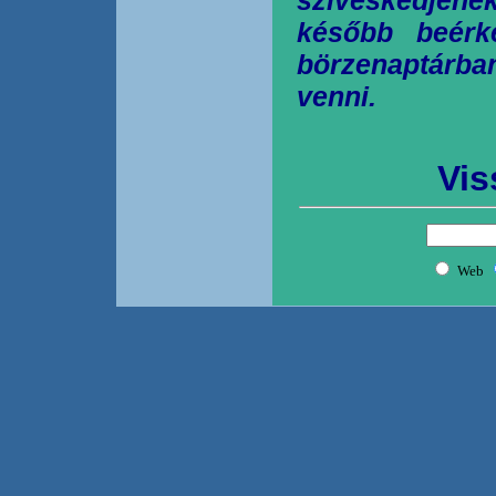
később beérk
börzenaptárb
venni.
Vis