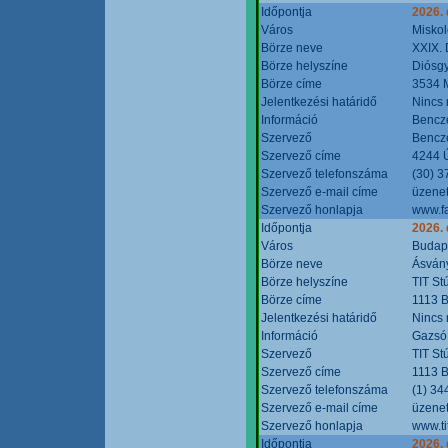
Időpontja
2026.
Város
Miskol
Börze neve
XXIX. 
Börze helyszíne
Diósg
Börze címe
3534 M
Jelentkezési határidő
Nincs
Információ
Bencze
Szervező
Bencze
Szervező címe
4244 Ú
Szervező telefonszáma
(30) 3
Szervező e-mail címe
üzenet
Szervező honlapja
www.f
Időpontja
2026.
Város
Budap
Börze neve
Ásvány
Börze helyszíne
TIT St
Börze címe
1113 B
Jelentkezési határidő
Nincs
Információ
Gazsó 
Szervező
TIT St
Szervező címe
1113 B
Szervező telefonszáma
(1) 34
Szervező e-mail címe
üzenet
Szervező honlapja
www.ti
Időpontja
2026.