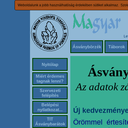
Weboldalunk a jobb használhatóság érdekében sütiket alkalmaz. Szolg
Le
Ásványbörzék
Táborok
Nyitólap
Ásvány
Miért érdemes
tagnak lenni?
Az adatok z
Szervezeti
felépítés
Belépési
Új kedvezménye
nyilatkozat...
TIT
Örömmel értesít
Ásványbarátok