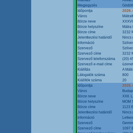
Megjegyzés
Gödöll
Időpontja
2026. 
Város
Mátraf
Börze neve
XXXVII
Börze helyszíne
Mátra 
Börze címe
3232 M
Jelentkezési határidő
Nincs
Információ
Szilve
Szervező
Szilve
Szervező címe
3232 M
Szervező telefonszáma
(20) 4
Szervező e-mail címe
üzenet
Kiállítás
A Mátr
Látogatók száma
800
Kiállítók száma
20
Időpontja
2026. 
Város
Budap
Börze neve
XXII. 
Börze helyszíne
MOM S
Börze címe
1123 B
Jelentkezési határidő
Nincs
Információ
Lelkes
Szervező
Gemmi
Szervező címe
1097 B