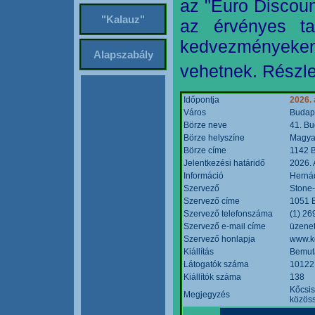
az "Euro Discoun
"Kalauz"
az érvényes ta
kedvezményeke
Alapszabály
vehetnek. Részle
Időpontja
2026. 
Város
Budap
Börze neve
41. Bu
Börze helyszíne
Magyar
Börze címe
1142 B
Jelentkezési határidő
2026. 
Információ
Hernád
Szervező
Stone-
Szervező címe
1051 B
Szervező telefonszáma
(1) 26
Szervező e-mail címe
üzenet
Szervező honlapja
www.k
Kiállítás
Bemut
Látogatók száma
10122
Kiállítók száma
138
Kőcsis
Megjegyzés
közöss