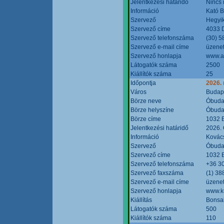
Jelentkezési határidő
Nincs
Információ
Kató 
Szervező
Hegyik
Szervező címe
4033 D
Szervező telefonszáma
(30) 5
Szervező e-mail címe
üzenet
Szervező honlapja
www.a
Látogatók száma
2500
Kiállítók száma
25
Időpontja
2026.
Város
Budap
Börze neve
Óbudai
Börze helyszíne
Óbudai
Börze címe
1032 B
Jelentkezési határidő
2026. 
Információ
Kovács
Szervező
Óbudai
Szervező címe
1032 B
Szervező telefonszáma
+36 3
Szervező faxszáma
(1) 38
Szervező e-mail címe
üzenet
Szervező honlapja
www.ku
Kiállítás
Bonsai
Látogatók száma
500
Kiállítók száma
110