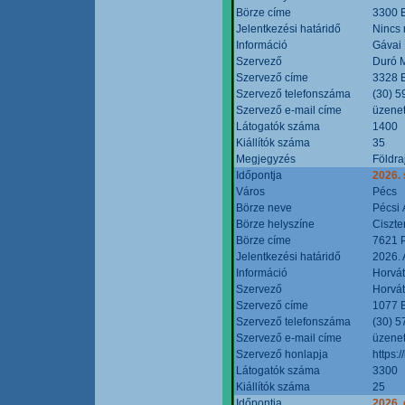
Börze címe
3300 E
Jelentkezési határidő
Nincs
Információ
Gávai
Szervező
Duró M
Szervező címe
3328 E
Szervező telefonszáma
(30) 5
Szervező e-mail címe
üzenet
Látogatók száma
1400
Kiállítók száma
35
Megjegyzés
Földra
Időpontja
2026.
Város
Pécs
Börze neve
Pécsi 
Börze helyszíne
Ciszt
Börze címe
7621 P
Jelentkezési határidő
2026. 
Információ
Horvát
Szervező
Horvát
Szervező címe
1077 B
Szervező telefonszáma
(30) 5
Szervező e-mail címe
üzenet
Szervező honlapja
https:/
Látogatók száma
3300
Kiállítók száma
25
Időpontja
2026. 