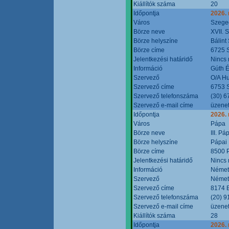
Kiállítók száma
20
Időpontja
2026.
Város
Szege
Börze neve
XVII. 
Börze helyszíne
Bálint
Börze címe
6725 S
Jelentkezési határidő
Nincs
Információ
Gúth 
Szervező
O/A Hu
Szervező címe
6753 S
Szervező telefonszáma
(30) 6
Szervező e-mail címe
üzenet
Időpontja
2026.
Város
Pápa
Börze neve
III. P
Börze helyszíne
Pápai 
Börze címe
8500 P
Jelentkezési határidő
Nincs
Információ
Német
Szervező
Német
Szervező címe
8174 B
Szervező telefonszáma
(20) 9
Szervező e-mail címe
üzenet
Kiállítók száma
28
Időpontja
2026.