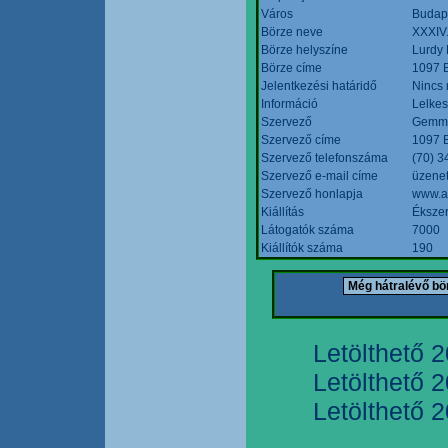
Város
Budap
Börze neve
XXXIV.
Börze helyszíne
Lurdy
Börze címe
1097 B
Jelentkezési határidő
Nincs
Információ
Lelkes
Szervező
Gemmi
Szervező címe
1097 B
Szervező telefonszáma
(70) 3
Szervező e-mail címe
üzenet
Szervező honlapja
www.a
Kiállítás
Ékszer
Látogatók száma
7000
Kiállítók száma
190
Letölthető 
Letölthető 
Letölthető 