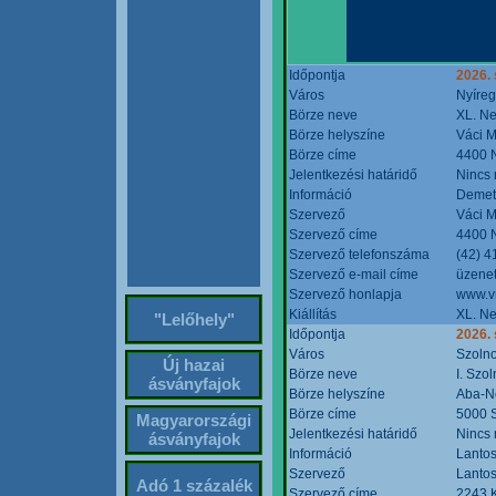
Időpontja
2026. 
Város
Nyíre
Börze neve
XL. Ne
Börze helyszíne
Váci M
Börze címe
4400 N
Jelentkezési határidő
Nincs
Információ
Demete
Szervező
Váci M
Szervező címe
4400 N
Szervező telefonszáma
(42) 4
Szervező e-mail címe
üzenet
Szervező honlapja
www.v
Kiállítás
XL. Ne
"Lelőhely"
Időpontja
2026.
Város
Szoln
Új hazai
Börze neve
I. Szo
ásványfajok
Börze helyszíne
Aba-N
Börze címe
5000 S
Magyarországi
Jelentkezési határidő
Nincs
ásványfajok
Információ
Lantos
Szervező
Lantos
Adó 1 százalék
Szervező címe
2243 K