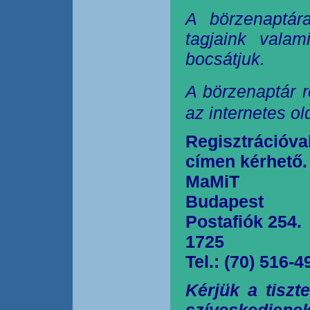
A börzenaptár
tagjaink valam
bocsátjuk.
A börzenaptár r
az internetes o
Regisztrációva
címen kérhető.
MaMiT
Budapest
Postafiók 254.
1725
Tel.: (70) 516-4
Kérjük a tiszt
szíveskedjen