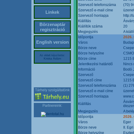
Szervező telefonszáma
(70) 9
Szervező e-mail címe
üzenet
Linkek
Szervező honlapja
http:/
Kiállítás
Ásván
Börzenaptár
Kiállítók száma
20
regisztráció
Megjegyzés
A kiál
Időpontja
2026.
English version
Város
Budap
Börze neve
Csepel
Börze helyszíne
CSMO 
Az oldalt készítette:
Börze címe
1215 B
Kriska Ádám
Jelentkezési határidő
Nincs
Információ
Bodó 
Szervező
Csepel
Szervező címe
1215 B
Szervező telefonszáma
(1) 27
Tárhely szolgáltatónk
Szervező e-mail címe
üzenet
Szervező honlapja
www.c
Ásvány
Kiállítás
Partnereink:
ékszer
Megjegyzés
A belé
Időpontja
2026.
Város
Eger
Börze neve
II. Eg
Börze helyszíne
Eszter