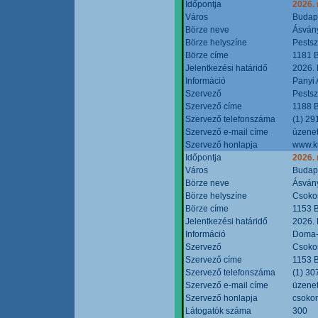
Időpontja
2026.
Város
Budap
Börze neve
Ásvány
Börze helyszíne
Pestsz
Börze címe
1181 B
Jelentkezési határidő
2026.
Információ
Panyi 
Szervező
Pestsz
Szervező címe
1188 B
Szervező telefonszáma
(1) 29
Szervező e-mail címe
üzenet
Szervező honlapja
www.k
Időpontja
2026.
Város
Budap
Börze neve
Ásvány
Börze helyszíne
Csokon
Börze címe
1153 B
Jelentkezési határidő
2026.
Információ
Doma-S
Szervező
Csokon
Szervező címe
1153 B
Szervező telefonszáma
(1) 30
Szervező e-mail címe
üzenet
Szervező honlapja
csoko
Látogatók száma
300