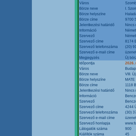
Város
Szomb
Börze neve
I. Szo
Börze helyszíne
Halad
Börze címe
9700 S
Jelentkezési határidő
Nincs
Információ
Német
Szervező
Német
Szervező címe
8174 B
Szervező telefonszáma
(20) 9
Szervező e-mail címe
üzenet
Megjegyzés
Új bör
Időpontja
2026.
Város
Budap
Börze neve
VIII. 
Börze helyszíne
MATE 
Börze címe
1118 B
Jelentkezési határidő
Nincs
Információ
Bencze
Szervező
Bencze
Szervező címe
4244 Ú
Szervező telefonszáma
(30) 3
Szervező e-mail címe
üzenet
Szervező honlapja
www.f
Látogatók száma
900
Kiállítók száma
45