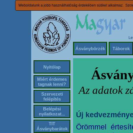
Weboldalunk a jobb használhatóság érdekében sütiket alkalmaz. Szolg
Le
Ásványbörzék
Táborok
Nyitólap
Ásvány
Miért érdemes
tagnak lenni?
Az adatok z
Szervezeti
felépítés
Belépési
Új kedvezménye
nyilatkozat...
TIT
Örömmel értesít
Ásványbarátok