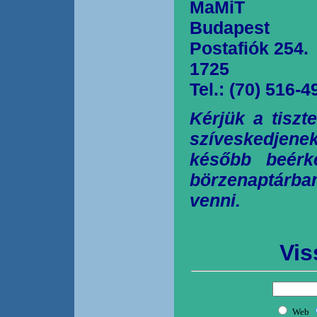
MaMiT
Budapest
Postafiók 254.
1725
Tel.: (70) 516-4
Kérjük a tiszt
szíveskedjen
később beérk
börzenaptárb
venni.
Vis