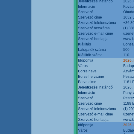
Jelentkezési határidő
2026. 
Információ
Kovács
Szervező
Óbudai
Szervező címe
1032 B
Szervező telefonszáma
+36 3
Szervező faxszáma
(1) 38
Szervező e-mail címe
üzenet
Szervező honlapja
www.ku
Kiállítás
Bonsai
Látogatók száma
500
Kiállítók száma
110
Időpontja
2026.
Város
Budap
Börze neve
Ásvány
Börze helyszíne
Pestsz
Börze címe
1181 B
Jelentkezési határidő
2026.
Információ
Panyi 
Szervező
Pestsz
Szervező címe
1188 B
Szervező telefonszáma
(1) 29
Szervező e-mail címe
üzenet
Szervező honlapja
www.k
Időpontja
2026.
Város
Budap