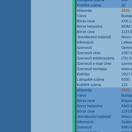
Kiállítók száma
20
Időpontja
2026. 
Város
Budap
Börze neve
XXII. 
Börze helyszíne
MOM S
Börze címe
1123 B
Jelentkezési határidő
Nincs
Információ
Lelkes
Szervező
Gemmi
Szervező címe
1097 B
Szervező telefonszáma
(70) 3
Szervező e-mail címe
üzenet
Szervező honlapja
www.a
Kiállítás
'2027 
Látogatók száma
6500
Kiállítók száma
120
Időpontja
2026.
Város
Budap
Börze neve
Kispes
Börze helyszíne
KMO M
Börze címe
1191 B
Jelentkezési határidő
Nincs
Információ
Szabó
Szervező
KMO M