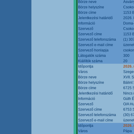
Börze neve
Ásvány
Börze helyszíne
Csokon
Börze címe
1153 B
Jelentkezési határidő
2026.
Információ
Doma-S
Szervező
Csokon
Szervező címe
1153 B
Szervező telefonszáma
(1) 30
Szervező e-mail címe
üzenet
Szervező honlapja
csoko
Látogatók száma
300
Kiállítók száma
20
Időpontja
2026.
Város
Szege
Börze neve
XVII. 
Börze helyszíne
Bálint
Börze címe
6725 S
Jelentkezési határidő
Nincs
Információ
Gúth 
Szervező
O/A Hu
Szervező címe
6753 S
Szervező telefonszáma
(30) 6
Szervező e-mail címe
üzenet
Időpontja
2026.
Város
Pápa