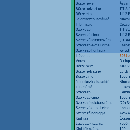
Börze neve
Ásvány
Börze helyszíne
TIT St
Börze címe
1113 B
Jelentkezési határidő
Nincs
Információ
Gazsó 
Szervező
TIT St
Szervező címe
1113 B
Szervező telefonszáma
(1) 34
Szervező e-mail címe
üzenet
Szervező honlapja
www.ti
Időpontja
2026.
Város
Budap
Börze neve
XXXIV.
Börze helyszíne
Lurdy
Börze címe
1097 B
Jelentkezési határidő
Nincs
Információ
Lelkes
Szervező
Gemmi
Szervező címe
1097 B
Szervező telefonszáma
(70) 3
Szervező e-mail címe
üzenet
Szervező honlapja
www.a
Kiállítás
Ékszer
Látogatók száma
7000
Kiállítók száma
190