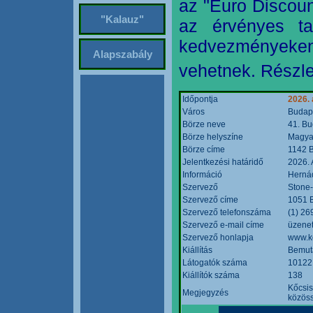
az "Euro Discoun
"Kalauz"
az érvényes ta
kedvezményeke
Alapszabály
vehetnek. Részle
Időpontja
2026. 
Város
Budap
Börze neve
41. Bu
Börze helyszíne
Magyar
Börze címe
1142 B
Jelentkezési határidő
2026. 
Információ
Hernád
Szervező
Stone-
Szervező címe
1051 B
Szervező telefonszáma
(1) 26
Szervező e-mail címe
üzenet
Szervező honlapja
www.k
Kiállítás
Bemut
Látogatók száma
10122
Kiállítók száma
138
Kőcsis
Megjegyzés
közöss