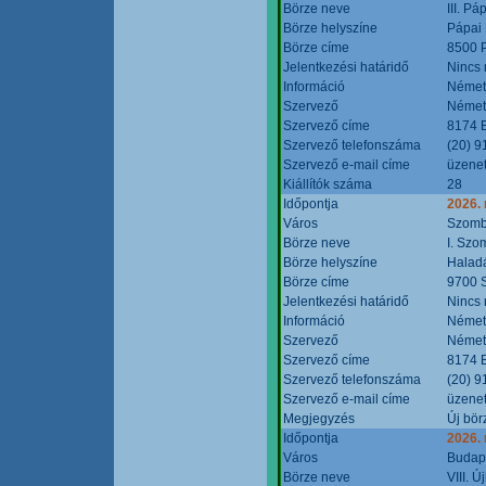
Börze neve
III. P
Börze helyszíne
Pápai 
Börze címe
8500 P
Jelentkezési határidő
Nincs
Információ
Német
Szervező
Német
Szervező címe
8174 B
Szervező telefonszáma
(20) 9
Szervező e-mail címe
üzenet
Kiállítók száma
28
Időpontja
2026.
Város
Szomb
Börze neve
I. Szo
Börze helyszíne
Halad
Börze címe
9700 S
Jelentkezési határidő
Nincs
Információ
Német
Szervező
Német
Szervező címe
8174 B
Szervező telefonszáma
(20) 9
Szervező e-mail címe
üzenet
Megjegyzés
Új bör
Időpontja
2026.
Város
Budap
Börze neve
VIII. 