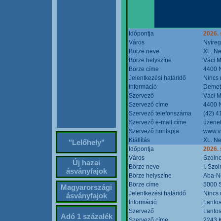
Időpontja
2026. 
Város
Nyíre
Börze neve
XL. Ne
Börze helyszíne
Váci M
Börze címe
4400 N
Jelentkezési határidő
Nincs
Információ
Demete
Szervező
Váci M
Szervező címe
4400 N
Szervező telefonszáma
(42) 4
Szervező e-mail címe
üzenet
Szervező honlapja
www.v
Kiállítás
XL. Ne
"Lelőhely"
Időpontja
2026.
Város
Szoln
Új hazai
Börze neve
I. Szo
ásványfajok
Börze helyszíne
Aba-N
Börze címe
5000 S
Magyarországi
Jelentkezési határidő
Nincs
ásványfajok
Információ
Lantos
Szervező
Lantos
Adó 1 százalék
Szervező címe
2243 K