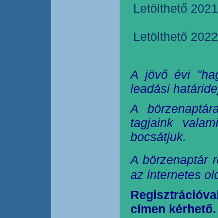
Letölthető 2021
Letölthető 2022
A jövő évi "ha
leadási határide
A börzenaptár
tagjaink valam
bocsátjuk.
A börzenaptár r
az internetes o
Regisztrációva
címen kérhető.