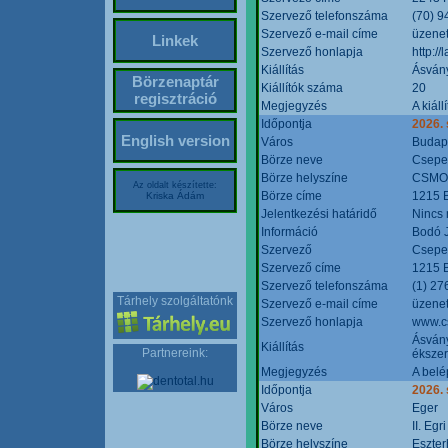
Szervező telefonszáma
(70) 9
Szervező e-mail címe
üzenet
Linkek
Szervező honlapja
http:/
Kiállítás
Ásván
Börzenaptár
Kiállítók száma
20
regisztráció
Megjegyzés
A kiál
Időpontja
2026.
English version
Város
Budap
Börze neve
Csepel
Börze helyszíne
CSMO 
Az oldalt készítette:
Börze címe
1215 B
Kriska Ádám
Jelentkezési határidő
Nincs
Információ
Bodó 
Szervező
Csepel
Szervező címe
1215 B
Szervező telefonszáma
(1) 27
Tárhely szolgáltatónk
Szervező e-mail címe
üzenet
Szervező honlapja
www.c
Ásvány
Kiállítás
Partnereink:
ékszer
Megjegyzés
A belé
Időpontja
2026.
Város
Eger
Börze neve
II. Eg
Börze helyszíne
Eszter