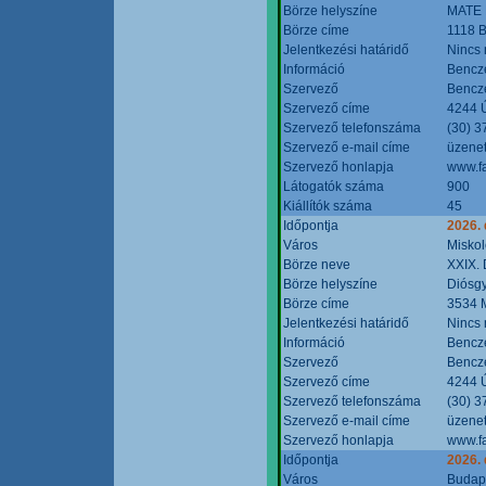
Börze helyszíne
MATE 
Börze címe
1118 B
Jelentkezési határidő
Nincs
Információ
Bencze
Szervező
Bencze
Szervező címe
4244 Ú
Szervező telefonszáma
(30) 3
Szervező e-mail címe
üzenet
Szervező honlapja
www.f
Látogatók száma
900
Kiállítók száma
45
Időpontja
2026.
Város
Miskol
Börze neve
XXIX. 
Börze helyszíne
Diósg
Börze címe
3534 M
Jelentkezési határidő
Nincs
Információ
Bencze
Szervező
Bencze
Szervező címe
4244 Ú
Szervező telefonszáma
(30) 3
Szervező e-mail címe
üzenet
Szervező honlapja
www.f
Időpontja
2026.
Város
Budap