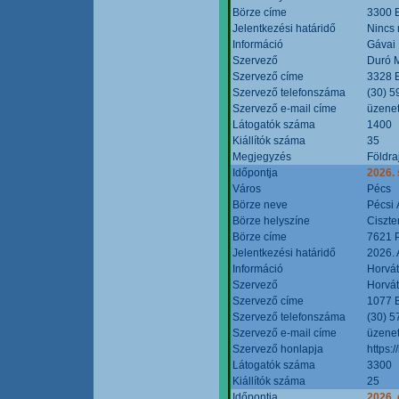
Börze címe
3300 E
Jelentkezési határidő
Nincs
Információ
Gávai
Szervező
Duró M
Szervező címe
3328 E
Szervező telefonszáma
(30) 5
Szervező e-mail címe
üzenet
Látogatók száma
1400
Kiállítók száma
35
Megjegyzés
Földra
Időpontja
2026.
Város
Pécs
Börze neve
Pécsi 
Börze helyszíne
Ciszt
Börze címe
7621 P
Jelentkezési határidő
2026. 
Információ
Horvát
Szervező
Horvát
Szervező címe
1077 B
Szervező telefonszáma
(30) 5
Szervező e-mail címe
üzenet
Szervező honlapja
https:/
Látogatók száma
3300
Kiállítók száma
25
Időpontja
2026. 