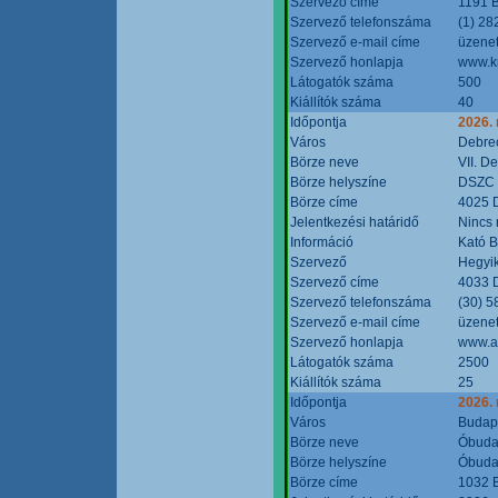
Szervező címe
1191 B
Szervező telefonszáma
(1) 28
Szervező e-mail címe
üzenet
Szervező honlapja
www.k
Látogatók száma
500
Kiállítók száma
40
Időpontja
2026.
Város
Debre
Börze neve
VII. D
Börze helyszíne
DSZC M
Börze címe
4025 D
Jelentkezési határidő
Nincs
Információ
Kató 
Szervező
Hegyik
Szervező címe
4033 D
Szervező telefonszáma
(30) 5
Szervező e-mail címe
üzenet
Szervező honlapja
www.a
Látogatók száma
2500
Kiállítók száma
25
Időpontja
2026.
Város
Budap
Börze neve
Óbudai
Börze helyszíne
Óbudai
Börze címe
1032 B