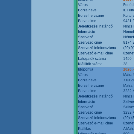
Város
Fertőd
Börze neve
II. Fe
Börze helyszíne
Kultur
Börze címe
9431 F
Jelentkezési határidő
Nincs
Információ
Német
Szervező
Német
Szervező címe
8174 B
Szervező telefonszáma
(20) 9
Szervező e-mail címe
üzenet
Látogatók száma
1450
Kiállítók száma
28
Időpontja
2026. 
Város
Mátraf
Börze neve
XXXVII
Börze helyszíne
Mátra 
Börze címe
3232 M
Jelentkezési határidő
Nincs
Információ
Szilve
Szervező
Szilve
Szervező címe
3232 M
Szervező telefonszáma
(20) 4
Szervező e-mail címe
üzenet
Kiállítás
A Mátr
Látogatók száma
800