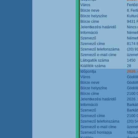
Város
Fertőd
Börze neve
II. Fe
Börze helyszíne
Kultur
Börze címe
9431 F
Jelentkezési határidő
Nincs
Információ
Német
Szervező
Német
Szervező címe
8174 B
Szervező telefonszáma
(20) 9
Szervező e-mail címe
üzenet
Látogatók száma
1450
Kiállítók száma
28
Időpontja
2026. 
Város
Gödöl
Börze neve
Gödöll
Börze helyszíne
Gödöll
Börze címe
2100 G
Jelentkezési határidő
2026. 
Információ
Barkát
Szervező
Barkát
Szervező címe
2100 G
Szervező telefonszáma
(20) 5
Szervező e-mail címe
üzenet
Szervező honlapja
https:
Kiállítás
Ásvány