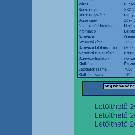
Város
Budap
Börze neve
XXXIV.
Börze helyszíne
Lurdy
Börze címe
1097 B
Jelentkezési határidő
Nincs
Információ
Lelkes
Szervező
Gemmi
Szervező címe
1097 B
Szervező telefonszáma
(70) 3
Szervező e-mail címe
üzenet
Szervező honlapja
www.a
Kiállítás
Ékszer
Látogatók száma
7000
Kiállítók száma
190
Letölthető 
Letölthető 
Letölthető 