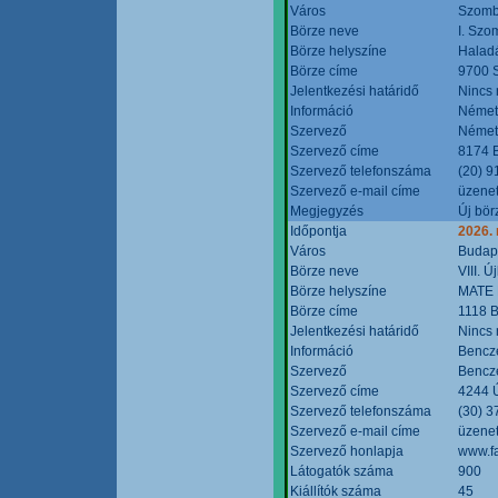
Város
Szomb
Börze neve
I. Szo
Börze helyszíne
Halad
Börze címe
9700 S
Jelentkezési határidő
Nincs
Információ
Német
Szervező
Német
Szervező címe
8174 B
Szervező telefonszáma
(20) 9
Szervező e-mail címe
üzenet
Megjegyzés
Új bör
Időpontja
2026.
Város
Budap
Börze neve
VIII. 
Börze helyszíne
MATE 
Börze címe
1118 B
Jelentkezési határidő
Nincs
Információ
Bencze
Szervező
Bencze
Szervező címe
4244 Ú
Szervező telefonszáma
(30) 3
Szervező e-mail címe
üzenet
Szervező honlapja
www.f
Látogatók száma
900
Kiállítók száma
45