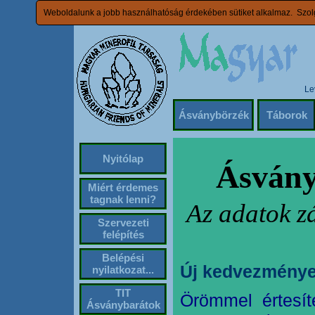
Weboldalunk a jobb használhatóság érdekében sütiket alkalmaz. Szolg
Le
Ásványbörzék
Táborok
Nyitólap
Ásvány
Miért érdemes
tagnak lenni?
Az adatok z
Szervezeti
felépítés
Belépési
Új kedvezménye
nyilatkozat...
TIT
Örömmel értesít
Ásványbarátok