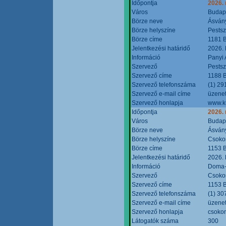
Időpontja
2026.
Város
Budap
Börze neve
Ásvány
Börze helyszíne
Pestsz
Börze címe
1181 B
Jelentkezési határidő
2026.
Információ
Panyi 
Szervező
Pestsz
Szervező címe
1188 B
Szervező telefonszáma
(1) 29
Szervező e-mail címe
üzenet
Szervező honlapja
www.k
Időpontja
2026.
Város
Budap
Börze neve
Ásvány
Börze helyszíne
Csokon
Börze címe
1153 B
Jelentkezési határidő
2026.
Információ
Doma-S
Szervező
Csokon
Szervező címe
1153 B
Szervező telefonszáma
(1) 30
Szervező e-mail címe
üzenet
Szervező honlapja
csoko
Látogatók száma
300