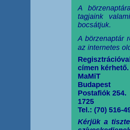
A börzenaptár
tagjaink valam
bocsátjuk.
A börzenaptár r
az internetes o
Regisztrációva
címen kérhető.
MaMiT
Budapest
Postafiók 254.
1725
Tel.: (70) 516-4
Kérjük a tiszt
szíveskedjen