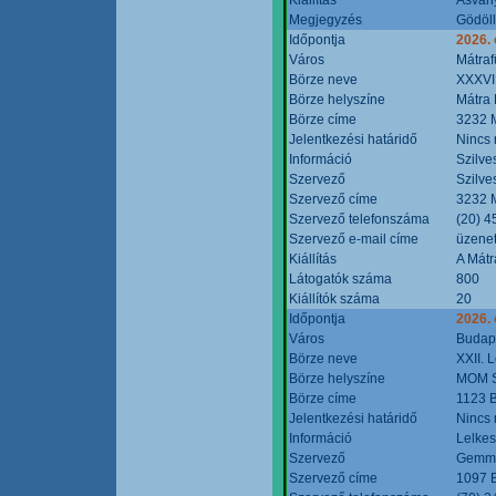
Megjegyzés
Gödöll
Időpontja
2026. 
Város
Mátraf
Börze neve
XXXVII
Börze helyszíne
Mátra 
Börze címe
3232 M
Jelentkezési határidő
Nincs
Információ
Szilve
Szervező
Szilve
Szervező címe
3232 M
Szervező telefonszáma
(20) 4
Szervező e-mail címe
üzenet
Kiállítás
A Mátr
Látogatók száma
800
Kiállítók száma
20
Időpontja
2026. 
Város
Budap
Börze neve
XXII. 
Börze helyszíne
MOM S
Börze címe
1123 B
Jelentkezési határidő
Nincs
Információ
Lelkes
Szervező
Gemmi
Szervező címe
1097 B