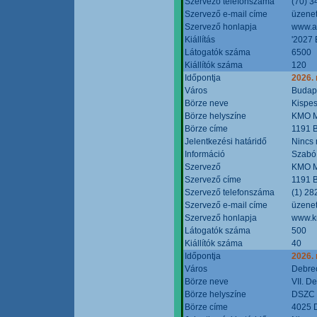
Szervező telefonszáma
(70) 3
Szervező e-mail címe
üzenet
Szervező honlapja
www.a
Kiállítás
'2027 
Látogatók száma
6500
Kiállítók száma
120
Időpontja
2026.
Város
Budap
Börze neve
Kispes
Börze helyszíne
KMO M
Börze címe
1191 B
Jelentkezési határidő
Nincs
Információ
Szabó
Szervező
KMO M
Szervező címe
1191 B
Szervező telefonszáma
(1) 28
Szervező e-mail címe
üzenet
Szervező honlapja
www.k
Látogatók száma
500
Kiállítók száma
40
Időpontja
2026.
Város
Debre
Börze neve
VII. D
Börze helyszíne
DSZC M
Börze címe
4025 D