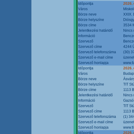
Időpontja
2026.
Város
Miskol
Börze neve
XXIX. 
Börze helyszíne
Diósg
Börze címe
3534 M
Jelentkezési határidő
Nincs
Információ
Bencze
Szervező
Bencze
Szervező címe
4244 Ú
Szervező telefonszáma
(30) 3
Szervező e-mail címe
üzenet
Szervező honlapja
www.f
Időpontja
2026.
Város
Budap
Börze neve
Ásvány
Börze helyszíne
TIT St
Börze címe
1113 B
Jelentkezési határidő
Nincs
Információ
Gazsó 
Szervező
TIT St
Szervező címe
1113 B
Szervező telefonszáma
(1) 34
Szervező e-mail címe
üzenet
Szervező honlapja
www.ti
Időpontja
2026.