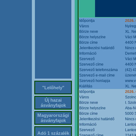
Időpontja
2026. 
Város
Nyíre
Börze neve
XL. Ne
Börze helyszíne
Váci M
Börze címe
4400 N
Jelentkezési határidő
Nincs
Információ
Demete
Szervező
Váci M
Szervező címe
4400 N
Szervező telefonszáma
(42) 4
Szervező e-mail címe
üzenet
Szervező honlapja
www.v
Kiállítás
XL. Ne
"Lelőhely"
Időpontja
2026.
Város
Szoln
Új hazai
Börze neve
I. Szo
ásványfajok
Börze helyszíne
Aba-N
Börze címe
5000 S
Magyarországi
Jelentkezési határidő
Nincs
ásványfajok
Információ
Lantos
Szervező
Lantos
Adó 1 százalék
Szervező címe
2243 K