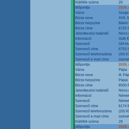
Kiállítók száma
20
Időpontja
2026.
Város
Szege
Börze neve
XVII. 
Börze helyszíne
Bálint
Börze címe
6725 S
Jelentkezési határidő
Nincs
Információ
Gúth 
Szervező
O/A Hu
Szervező címe
6753 S
Szervező telefonszáma
(30) 6
Szervező e-mail címe
üzenet
Időpontja
2026.
Város
Pápa
Börze neve
III. P
Börze helyszíne
Pápai 
Börze címe
8500 P
Jelentkezési határidő
Nincs
Információ
Német
Szervező
Német
Szervező címe
8174 B
Szervező telefonszáma
(20) 9
Szervező e-mail címe
üzenet
Kiállítók száma
28
Időpontja
2026.