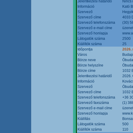
Jelentkezési határidő
Nincs
Információ
Kató 
Szervező
Hegyik
Szervező címe
4033 D
Szervező telefonszáma
(30) 5
Szervező e-mail címe
üzenet
Szervező honlapja
www.a
Látogatók száma
2500
Kiállítók száma
25
Időpontja
2026.
Város
Budap
Börze neve
Óbudai
Börze helyszíne
Óbudai
Börze címe
1032 B
Jelentkezési határidő
2026. 
Információ
Kovács
Szervező
Óbudai
Szervező címe
1032 B
Szervező telefonszáma
+36 3
Szervező faxszáma
(1) 38
Szervező e-mail címe
üzenet
Szervező honlapja
www.ku
Kiállítás
Bonsai
Látogatók száma
500
Kiállítók száma
110