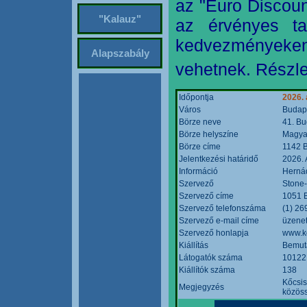
az "Euro Discoun
"Kalauz"
az érvényes ta
kedvezményeke
Alapszabály
vehetnek. Részle
Időpontja
2026. 
Város
Budap
Börze neve
41. Bu
Börze helyszíne
Magyar
Börze címe
1142 B
Jelentkezési határidő
2026. 
Információ
Hernád
Szervező
Stone-
Szervező címe
1051 B
Szervező telefonszáma
(1) 26
Szervező e-mail címe
üzenet
Szervező honlapja
www.k
Kiállítás
Bemut
Látogatók száma
10122
Kiállítók száma
138
Kőcsis
Megjegyzés
közöss