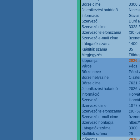
Börze címe
3300 E
Jelentkezési határidő
Nincs
Információ
Gávai
Szervező
Duró M
Szervező címe
3328 E
Szervező telefonszáma
(30) 5
Szervező e-mail címe
üzenet
Látogatók száma
1400
Kiállítók száma
35
Megjegyzés
Földra
Időpontja
2026.
Város
Pécs
Börze neve
Pécsi 
Börze helyszíne
Ciszt
Börze címe
7621 P
Jelentkezési határidő
2026. 
Információ
Horvát
Szervező
Horvát
Szervező címe
1077 B
Szervező telefonszáma
(30) 5
Szervező e-mail címe
üzenet
Szervező honlapja
https:/
Látogatók száma
3300
Kiállítók száma
25
Időpontja
2026. 