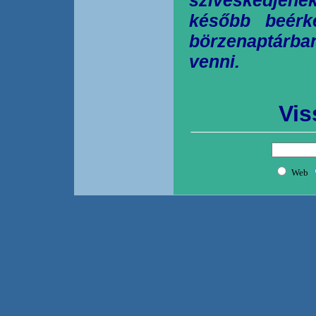
később beérk
börzenaptárb
venni.
Vis