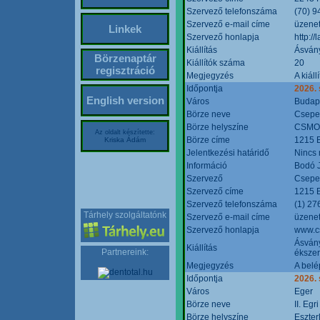
Szervező telefonszáma
(70) 9
Szervező e-mail címe
üzenet
Linkek
Szervező honlapja
http:/
Kiállítás
Ásván
Börzenaptár
Kiállítók száma
20
regisztráció
Megjegyzés
A kiál
Időpontja
2026.
English version
Város
Budap
Börze neve
Csepel
Börze helyszíne
CSMO 
Az oldalt készítette:
Börze címe
1215 B
Kriska Ádám
Jelentkezési határidő
Nincs
Információ
Bodó 
Szervező
Csepel
Szervező címe
1215 B
Szervező telefonszáma
(1) 27
Tárhely szolgáltatónk
Szervező e-mail címe
üzenet
Szervező honlapja
www.c
Ásvány
Kiállítás
Partnereink:
ékszer
Megjegyzés
A belé
Időpontja
2026.
Város
Eger
Börze neve
II. Eg
Börze helyszíne
Eszter