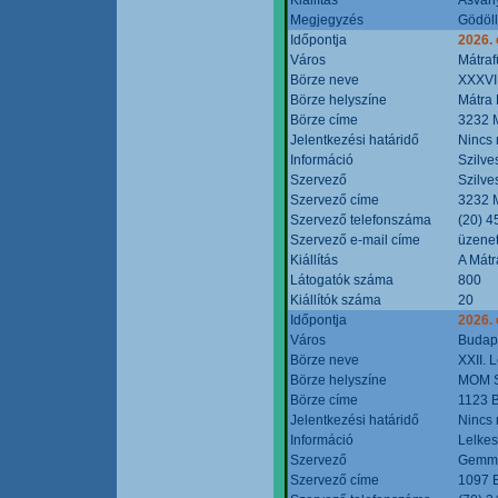
Megjegyzés
Gödöll
Időpontja
2026. 
Város
Mátraf
Börze neve
XXXVII
Börze helyszíne
Mátra 
Börze címe
3232 M
Jelentkezési határidő
Nincs
Információ
Szilve
Szervező
Szilve
Szervező címe
3232 M
Szervező telefonszáma
(20) 4
Szervező e-mail címe
üzenet
Kiállítás
A Mátr
Látogatók száma
800
Kiállítók száma
20
Időpontja
2026. 
Város
Budap
Börze neve
XXII. 
Börze helyszíne
MOM S
Börze címe
1123 B
Jelentkezési határidő
Nincs
Információ
Lelkes
Szervező
Gemmi
Szervező címe
1097 B