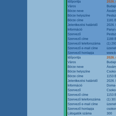
Időpontja
2026.
Város
Budap
Börze neve
Ásvány
Börze helyszíne
Pestsz
Börze címe
1181 B
Jelentkezési határidő
2026.
Információ
Panyi 
Szervező
Pestsz
Szervező címe
1188 B
Szervező telefonszáma
(1) 29
Szervező e-mail címe
üzenet
Szervező honlapja
www.k
Időpontja
2026.
Város
Budap
Börze neve
Ásvány
Börze helyszíne
Csokon
Börze címe
1153 B
Jelentkezési határidő
2026.
Információ
Doma-S
Szervező
Csokon
Szervező címe
1153 B
Szervező telefonszáma
(1) 30
Szervező e-mail címe
üzenet
Szervező honlapja
csoko
Látogatók száma
300