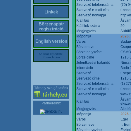
Szervező telefonszáma
(70) 9
Szervező e-mail címe
üzenet
Linkek
Szervező honlapja
http:/
Kiállítás
Ásván
Börzenaptár
Kiállítók száma
20
regisztráció
Megjegyzés
A kiál
Időpontja
2026.
English version
Város
Budap
Börze neve
Csepel
Börze helyszíne
CSMO 
Az oldalt készítette:
Börze címe
1215 B
Kriska Ádám
Jelentkezési határidő
Nincs
Információ
Bodó 
Szervező
Csepel
Szervező címe
1215 B
Szervező telefonszáma
(1) 27
Tárhely szolgáltatónk
Szervező e-mail címe
üzenet
Szervező honlapja
www.c
Ásvány
Kiállítás
Partnereink:
ékszer
Megjegyzés
A belé
Időpontja
2026.
Város
Eger
Börze neve
II. Eg
Börze helyszíne
Eszter