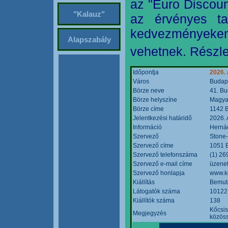
az "Euro Discoun
"Kalauz"
az érvényes ta
kedvezményeke
Alapszabály
vehetnek. Részle
Időpontja
2026. 
Város
Budap
Börze neve
41. Bu
Börze helyszíne
Magyar
Börze címe
1142 B
Jelentkezési határidő
2026. 
Információ
Hernád
Szervező
Stone-
Szervező címe
1051 B
Szervező telefonszáma
(1) 26
Szervező e-mail címe
üzenet
Szervező honlapja
www.k
Kiállítás
Bemut
Látogatók száma
10122
Kiállítók száma
138
Kőcsis
Megjegyzés
közöss