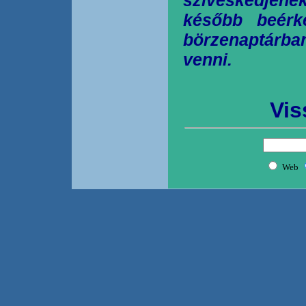
később beérk
börzenaptárb
venni.
Vis