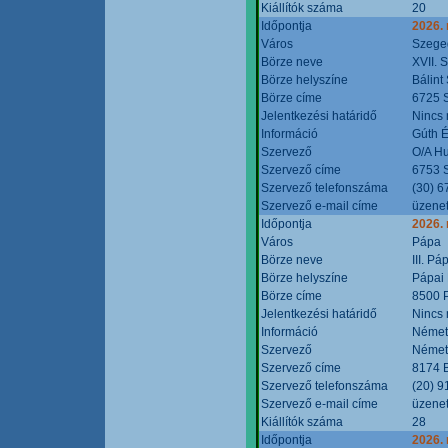
Kiállítók száma
20
Időpontja
2026.
Város
Szege
Börze neve
XVII. 
Börze helyszíne
Bálint
Börze címe
6725 S
Jelentkezési határidő
Nincs
Információ
Gúth 
Szervező
O/A Hu
Szervező címe
6753 S
Szervező telefonszáma
(30) 6
Szervező e-mail címe
üzenet
Időpontja
2026.
Város
Pápa
Börze neve
III. P
Börze helyszíne
Pápai 
Börze címe
8500 P
Jelentkezési határidő
Nincs
Információ
Német
Szervező
Német
Szervező címe
8174 B
Szervező telefonszáma
(20) 9
Szervező e-mail címe
üzenet
Kiállítók száma
28
Időpontja
2026.