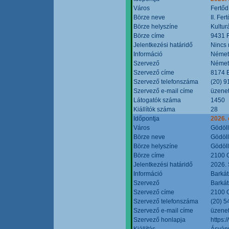
Város
Fertőd
Börze neve
II. Fe
Börze helyszíne
Kultur
Börze címe
9431 F
Jelentkezési határidő
Nincs
Információ
Német
Szervező
Német
Szervező címe
8174 B
Szervező telefonszáma
(20) 9
Szervező e-mail címe
üzenet
Látogatók száma
1450
Kiállítók száma
28
Időpontja
2026. 
Város
Gödöl
Börze neve
Gödöll
Börze helyszíne
Gödöll
Börze címe
2100 G
Jelentkezési határidő
2026. 
Információ
Barkát
Szervező
Barkát
Szervező címe
2100 G
Szervező telefonszáma
(20) 5
Szervező e-mail címe
üzenet
Szervező honlapja
https:
Kiállítás
Ásvány