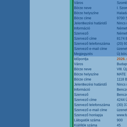
Város
Szomb
Börze neve
I. Szo
Börze helyszíne
Halad
Börze címe
9700 S
Jelentkezési határidő
Nincs
Információ
Német
Szervező
Német
Szervező címe
8174 B
Szervező telefonszáma
(20) 9
Szervező e-mail címe
üzenet
Megjegyzés
Új bör
Időpontja
2026.
Város
Budap
Börze neve
VIII. 
Börze helyszíne
MATE 
Börze címe
1118 B
Jelentkezési határidő
Nincs
Információ
Bencze
Szervező
Bencze
Szervező címe
4244 Ú
Szervező telefonszáma
(30) 3
Szervező e-mail címe
üzenet
Szervező honlapja
www.f
Látogatók száma
900
Kiállítók száma
45