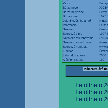
Város
Budap
Börze neve
XXXIV.
Börze helyszíne
Lurdy
Börze címe
1097 B
Jelentkezési határidő
Nincs
Információ
Lelkes
Szervező
Gemmi
Szervező címe
1097 B
Szervező telefonszáma
(70) 3
Szervező e-mail címe
üzenet
Szervező honlapja
www.a
Kiállítás
Ékszer
Látogatók száma
7000
Kiállítók száma
190
Letölthető 
Letölthető 
Letölthető 