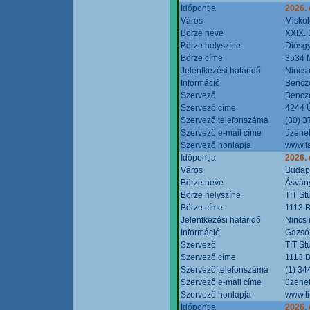
Időpontja
2026.
Város
Miskol
Börze neve
XXIX. 
Börze helyszíne
Diósg
Börze címe
3534 M
Jelentkezési határidő
Nincs
Információ
Bencze
Szervező
Bencze
Szervező címe
4244 Ú
Szervező telefonszáma
(30) 3
Szervező e-mail címe
üzenet
Szervező honlapja
www.f
Időpontja
2026.
Város
Budap
Börze neve
Ásvány
Börze helyszíne
TIT St
Börze címe
1113 B
Jelentkezési határidő
Nincs
Információ
Gazsó 
Szervező
TIT St
Szervező címe
1113 B
Szervező telefonszáma
(1) 34
Szervező e-mail címe
üzenet
Szervező honlapja
www.ti
Időpontja
2026.