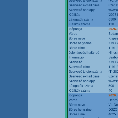
Szervező telefonszáma
(70) 3
Szervező e-mail címe
üzenet
Szervező honlapja
www.a
Kiállítás
'2027 
Látogatók száma
6500
Kiállítók száma
120
Időpontja
2026.
Város
Budap
Börze neve
Kispes
Börze helyszíne
KMO M
Börze címe
1191 B
Jelentkezési határidő
Nincs
Információ
Szabó
Szervező
KMO M
Szervező címe
1191 B
Szervező telefonszáma
(1) 28
Szervező e-mail címe
üzenet
Szervező honlapja
www.k
Látogatók száma
500
Kiállítók száma
40
Időpontja
2026.
Város
Debre
Börze neve
VII. D
Börze helyszíne
DSZC M
Börze címe
4025 D