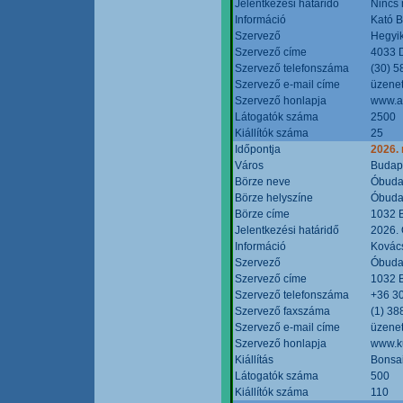
Jelentkezési határidő
Nincs
Információ
Kató 
Szervező
Hegyik
Szervező címe
4033 D
Szervező telefonszáma
(30) 5
Szervező e-mail címe
üzenet
Szervező honlapja
www.a
Látogatók száma
2500
Kiállítók száma
25
Időpontja
2026.
Város
Budap
Börze neve
Óbudai
Börze helyszíne
Óbudai
Börze címe
1032 B
Jelentkezési határidő
2026. 
Információ
Kovács
Szervező
Óbudai
Szervező címe
1032 B
Szervező telefonszáma
+36 3
Szervező faxszáma
(1) 38
Szervező e-mail címe
üzenet
Szervező honlapja
www.ku
Kiállítás
Bonsai
Látogatók száma
500
Kiállítók száma
110