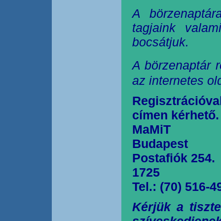
A börzenaptár
tagjaink valam
bocsátjuk.
A börzenaptár r
az internetes o
Regisztrációva
címen kérhető.
MaMiT
Budapest
Postafiók 254.
1725
Tel.: (70) 516-4
Kérjük a tiszt
szíveskedjen