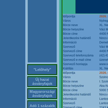
Időpontja
2026. 
Város
Nyíre
Börze neve
XL. Ne
Börze helyszíne
Váci M
Börze címe
4400 N
Jelentkezési határidő
Nincs
Információ
Demete
Szervező
Váci M
Szervező címe
4400 N
Szervező telefonszáma
(42) 4
Szervező e-mail címe
üzenet
Szervező honlapja
www.v
Kiállítás
XL. Ne
"Lelőhely"
Időpontja
2026.
Város
Szoln
Új hazai
Börze neve
I. Szo
ásványfajok
Börze helyszíne
Aba-N
Börze címe
5000 S
Magyarországi
Jelentkezési határidő
Nincs
ásványfajok
Információ
Lantos
Szervező
Lantos
Adó 1 százalék
Szervező címe
2243 K