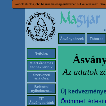
Weboldalunk a jobb használhatóság érdekében sütiket alkalmaz. Szolg
Le
Ásványbörzék
Táborok
Nyitólap
Ásvány
Miért érdemes
tagnak lenni?
Az adatok z
Szervezeti
felépítés
Belépési
Új kedvezménye
nyilatkozat...
TIT
Örömmel értesít
Ásványbarátok