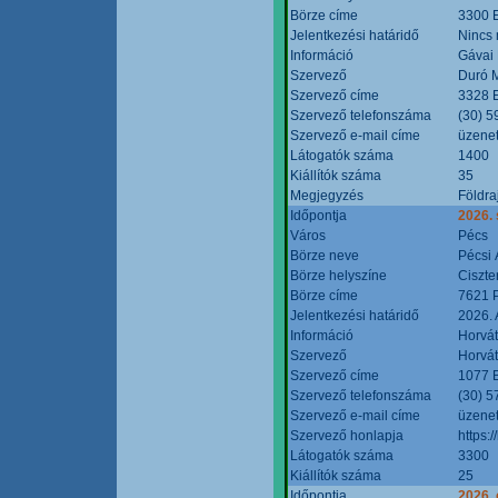
Börze címe
3300 E
Jelentkezési határidő
Nincs
Információ
Gávai
Szervező
Duró M
Szervező címe
3328 E
Szervező telefonszáma
(30) 5
Szervező e-mail címe
üzenet
Látogatók száma
1400
Kiállítók száma
35
Megjegyzés
Földra
Időpontja
2026.
Város
Pécs
Börze neve
Pécsi 
Börze helyszíne
Ciszt
Börze címe
7621 P
Jelentkezési határidő
2026. 
Információ
Horvát
Szervező
Horvát
Szervező címe
1077 B
Szervező telefonszáma
(30) 5
Szervező e-mail címe
üzenet
Szervező honlapja
https:/
Látogatók száma
3300
Kiállítók száma
25
Időpontja
2026. 