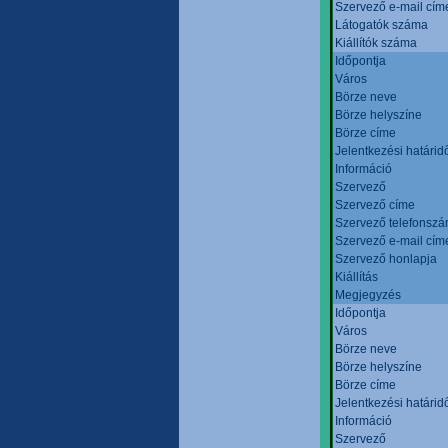
Szervező e-mail cím
Látogatók száma
Kiállítók száma
Időpontja
Város
Börze neve
Börze helyszíne
Börze címe
Jelentkezési határid
Információ
Szervező
Szervező címe
Szervező telefonsz
Szervező e-mail cím
Szervező honlapja
Kiállítás
Megjegyzés
Időpontja
Város
Börze neve
Börze helyszíne
Börze címe
Jelentkezési határid
Információ
Szervező