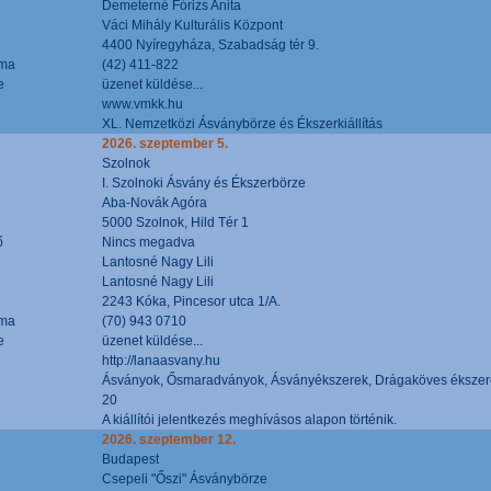
Demeterné Fórizs Anita
Váci Mihály Kulturális Központ
4400 Nyíregyháza, Szabadság tér 9.
áma
(42) 411-822
e
üzenet küldése...
www.vmkk.hu
XL. Nemzetközi Ásványbörze és Ékszerkiállítás
2026. szeptember 5.
Szolnok
I. Szolnoki Ásvány és Ékszerbörze
Aba-Novák Agóra
5000 Szolnok, Hild Tér 1
ő
Nincs megadva
Lantosné Nagy Lili
Lantosné Nagy Lili
2243 Kóka, Pincesor utca 1/A.
áma
(70) 943 0710
e
üzenet küldése...
http://lanaasvany.hu
Ásványok, Ősmaradványok, Ásványékszerek, Drágaköves ékszer
20
A kiállítói jelentkezés meghívásos alapon történik.
2026. szeptember 12.
Budapest
Csepeli "Őszi" Ásványbörze