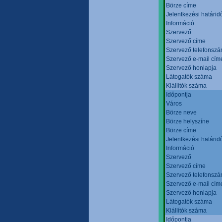
Börze címe
Jelentkezési határid
Információ
Szervező
Szervező címe
Szervező telefonsz
Szervező e-mail cím
Szervező honlapja
Látogatók száma
Kiállítók száma
Időpontja
Város
Börze neve
Börze helyszíne
Börze címe
Jelentkezési határid
Információ
Szervező
Szervező címe
Szervező telefonsz
Szervező e-mail cím
Szervező honlapja
Látogatók száma
Kiállítók száma
Időpontja