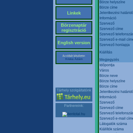
Börze helyszíne
Börze címe
Linkek
Jelentkezési határid
Információ
Szervező
Börzenaptár
Szervező címe
regisztráció
Szervező telefonsz
Szervező e-mail cím
English version
Szervező honlapja
Kiállítás
Az oldalt készítette:
Kriska Ádám
Megjegyzés
Időpontja
Város
Börze neve
Börze helyszíne
Börze címe
Tárhely szolgáltatónk
Jelentkezési határid
Információ
Szervező
Partnereink:
Szervező címe
Szervező telefonsz
Szervező e-mail cím
Látogatók száma
Kiállítók száma