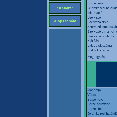
Börze címe
"Kalauz"
Jelentkezési határid
Információ
Szervező
Alapszabály
Szervező címe
Szervező telefonsz
Szervező e-mail cím
Szervező honlapja
Kiállítás
Látogatók száma
Kiállítók száma
Megjegyzés
Időpontja
Város
Börze neve
Börze helyszíne
Börze címe
Jelentkezési határid