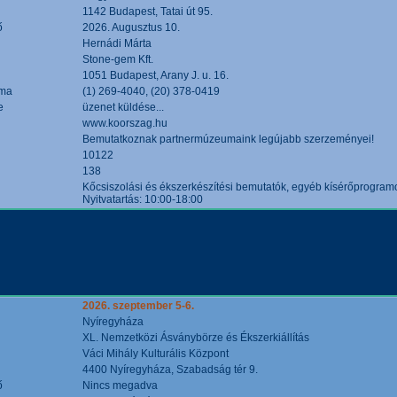
1142 Budapest, Tatai út 95.
ő
2026. Augusztus 10.
Hernádi Márta
Stone-gem Kft.
1051 Budapest, Arany J. u. 16.
áma
(1) 269-4040, (20) 378-0419
e
üzenet küldése...
www.koorszag.hu
Bemutatkoznak partnermúzeumaink legújabb szerzeményei!
10122
138
Kőcsiszolási és ékszerkészítési bemutatók, egyéb kísérőprogramo
Nyitvatartás: 10:00-18:00
2026. szeptember 5-6.
Nyíregyháza
XL. Nemzetközi Ásványbörze és Ékszerkiállítás
Váci Mihály Kulturális Központ
4400 Nyíregyháza, Szabadság tér 9.
ő
Nincs megadva