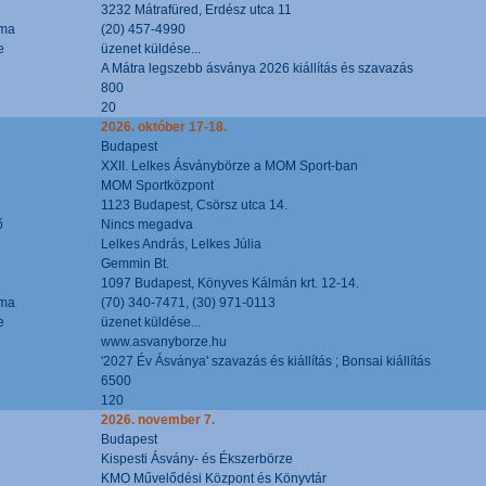
3232 Mátrafüred, Erdész utca 11
áma
(20) 457-4990
e
üzenet küldése...
A Mátra legszebb ásványa 2026 kiállítás és szavazás
800
20
2026. október 17-18.
Budapest
XXII. Lelkes Ásványbörze a MOM Sport-ban
MOM Sportközpont
1123 Budapest, Csörsz utca 14.
ő
Nincs megadva
Lelkes András, Lelkes Júlia
Gemmin Bt.
1097 Budapest, Könyves Kálmán krt. 12-14.
áma
(70) 340-7471, (30) 971-0113
e
üzenet küldése...
www.asvanyborze.hu
'2027 Év Ásványa' szavazás és kiállítás ; Bonsai kiállítás
6500
120
2026. november 7.
Budapest
Kispesti Ásvány- és Ékszerbörze
KMO Művelődési Központ és Könyvtár