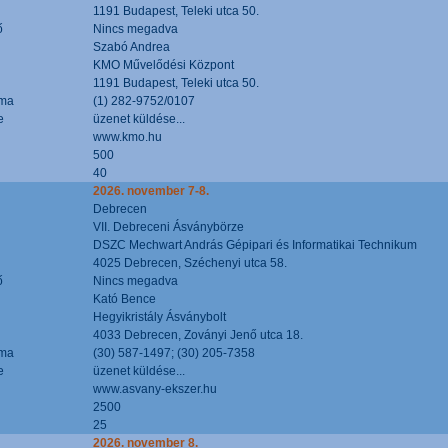
1191 Budapest, Teleki utca 50.
ő
Nincs megadva
Szabó Andrea
KMO Művelődési Központ
1191 Budapest, Teleki utca 50.
áma
(1) 282-9752/0107
e
üzenet küldése...
www.kmo.hu
500
40
2026. november 7-8.
Debrecen
VII. Debreceni Ásványbörze
DSZC Mechwart András Gépipari és Informatikai Technikum
4025 Debrecen, Széchenyi utca 58.
ő
Nincs megadva
Kató Bence
Hegyikristály Ásványbolt
4033 Debrecen, Zoványi Jenő utca 18.
áma
(30) 587-1497; (30) 205-7358
e
üzenet küldése...
www.asvany-ekszer.hu
2500
25
2026. november 8.