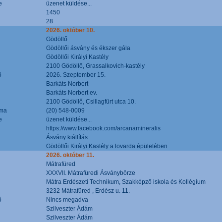
e
üzenet küldése...
1450
28
2026. október 10.
Gödöllő
Gödöllői ásvány és ékszer gála
Gödöllői Királyi Kastély
2100 Gödöllő, Grassalkovich-kastély
ő
2026. Szeptember 15.
Barkáts Norbert
Barkáts Norbert ev.
2100 Gödöllő, Csillagfürt utca 10.
áma
(20) 548-0009
e
üzenet küldése...
https://www.facebook.com/arcanamineralis
Ásvány kiállítás
Gödöllői Királyi Kastély a lovarda épületében
2026. október 11.
Mátrafüred
XXXVII. Mátrafüredi Ásványbörze
Mátra Erdészeti Technikum, Szakképző iskola és Kollégium
3232 Mátrafüred , Erdész u. 11.
ő
Nincs megadva
Szilveszter Ádám
Szilveszter Ádám