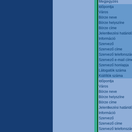
Megjegyzés
Időpontja
Város
Börze neve
Börze helyszíne
Börze címe
Jelentkezési határid
Információ
Szervező
Szervező címe
Szervező telefonsz
Szervező e-mail cím
Szervező honlapja
Látogatók száma
Kiállítók száma
Időpontja
Város
Börze neve
Börze helyszíne
Börze címe
Jelentkezési határid
Információ
Szervező
Szervező címe
Szervező telefonsz