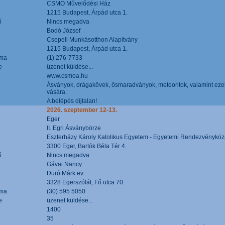
CSMO Művelődési Ház
1215 Budapest, Árpád utca 1.
ő
Nincs megadva
Bodó József
Csepeli Munkásotthon Alapítvány
1215 Budapest, Árpád utca 1.
áma
(1) 276-7733
e
üzenet küldése...
www.csmoa.hu
Ásványok, drágakövek, ősmaradványok, meteoritok, valamint ezekbő
vására.
A belépés díjtalan!
2026. szeptember 12-13.
Eger
II. Egri Ásványbörze
Eszterházy Károly Katolikus Egyetem - Egyetemi Rendezvényköz
3300 Eger, Bartók Béla Tér 4.
ő
Nincs megadva
Gávai Nancy
Duró Márk ev.
3328 Egerszólát, Fő utca 70.
áma
(30) 595 5050
e
üzenet küldése...
1400
35