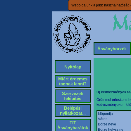
Weboldalunk a jobb használhatóság é
Ásványbörzék
Nyitólap
Miért érdemes
tagnak lenni?
Új kedvezmények ta
Szervezeti
felépítés
Örömmel értesítem, ho
kedvezményeken felül 
Belépési
nyilatkozat...
Időpontja
Város
TIT
Börze neve
Ásványbarátok
Börze helyszíne