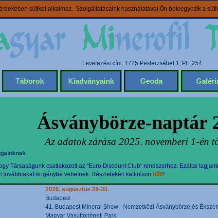
rdekében sütiket alkalmaz. Szolgáltatásaink használatával Ön beleegyezik a süt
Levelezési cím: 1725 Pesterzsébet 1, Pf.: 254
Táborok
Kiadványaink
Geoda
Galéri
Ásványbörze-naptár 
Az adatok zárása 2025. novemberi 1-én tö
gjainknak
gy Társaságunk csatlakozott az "Euro Discount Club" rendszerhez. Ezáltal tagjain
ide
továbbiakat is igénybe vehetnek. Részletekért kattintson
!
2026. augusztus 28-30.
Budapest
41. Budapest Mineral Show - Nemzetközi Ásványbörze és Ékszerki
Magyar Vasúttörténeti Park