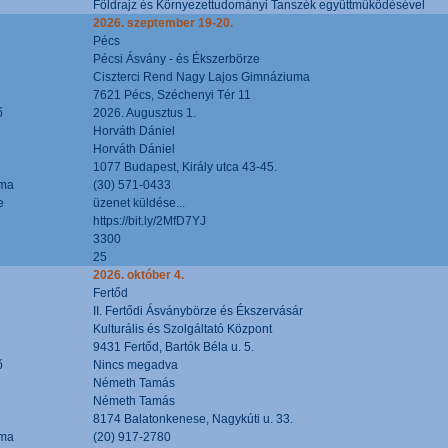
Földrajz és Környezettudományi Tanszék együttműködésével
2026. szeptember 19-20.
Pécs
Pécsi Ásvány - és Ékszerbörze
Ciszterci Rend Nagy Lajos Gimnáziuma
7621 Pécs, Széchenyi Tér 11
ő
2026. Augusztus 1.
Horváth Dániel
Horváth Dániel
1077 Budapest, Király utca 43-45.
áma
(30) 571-0433
e
üzenet küldése...
https://bit.ly/2MfD7YJ
3300
25
2026. október 4.
Fertőd
II. Fertődi Ásványbörze és Ékszervásár
Kulturális és Szolgáltató Központ
9431 Fertőd, Bartók Béla u. 5.
ő
Nincs megadva
Németh Tamás
Németh Tamás
8174 Balatonkenese, Nagykúti u. 33.
áma
(20) 917-2780