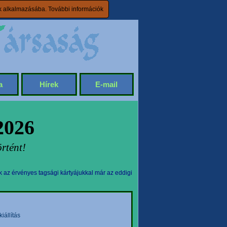
ik alkalmazásába.
További információk
a
Hírek
E-mail
2026
rtént!
k az érvényes tagsági kártyájukkal már az eddigi
állítás