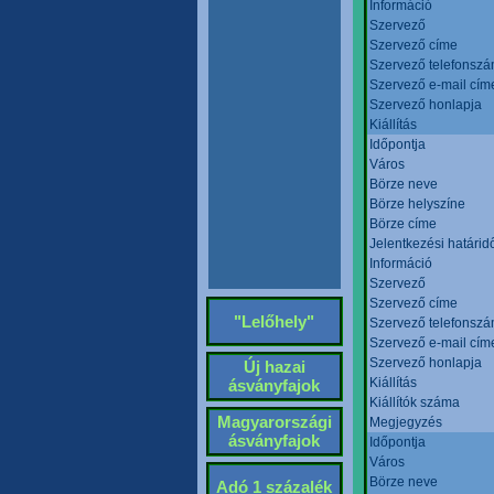
Információ
Szervező
Szervező címe
Szervező telefonsz
Szervező e-mail cím
Szervező honlapja
Kiállítás
Időpontja
Város
Börze neve
Börze helyszíne
Börze címe
Jelentkezési határid
Információ
Szervező
Szervező címe
"Lelőhely"
Szervező telefonsz
Szervező e-mail cím
Szervező honlapja
Új hazai
Kiállítás
ásványfajok
Kiállítók száma
Magyarországi
Megjegyzés
ásványfajok
Időpontja
Város
Börze neve
Adó 1 százalék