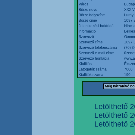
Város
Budap
Börze neve
XXXIV.
Börze helyszíne
Lurdy
Börze címe
1097 B
Jelentkezési határidő
Nincs
Információ
Lelkes
Szervező
Gemmi
Szervező címe
1097 B
Szervező telefonszáma
(70) 3
Szervező e-mail címe
üzenet
Szervező honlapja
www.a
Kiállítás
Ékszer
Látogatók száma
7000
Kiállítók száma
190
Letölthető 
Letölthető 
Letölthető 