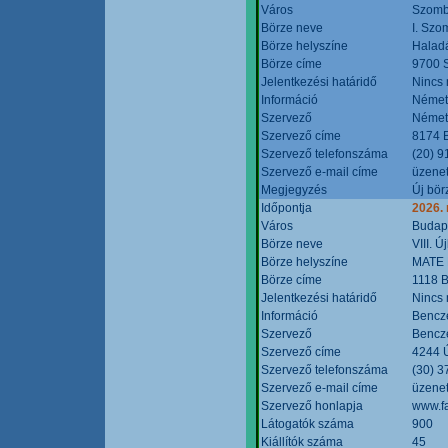
Város
Szomb
Börze neve
I. Szo
Börze helyszíne
Halad
Börze címe
9700 S
Jelentkezési határidő
Nincs
Információ
Német
Szervező
Német
Szervező címe
8174 B
Szervező telefonszáma
(20) 9
Szervező e-mail címe
üzenet
Megjegyzés
Új bör
Időpontja
2026.
Város
Budap
Börze neve
VIII. 
Börze helyszíne
MATE 
Börze címe
1118 B
Jelentkezési határidő
Nincs
Információ
Bencze
Szervező
Bencze
Szervező címe
4244 Ú
Szervező telefonszáma
(30) 3
Szervező e-mail címe
üzenet
Szervező honlapja
www.f
Látogatók száma
900
Kiállítók száma
45