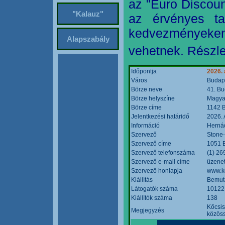
az "Euro Discoun
"Kalauz"
az érvényes ta
kedvezményeke
Alapszabály
vehetnek. Részle
Időpontja
2026. 
Város
Budap
Börze neve
41. Bu
Börze helyszíne
Magyar
Börze címe
1142 B
Jelentkezési határidő
2026. 
Információ
Hernád
Szervező
Stone-
Szervező címe
1051 B
Szervező telefonszáma
(1) 26
Szervező e-mail címe
üzenet
Szervező honlapja
www.k
Kiállítás
Bemut
Látogatók száma
10122
Kiállítók száma
138
Kőcsis
Megjegyzés
közöss