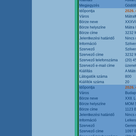
Megjegyzés
Gödöll
Időpontja
2026. 
Város
Mátraf
Börze neve
XXXVII
Börze helyszíne
Mátra 
Börze címe
3232 M
Jelentkezési határidő
Nincs
Információ
Szilve
Szervező
Szilve
Szervező címe
3232 M
Szervező telefonszáma
(20) 4
Szervező e-mail címe
üzenet
Kiállítás
A Mátr
Látogatók száma
800
Kiállítók száma
20
Időpontja
2026. 
Város
Budap
Börze neve
XXII. 
Börze helyszíne
MOM S
Börze címe
1123 B
Jelentkezési határidő
Nincs
Információ
Lelkes
Szervező
Gemmi
Szervező címe
1097 B