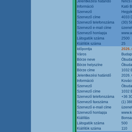
Jelentkezési határidő
Nincs
Információ
Kató 
Szervező
Hegyik
Szervező címe
4033 D
Szervező telefonszáma
(30) 5
Szervező e-mail címe
üzenet
Szervező honlapja
www.a
Látogatók száma
2500
Kiállítók száma
25
Időpontja
2026.
Város
Budap
Börze neve
Óbudai
Börze helyszíne
Óbudai
Börze címe
1032 B
Jelentkezési határidő
2026. 
Információ
Kovács
Szervező
Óbudai
Szervező címe
1032 B
Szervező telefonszáma
+36 3
Szervező faxszáma
(1) 38
Szervező e-mail címe
üzenet
Szervező honlapja
www.ku
Kiállítás
Bonsai
Látogatók száma
500
Kiállítók száma
110