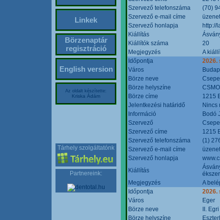
Szervező telefonszáma
(70) 9
Szervező e-mail címe
üzenet
Linkek
Szervező honlapja
http:/
Kiállítás
Ásván
Börzenaptár
Kiállítók száma
20
regisztráció
Megjegyzés
A kiál
Időpontja
2026.
English version
Város
Budap
Börze neve
Csepel
Börze helyszíne
CSMO 
Az oldalt készítette:
Börze címe
1215 B
Kriska Ádám
Jelentkezési határidő
Nincs
Információ
Bodó 
Szervező
Csepel
Szervező címe
1215 B
Szervező telefonszáma
(1) 27
Tárhely szolgáltatónk
Szervező e-mail címe
üzenet
Szervező honlapja
www.c
Ásvány
Kiállítás
Partnereink:
ékszer
Megjegyzés
A belé
Időpontja
2026.
Város
Eger
Börze neve
II. Eg
Börze helyszíne
Eszter