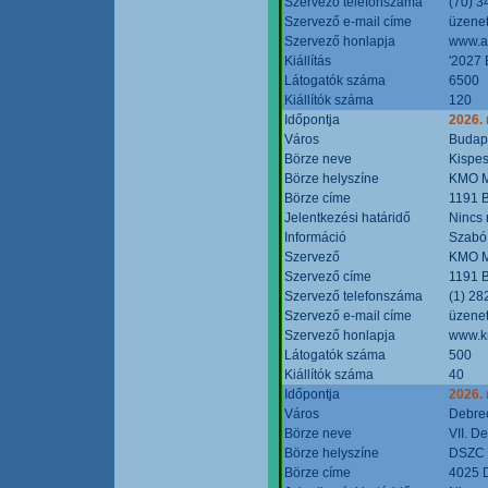
Szervező telefonszáma
(70) 3
Szervező e-mail címe
üzenet
Szervező honlapja
www.a
Kiállítás
'2027 
Látogatók száma
6500
Kiállítók száma
120
Időpontja
2026.
Város
Budap
Börze neve
Kispes
Börze helyszíne
KMO M
Börze címe
1191 B
Jelentkezési határidő
Nincs
Információ
Szabó
Szervező
KMO M
Szervező címe
1191 B
Szervező telefonszáma
(1) 28
Szervező e-mail címe
üzenet
Szervező honlapja
www.k
Látogatók száma
500
Kiállítók száma
40
Időpontja
2026.
Város
Debre
Börze neve
VII. D
Börze helyszíne
DSZC M
Börze címe
4025 D