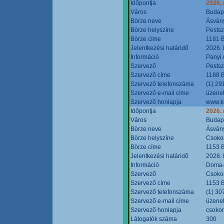
Időpontja
2026.
Város
Budap
Börze neve
Ásvány
Börze helyszíne
Pestsz
Börze címe
1181 B
Jelentkezési határidő
2026.
Információ
Panyi 
Szervező
Pestsz
Szervező címe
1188 B
Szervező telefonszáma
(1) 29
Szervező e-mail címe
üzenet
Szervező honlapja
www.k
Időpontja
2026.
Város
Budap
Börze neve
Ásvány
Börze helyszíne
Csokon
Börze címe
1153 B
Jelentkezési határidő
2026.
Információ
Doma-S
Szervező
Csokon
Szervező címe
1153 B
Szervező telefonszáma
(1) 30
Szervező e-mail címe
üzenet
Szervező honlapja
csoko
Látogatók száma
300