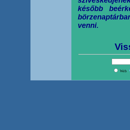
később beérk
börzenaptárb
venni.
Vis