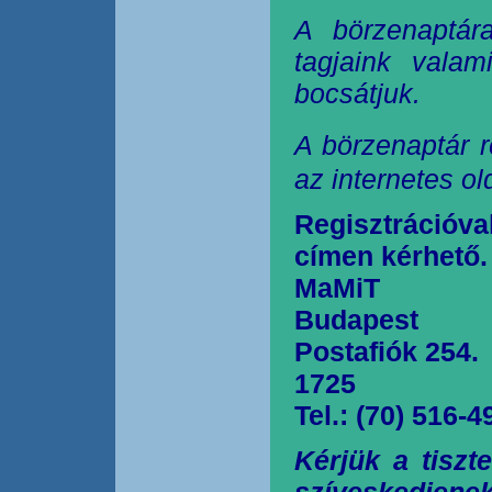
A börzenaptár
tagjaink valam
bocsátjuk.
A börzenaptár r
az internetes o
Regisztrációva
címen kérhető.
MaMiT
Budapest
Postafiók 254.
1725
Tel.: (70) 516-4
Kérjük a tiszt
szíveskedjen