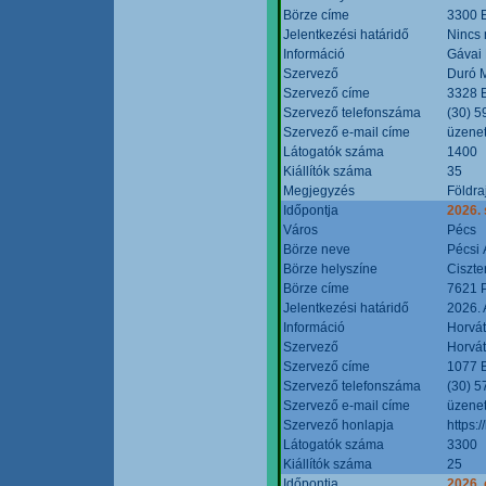
Börze címe
3300 E
Jelentkezési határidő
Nincs
Információ
Gávai
Szervező
Duró M
Szervező címe
3328 E
Szervező telefonszáma
(30) 5
Szervező e-mail címe
üzenet
Látogatók száma
1400
Kiállítók száma
35
Megjegyzés
Földra
Időpontja
2026.
Város
Pécs
Börze neve
Pécsi 
Börze helyszíne
Ciszt
Börze címe
7621 P
Jelentkezési határidő
2026. 
Információ
Horvát
Szervező
Horvát
Szervező címe
1077 B
Szervező telefonszáma
(30) 5
Szervező e-mail címe
üzenet
Szervező honlapja
https:/
Látogatók száma
3300
Kiállítók száma
25
Időpontja
2026. 