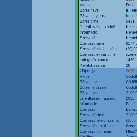
Város
Fertőd
Börze neve
II. Fe
Börze helyszíne
Kultur
Börze címe
9431 F
Jelentkezési határidő
Nincs
Információ
Német
Szervező
Német
Szervező címe
8174 B
Szervező telefonszáma
(20) 9
Szervező e-mail címe
üzenet
Látogatók száma
1450
Kiállítók száma
28
Időpontja
2026. 
Város
Gödöl
Börze neve
Gödöll
Börze helyszíne
Gödöll
Börze címe
2100 G
Jelentkezési határidő
2026. 
Információ
Barkát
Szervező
Barkát
Szervező címe
2100 G
Szervező telefonszáma
(20) 5
Szervező e-mail címe
üzenet
Szervező honlapja
https:
Kiállítás
Ásvány