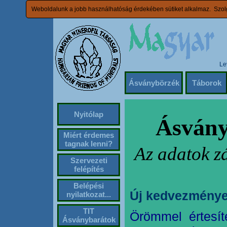
Weboldalunk a jobb használhatóság érdekében sütiket alkalmaz. Szolg
Le
Ásványbörzék
Táborok
Nyitólap
Ásvány
Miért érdemes
tagnak lenni?
Az adatok z
Szervezeti
felépítés
Belépési
Új kedvezménye
nyilatkozat...
TIT
Örömmel értesít
Ásványbarátok