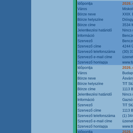
Időpontja
2026.
Város
Miskol
Börze neve
XXIX. 
Börze helyszíne
Diósg
Börze címe
3534 M
Jelentkezési határidő
Nincs
Információ
Bencze
Szervező
Bencze
Szervező címe
4244 Ú
Szervező telefonszáma
(30) 3
Szervező e-mail címe
üzenet
Szervező honlapja
www.f
Időpontja
2026.
Város
Budap
Börze neve
Ásvány
Börze helyszíne
TIT St
Börze címe
1113 B
Jelentkezési határidő
Nincs
Információ
Gazsó 
Szervező
TIT St
Szervező címe
1113 B
Szervező telefonszáma
(1) 34
Szervező e-mail címe
üzenet
Szervező honlapja
www.ti
Időpontja
2026.