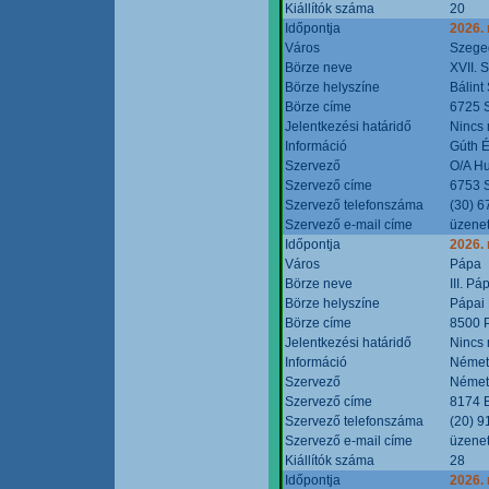
Kiállítók száma
20
Időpontja
2026.
Város
Szege
Börze neve
XVII. 
Börze helyszíne
Bálint
Börze címe
6725 S
Jelentkezési határidő
Nincs
Információ
Gúth 
Szervező
O/A Hu
Szervező címe
6753 S
Szervező telefonszáma
(30) 6
Szervező e-mail címe
üzenet
Időpontja
2026.
Város
Pápa
Börze neve
III. P
Börze helyszíne
Pápai 
Börze címe
8500 P
Jelentkezési határidő
Nincs
Információ
Német
Szervező
Német
Szervező címe
8174 B
Szervező telefonszáma
(20) 9
Szervező e-mail címe
üzenet
Kiállítók száma
28
Időpontja
2026.