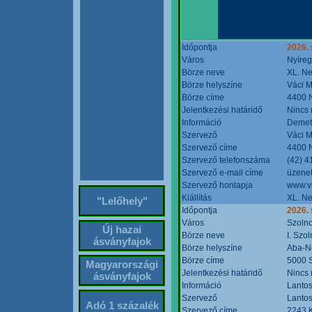
Időpontja
2026. 
Város
Nyíre
Börze neve
XL. Ne
Börze helyszíne
Váci M
Börze címe
4400 N
Jelentkezési határidő
Nincs
Információ
Demete
Szervező
Váci M
Szervező címe
4400 N
Szervező telefonszáma
(42) 4
Szervező e-mail címe
üzenet
Szervező honlapja
www.v
Kiállítás
XL. Ne
"Lelőhely"
Időpontja
2026.
Város
Szoln
Új hazai
Börze neve
I. Szo
ásványfajok
Börze helyszíne
Aba-N
Börze címe
5000 S
Magyarországi
Jelentkezési határidő
Nincs
ásványfajok
Információ
Lantos
Szervező
Lantos
Adó 1 százalék
Szervező címe
2243 K