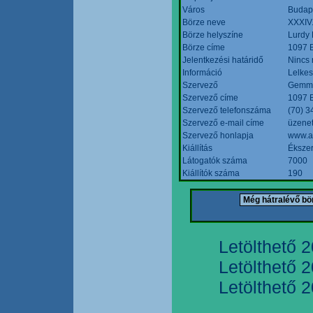
Város
Budap
Börze neve
XXXIV.
Börze helyszíne
Lurdy
Börze címe
1097 B
Jelentkezési határidő
Nincs
Információ
Lelkes
Szervező
Gemmi
Szervező címe
1097 B
Szervező telefonszáma
(70) 3
Szervező e-mail címe
üzenet
Szervező honlapja
www.a
Kiállítás
Ékszer
Látogatók száma
7000
Kiállítók száma
190
Letölthető 
Letölthető 
Letölthető 