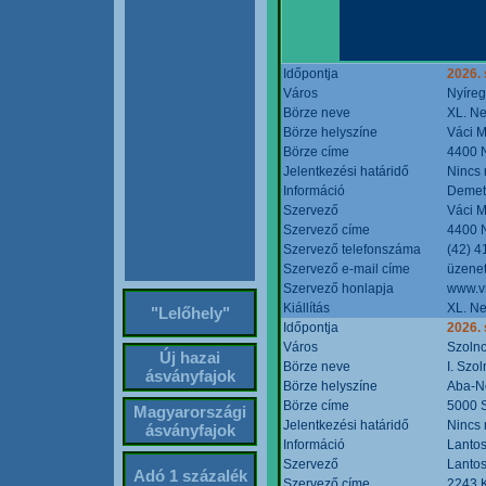
Időpontja
2026. 
Város
Nyíre
Börze neve
XL. Ne
Börze helyszíne
Váci M
Börze címe
4400 N
Jelentkezési határidő
Nincs
Információ
Demete
Szervező
Váci M
Szervező címe
4400 N
Szervező telefonszáma
(42) 4
Szervező e-mail címe
üzenet
Szervező honlapja
www.v
Kiállítás
XL. Ne
"Lelőhely"
Időpontja
2026.
Város
Szoln
Új hazai
Börze neve
I. Szo
ásványfajok
Börze helyszíne
Aba-N
Börze címe
5000 S
Magyarországi
Jelentkezési határidő
Nincs
ásványfajok
Információ
Lantos
Szervező
Lantos
Adó 1 százalék
Szervező címe
2243 K