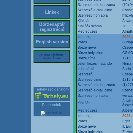
Szervező telefonszáma
(70) 9
Szervező e-mail címe
üzenet
Linkek
Szervező honlapja
http:/
Kiállítás
Ásván
Börzenaptár
Kiállítók száma
20
regisztráció
Megjegyzés
A kiál
Időpontja
2026.
English version
Város
Budap
Börze neve
Csepel
Börze helyszíne
CSMO 
Az oldalt készítette:
Börze címe
1215 B
Kriska Ádám
Jelentkezési határidő
Nincs
Információ
Bodó 
Szervező
Csepel
Szervező címe
1215 B
Szervező telefonszáma
(1) 27
Tárhely szolgáltatónk
Szervező e-mail címe
üzenet
Szervező honlapja
www.c
Ásvány
Kiállítás
Partnereink:
ékszer
Megjegyzés
A belé
Időpontja
2026.
Város
Eger
Börze neve
II. Eg
Börze helyszíne
Eszter