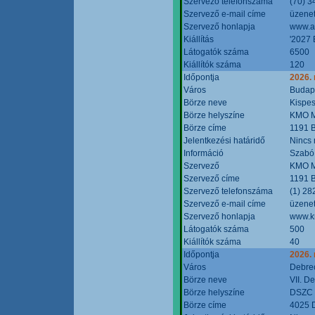
Szervező telefonszáma
(70) 3
Szervező e-mail címe
üzenet
Szervező honlapja
www.a
Kiállítás
'2027 
Látogatók száma
6500
Kiállítók száma
120
Időpontja
2026.
Város
Budap
Börze neve
Kispes
Börze helyszíne
KMO M
Börze címe
1191 B
Jelentkezési határidő
Nincs
Információ
Szabó
Szervező
KMO M
Szervező címe
1191 B
Szervező telefonszáma
(1) 28
Szervező e-mail címe
üzenet
Szervező honlapja
www.k
Látogatók száma
500
Kiállítók száma
40
Időpontja
2026.
Város
Debre
Börze neve
VII. D
Börze helyszíne
DSZC M
Börze címe
4025 D