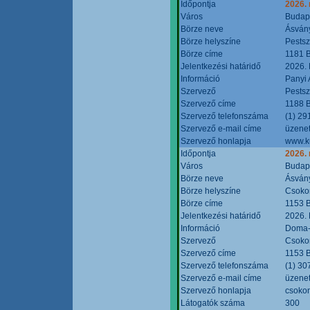
Időpontja
2026.
Város
Budap
Börze neve
Ásvány
Börze helyszíne
Pestsz
Börze címe
1181 B
Jelentkezési határidő
2026.
Információ
Panyi 
Szervező
Pestsz
Szervező címe
1188 B
Szervező telefonszáma
(1) 29
Szervező e-mail címe
üzenet
Szervező honlapja
www.k
Időpontja
2026.
Város
Budap
Börze neve
Ásvány
Börze helyszíne
Csokon
Börze címe
1153 B
Jelentkezési határidő
2026.
Információ
Doma-S
Szervező
Csokon
Szervező címe
1153 B
Szervező telefonszáma
(1) 30
Szervező e-mail címe
üzenet
Szervező honlapja
csoko
Látogatók száma
300