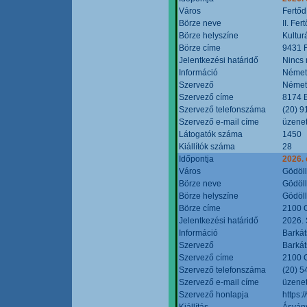
Város
Fertőd
Börze neve
II. Fe
Börze helyszíne
Kultur
Börze címe
9431 F
Jelentkezési határidő
Nincs
Információ
Német
Szervező
Német
Szervező címe
8174 B
Szervező telefonszáma
(20) 9
Szervező e-mail címe
üzenet
Látogatók száma
1450
Kiállítók száma
28
Időpontja
2026. 
Város
Gödöl
Börze neve
Gödöll
Börze helyszíne
Gödöll
Börze címe
2100 G
Jelentkezési határidő
2026. 
Információ
Barkát
Szervező
Barkát
Szervező címe
2100 G
Szervező telefonszáma
(20) 5
Szervező e-mail címe
üzenet
Szervező honlapja
https:
Kiállítás
Ásvány