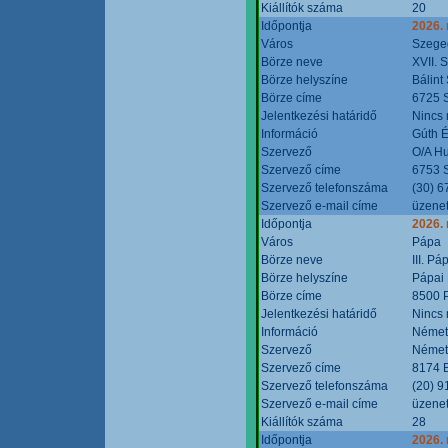
Kiállítók száma
20
Időpontja
2026.
Város
Szege
Börze neve
XVII. 
Börze helyszíne
Bálint
Börze címe
6725 S
Jelentkezési határidő
Nincs
Információ
Gúth 
Szervező
O/A Hu
Szervező címe
6753 S
Szervező telefonszáma
(30) 6
Szervező e-mail címe
üzenet
Időpontja
2026.
Város
Pápa
Börze neve
III. P
Börze helyszíne
Pápai 
Börze címe
8500 P
Jelentkezési határidő
Nincs
Információ
Német
Szervező
Német
Szervező címe
8174 B
Szervező telefonszáma
(20) 9
Szervező e-mail címe
üzenet
Kiállítók száma
28
Időpontja
2026.