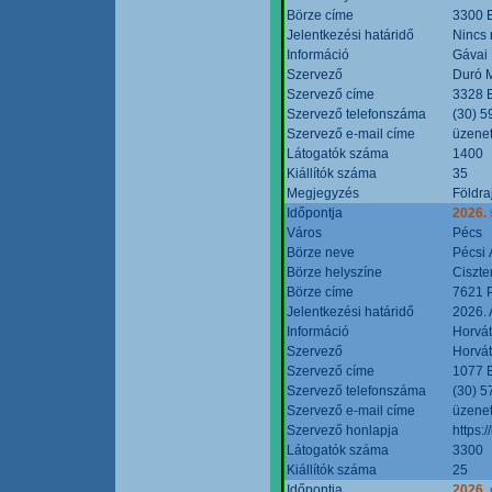
Börze címe
3300 E
Jelentkezési határidő
Nincs
Információ
Gávai
Szervező
Duró M
Szervező címe
3328 E
Szervező telefonszáma
(30) 5
Szervező e-mail címe
üzenet
Látogatók száma
1400
Kiállítók száma
35
Megjegyzés
Földra
Időpontja
2026.
Város
Pécs
Börze neve
Pécsi 
Börze helyszíne
Ciszt
Börze címe
7621 P
Jelentkezési határidő
2026. 
Információ
Horvát
Szervező
Horvát
Szervező címe
1077 B
Szervező telefonszáma
(30) 5
Szervező e-mail címe
üzenet
Szervező honlapja
https:/
Látogatók száma
3300
Kiállítók száma
25
Időpontja
2026. 