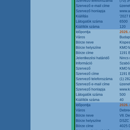
Szervező telefonszáma
(70) 3
Szervező e-mail címe
üzenet
Szervező honlapja
www.a
Kiállítás
'2027 
Látogatók száma
6500
Kiállítók száma
120
Időpontja
2026.
Város
Budap
Börze neve
Kispes
Börze helyszíne
KMO M
Börze címe
1191 B
Jelentkezési határidő
Nincs
Információ
Szabó
Szervező
KMO M
Szervező címe
1191 B
Szervező telefonszáma
(1) 28
Szervező e-mail címe
üzenet
Szervező honlapja
www.k
Látogatók száma
500
Kiállítók száma
40
Időpontja
2026.
Város
Debre
Börze neve
VII. D
Börze helyszíne
DSZC M
Börze címe
4025 D