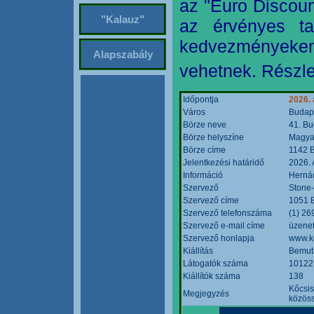
az "Euro Discoun
"Kalauz"
az érvényes ta
kedvezményeke
Alapszabály
vehetnek. Részle
Időpontja
2026. 
Város
Budap
Börze neve
41. Bu
Börze helyszíne
Magyar
Börze címe
1142 B
Jelentkezési határidő
2026. 
Információ
Hernád
Szervező
Stone-
Szervező címe
1051 B
Szervező telefonszáma
(1) 26
Szervező e-mail címe
üzenet
Szervező honlapja
www.k
Kiállítás
Bemut
Látogatók száma
10122
Kiállítók száma
138
Kőcsis
Megjegyzés
közöss