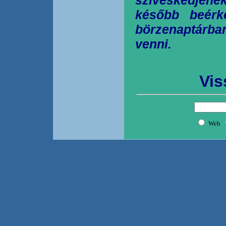
később beérk
börzenaptárb
venni.
Vis