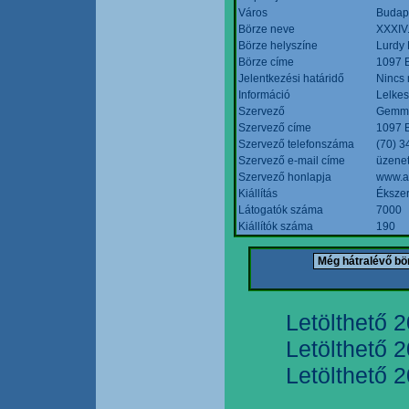
Város
Budap
Börze neve
XXXIV.
Börze helyszíne
Lurdy
Börze címe
1097 B
Jelentkezési határidő
Nincs
Információ
Lelkes
Szervező
Gemmi
Szervező címe
1097 B
Szervező telefonszáma
(70) 3
Szervező e-mail címe
üzenet
Szervező honlapja
www.a
Kiállítás
Ékszer
Látogatók száma
7000
Kiállítók száma
190
Letölthető 
Letölthető 
Letölthető 