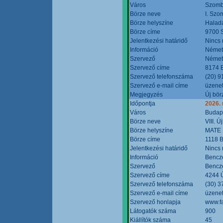
Város
Szomb
Börze neve
I. Szo
Börze helyszíne
Halad
Börze címe
9700 S
Jelentkezési határidő
Nincs
Információ
Német
Szervező
Német
Szervező címe
8174 B
Szervező telefonszáma
(20) 9
Szervező e-mail címe
üzenet
Megjegyzés
Új bör
Időpontja
2026.
Város
Budap
Börze neve
VIII. 
Börze helyszíne
MATE 
Börze címe
1118 B
Jelentkezési határidő
Nincs
Információ
Bencze
Szervező
Bencze
Szervező címe
4244 Ú
Szervező telefonszáma
(30) 3
Szervező e-mail címe
üzenet
Szervező honlapja
www.f
Látogatók száma
900
Kiállítók száma
45