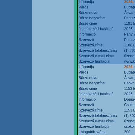
Időpontja
2026.
Város
Budap
Börze neve
Ásvány
Börze helyszíne
Pestsz
Börze címe
1181 B
Jelentkezési határidő
2026.
Információ
Panyi 
Szervező
Pestsz
Szervező címe
1188 B
Szervező telefonszáma
(1) 29
Szervező e-mail címe
üzenet
Szervező honlapja
www.k
Időpontja
2026.
Város
Budap
Börze neve
Ásvány
Börze helyszíne
Csokon
Börze címe
1153 B
Jelentkezési határidő
2026.
Információ
Doma-S
Szervező
Csokon
Szervező címe
1153 B
Szervező telefonszáma
(1) 30
Szervező e-mail címe
üzenet
Szervező honlapja
csoko
Látogatók száma
300