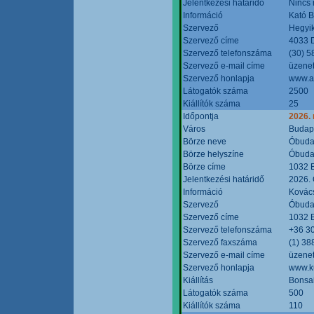
Jelentkezési határidő
Nincs
Információ
Kató 
Szervező
Hegyik
Szervező címe
4033 D
Szervező telefonszáma
(30) 5
Szervező e-mail címe
üzenet
Szervező honlapja
www.a
Látogatók száma
2500
Kiállítók száma
25
Időpontja
2026.
Város
Budap
Börze neve
Óbudai
Börze helyszíne
Óbudai
Börze címe
1032 B
Jelentkezési határidő
2026. 
Információ
Kovács
Szervező
Óbudai
Szervező címe
1032 B
Szervező telefonszáma
+36 3
Szervező faxszáma
(1) 38
Szervező e-mail címe
üzenet
Szervező honlapja
www.ku
Kiállítás
Bonsai
Látogatók száma
500
Kiállítók száma
110