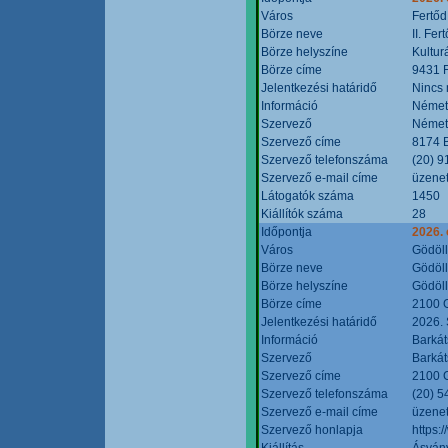
Város
Fertőd
Börze neve
II. Fe
Börze helyszíne
Kultur
Börze címe
9431 F
Jelentkezési határidő
Nincs
Információ
Német
Szervező
Német
Szervező címe
8174 B
Szervező telefonszáma
(20) 9
Szervező e-mail címe
üzenet
Látogatók száma
1450
Kiállítók száma
28
Időpontja
2026. 
Város
Gödöl
Börze neve
Gödöll
Börze helyszíne
Gödöll
Börze címe
2100 G
Jelentkezési határidő
2026. 
Információ
Barkát
Szervező
Barkát
Szervező címe
2100 G
Szervező telefonszáma
(20) 5
Szervező e-mail címe
üzenet
Szervező honlapja
https:
Kiállítás
Ásvány