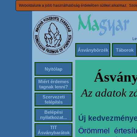
Weboldalunk a jobb használhatóság érdekében sütiket alkalmaz. Szolg
Le
Ásványbörzék
Táborok
Nyitólap
Ásvány
Miért érdemes
tagnak lenni?
Az adatok z
Szervezeti
felépítés
Belépési
Új kedvezménye
nyilatkozat...
TIT
Örömmel értesít
Ásványbarátok