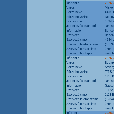
Időpontja
2026.
Város
Miskol
Börze neve
XXIX. 
Börze helyszíne
Diósg
Börze címe
3534 M
Jelentkezési határidő
Nincs
Információ
Bencze
Szervező
Bencze
Szervező címe
4244 Ú
Szervező telefonszáma
(30) 3
Szervező e-mail címe
üzenet
Szervező honlapja
www.f
Időpontja
2026.
Város
Budap
Börze neve
Ásvány
Börze helyszíne
TIT St
Börze címe
1113 B
Jelentkezési határidő
Nincs
Információ
Gazsó 
Szervező
TIT St
Szervező címe
1113 B
Szervező telefonszáma
(1) 34
Szervező e-mail címe
üzenet
Szervező honlapja
www.ti
Időpontja
2026.