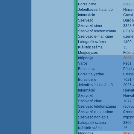
Börze címe
3300 E
Jelentkezési határidő
Nincs
Információ
Gávai
Szervező
Duró M
Szervező címe
3328 E
Szervező telefonszáma
(30) 5
Szervező e-mail címe
üzenet
Látogatók száma
1400
Kiállítók száma
35
Megjegyzés
Földra
Időpontja
2026.
Város
Pécs
Börze neve
Pécsi 
Börze helyszíne
Ciszt
Börze címe
7621 P
Jelentkezési határidő
2026. 
Információ
Horvát
Szervező
Horvát
Szervező címe
1077 B
Szervező telefonszáma
(30) 5
Szervező e-mail címe
üzenet
Szervező honlapja
https:/
Látogatók száma
3300
Kiállítók száma
25
Időpontja
2026. 