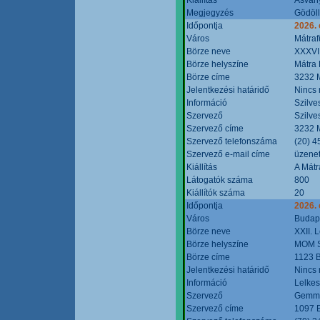
Megjegyzés
Gödöll
Időpontja
2026. 
Város
Mátraf
Börze neve
XXXVII
Börze helyszíne
Mátra 
Börze címe
3232 M
Jelentkezési határidő
Nincs
Információ
Szilve
Szervező
Szilve
Szervező címe
3232 M
Szervező telefonszáma
(20) 4
Szervező e-mail címe
üzenet
Kiállítás
A Mátr
Látogatók száma
800
Kiállítók száma
20
Időpontja
2026. 
Város
Budap
Börze neve
XXII. 
Börze helyszíne
MOM S
Börze címe
1123 B
Jelentkezési határidő
Nincs
Információ
Lelkes
Szervező
Gemmi
Szervező címe
1097 B