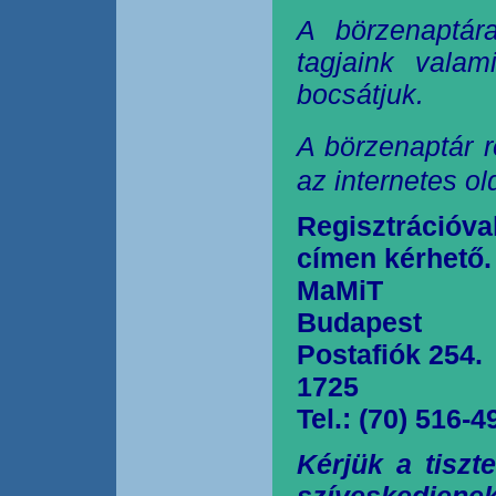
A börzenaptár
tagjaink valam
bocsátjuk.
A börzenaptár r
az internetes o
Regisztrációva
címen kérhető.
MaMiT
Budapest
Postafiók 254.
1725
Tel.: (70) 516-4
Kérjük a tiszt
szíveskedjen