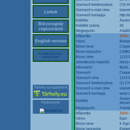
Szervező telefonszáma
(70) 9
Szervező e-mail címe
üzenet
Linkek
Szervező honlapja
http:/
Kiállítás
Ásván
Börzenaptár
Kiállítók száma
20
regisztráció
Megjegyzés
A kiál
Időpontja
2026.
English version
Város
Budap
Börze neve
Csepel
Börze helyszíne
CSMO 
Az oldalt készítette:
Börze címe
1215 B
Kriska Ádám
Jelentkezési határidő
Nincs
Információ
Bodó 
Szervező
Csepel
Szervező címe
1215 B
Szervező telefonszáma
(1) 27
Tárhely szolgáltatónk
Szervező e-mail címe
üzenet
Szervező honlapja
www.c
Ásvány
Kiállítás
Partnereink:
ékszer
Megjegyzés
A belé
Időpontja
2026.
Város
Eger
Börze neve
II. Eg
Börze helyszíne
Eszter