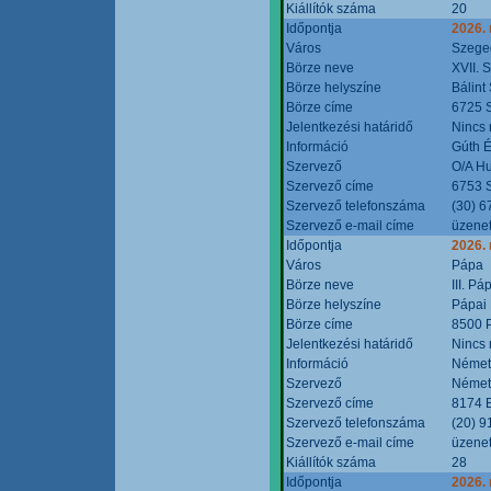
Kiállítók száma
20
Időpontja
2026.
Város
Szege
Börze neve
XVII. 
Börze helyszíne
Bálint
Börze címe
6725 S
Jelentkezési határidő
Nincs
Információ
Gúth 
Szervező
O/A Hu
Szervező címe
6753 S
Szervező telefonszáma
(30) 6
Szervező e-mail címe
üzenet
Időpontja
2026.
Város
Pápa
Börze neve
III. P
Börze helyszíne
Pápai 
Börze címe
8500 P
Jelentkezési határidő
Nincs
Információ
Német
Szervező
Német
Szervező címe
8174 B
Szervező telefonszáma
(20) 9
Szervező e-mail címe
üzenet
Kiállítók száma
28
Időpontja
2026.