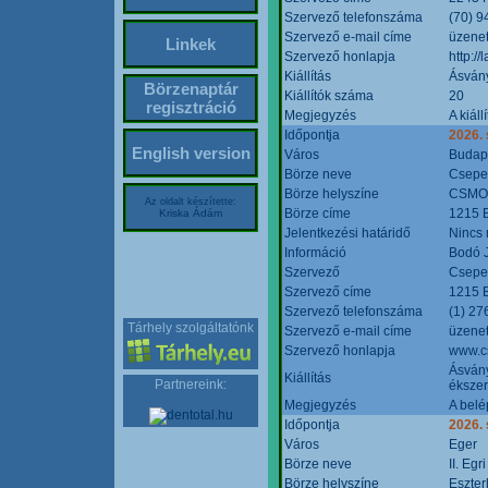
Szervező telefonszáma
(70) 9
Szervező e-mail címe
üzenet
Linkek
Szervező honlapja
http:/
Kiállítás
Ásván
Börzenaptár
Kiállítók száma
20
regisztráció
Megjegyzés
A kiál
Időpontja
2026.
English version
Város
Budap
Börze neve
Csepel
Börze helyszíne
CSMO 
Az oldalt készítette:
Börze címe
1215 B
Kriska Ádám
Jelentkezési határidő
Nincs
Információ
Bodó 
Szervező
Csepel
Szervező címe
1215 B
Szervező telefonszáma
(1) 27
Tárhely szolgáltatónk
Szervező e-mail címe
üzenet
Szervező honlapja
www.c
Ásvány
Kiállítás
Partnereink:
ékszer
Megjegyzés
A belé
Időpontja
2026.
Város
Eger
Börze neve
II. Eg
Börze helyszíne
Eszter