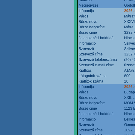
Megjegyzés
Gödöll
Időpontja
2026. 
Város
Mátraf
Börze neve
XXXVII
Börze helyszíne
Mátra 
Börze címe
3232 M
Jelentkezési határidő
Nincs
Információ
Szilve
Szervező
Szilve
Szervező címe
3232 M
Szervező telefonszáma
(20) 4
Szervező e-mail címe
üzenet
Kiállítás
A Mátr
Látogatók száma
800
Kiállítók száma
20
Időpontja
2026. 
Város
Budap
Börze neve
XXII. 
Börze helyszíne
MOM S
Börze címe
1123 B
Jelentkezési határidő
Nincs
Információ
Lelkes
Szervező
Gemmi
Szervező címe
1097 B