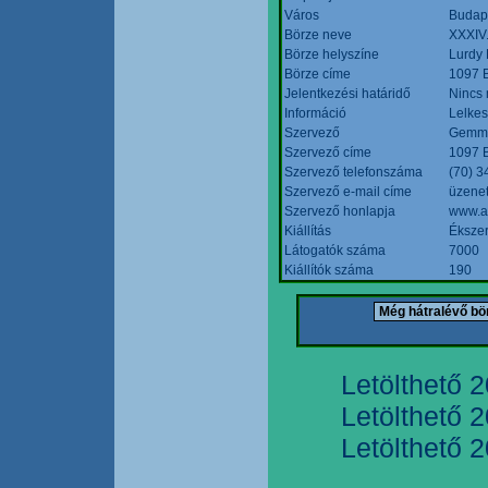
Város
Budap
Börze neve
XXXIV.
Börze helyszíne
Lurdy
Börze címe
1097 B
Jelentkezési határidő
Nincs
Információ
Lelkes
Szervező
Gemmi
Szervező címe
1097 B
Szervező telefonszáma
(70) 3
Szervező e-mail címe
üzenet
Szervező honlapja
www.a
Kiállítás
Ékszer
Látogatók száma
7000
Kiállítók száma
190
Letölthető 
Letölthető 
Letölthető 