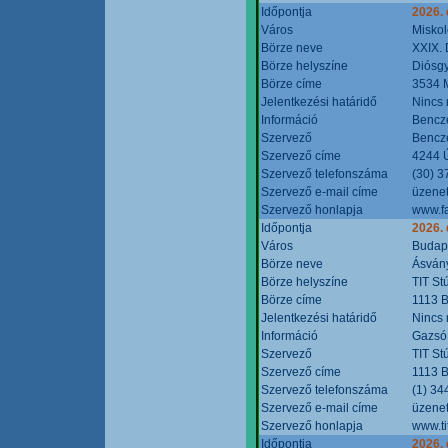
Időpontja
2026.
Város
Miskol
Börze neve
XXIX. 
Börze helyszíne
Diósg
Börze címe
3534 M
Jelentkezési határidő
Nincs
Információ
Bencze
Szervező
Bencze
Szervező címe
4244 Ú
Szervező telefonszáma
(30) 3
Szervező e-mail címe
üzenet
Szervező honlapja
www.f
Időpontja
2026.
Város
Budap
Börze neve
Ásvány
Börze helyszíne
TIT St
Börze címe
1113 B
Jelentkezési határidő
Nincs
Információ
Gazsó 
Szervező
TIT St
Szervező címe
1113 B
Szervező telefonszáma
(1) 34
Szervező e-mail címe
üzenet
Szervező honlapja
www.ti
Időpontja
2026.