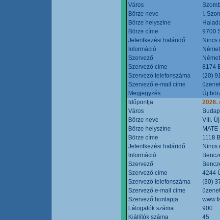
Város
Szomb
Börze neve
I. Szo
Börze helyszíne
Halad
Börze címe
9700 S
Jelentkezési határidő
Nincs
Információ
Német
Szervező
Német
Szervező címe
8174 B
Szervező telefonszáma
(20) 9
Szervező e-mail címe
üzenet
Megjegyzés
Új bör
Időpontja
2026.
Város
Budap
Börze neve
VIII. 
Börze helyszíne
MATE 
Börze címe
1118 B
Jelentkezési határidő
Nincs
Információ
Bencze
Szervező
Bencze
Szervező címe
4244 Ú
Szervező telefonszáma
(30) 3
Szervező e-mail címe
üzenet
Szervező honlapja
www.f
Látogatók száma
900
Kiállítók száma
45