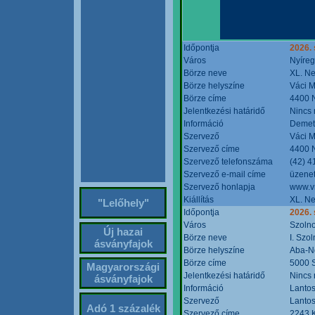
Időpontja
2026. 
Város
Nyíre
Börze neve
XL. Ne
Börze helyszíne
Váci M
Börze címe
4400 N
Jelentkezési határidő
Nincs
Információ
Demete
Szervező
Váci M
Szervező címe
4400 N
Szervező telefonszáma
(42) 4
Szervező e-mail címe
üzenet
Szervező honlapja
www.v
Kiállítás
XL. Ne
"Lelőhely"
Időpontja
2026.
Város
Szoln
Új hazai
Börze neve
I. Szo
ásványfajok
Börze helyszíne
Aba-N
Börze címe
5000 S
Magyarországi
Jelentkezési határidő
Nincs
ásványfajok
Információ
Lantos
Szervező
Lantos
Adó 1 százalék
Szervező címe
2243 K