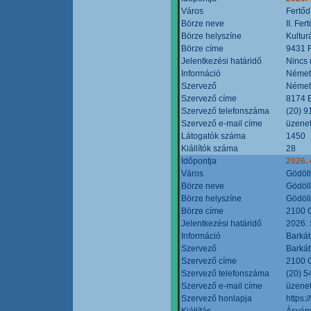
Város
Fertőd
Börze neve
II. Fe
Börze helyszíne
Kultur
Börze címe
9431 F
Jelentkezési határidő
Nincs
Információ
Német
Szervező
Német
Szervező címe
8174 B
Szervező telefonszáma
(20) 9
Szervező e-mail címe
üzenet
Látogatók száma
1450
Kiállítók száma
28
Időpontja
2026. 
Város
Gödöl
Börze neve
Gödöll
Börze helyszíne
Gödöll
Börze címe
2100 G
Jelentkezési határidő
2026. 
Információ
Barkát
Szervező
Barkát
Szervező címe
2100 G
Szervező telefonszáma
(20) 5
Szervező e-mail címe
üzenet
Szervező honlapja
https:
Kiállítás
Ásvány