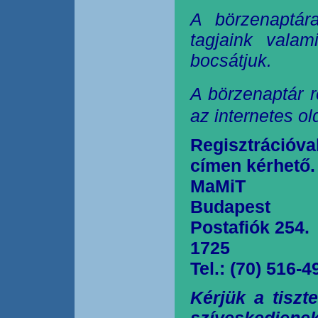
A börzenaptár
tagjaink valam
bocsátjuk.
A börzenaptár r
az internetes o
Regisztrációva
címen kérhető.
MaMiT
Budapest
Postafiók 254.
1725
Tel.: (70) 516-4
Kérjük a tiszt
szíveskedjen