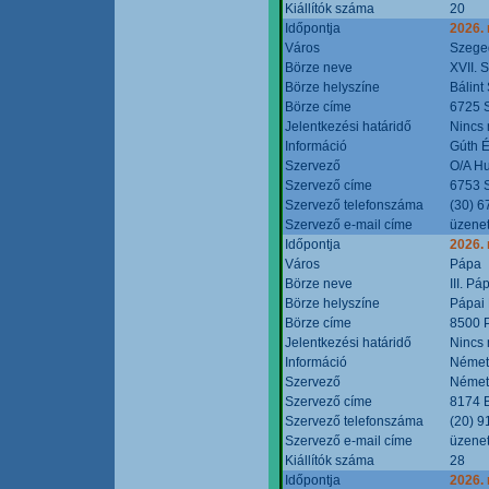
Kiállítók száma
20
Időpontja
2026.
Város
Szege
Börze neve
XVII. 
Börze helyszíne
Bálint
Börze címe
6725 S
Jelentkezési határidő
Nincs
Információ
Gúth 
Szervező
O/A Hu
Szervező címe
6753 S
Szervező telefonszáma
(30) 6
Szervező e-mail címe
üzenet
Időpontja
2026.
Város
Pápa
Börze neve
III. P
Börze helyszíne
Pápai 
Börze címe
8500 P
Jelentkezési határidő
Nincs
Információ
Német
Szervező
Német
Szervező címe
8174 B
Szervező telefonszáma
(20) 9
Szervező e-mail címe
üzenet
Kiállítók száma
28
Időpontja
2026.