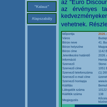
az "Euro Discoun
"Kalauz"
az érvényes ta
kedvezményeke
Alapszabály
vehetnek. Részle
Időpontja
2026. 
Város
Budap
Börze neve
41. Bu
Börze helyszíne
Magyar
Börze címe
1142 B
Jelentkezési határidő
2026. 
Információ
Hernád
Szervező
Stone-
Szervező címe
1051 B
Szervező telefonszáma
(1) 26
Szervező e-mail címe
üzenet
Szervező honlapja
www.k
Kiállítás
Bemut
Látogatók száma
10122
Kiállítók száma
138
Kőcsis
Megjegyzés
közöss