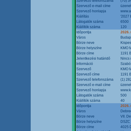
Szervező telefonszáma
(70) 3
Szervező e-mail címe
üzenet
Szervező honlapja
www.a
Kiállítás
'2027 
Látogatók száma
6500
Kiállítók száma
120
Időpontja
2026.
Város
Budap
Börze neve
Kispes
Börze helyszíne
KMO M
Börze címe
1191 B
Jelentkezési határidő
Nincs
Információ
Szabó
Szervező
KMO M
Szervező címe
1191 B
Szervező telefonszáma
(1) 28
Szervező e-mail címe
üzenet
Szervező honlapja
www.k
Látogatók száma
500
Kiállítók száma
40
Időpontja
2026.
Város
Debre
Börze neve
VII. D
Börze helyszíne
DSZC M
Börze címe
4025 D