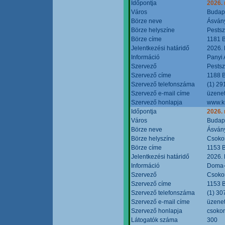
Időpontja
2026.
Város
Budap
Börze neve
Ásvány
Börze helyszíne
Pestsz
Börze címe
1181 B
Jelentkezési határidő
2026.
Információ
Panyi 
Szervező
Pestsz
Szervező címe
1188 B
Szervező telefonszáma
(1) 29
Szervező e-mail címe
üzenet
Szervező honlapja
www.k
Időpontja
2026.
Város
Budap
Börze neve
Ásvány
Börze helyszíne
Csokon
Börze címe
1153 B
Jelentkezési határidő
2026.
Információ
Doma-S
Szervező
Csokon
Szervező címe
1153 B
Szervező telefonszáma
(1) 30
Szervező e-mail címe
üzenet
Szervező honlapja
csoko
Látogatók száma
300