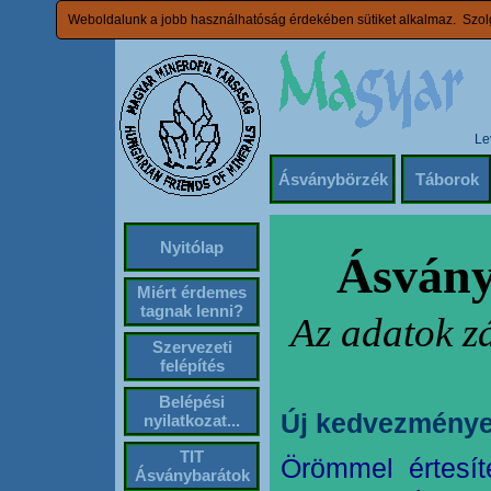
Weboldalunk a jobb használhatóság érdekében sütiket alkalmaz. Szolg
Le
Ásványbörzék
Táborok
Nyitólap
Ásvány
Miért érdemes
tagnak lenni?
Az adatok z
Szervezeti
felépítés
Belépési
Új kedvezménye
nyilatkozat...
TIT
Örömmel értesít
Ásványbarátok