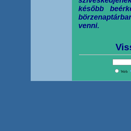
később beérk
börzenaptárb
venni.
Vis