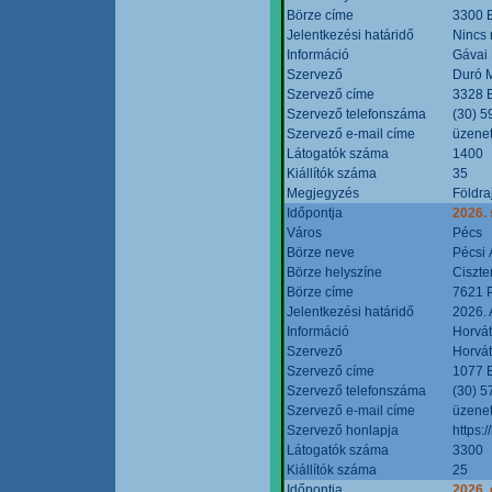
Börze címe
3300 E
Jelentkezési határidő
Nincs
Információ
Gávai
Szervező
Duró M
Szervező címe
3328 E
Szervező telefonszáma
(30) 5
Szervező e-mail címe
üzenet
Látogatók száma
1400
Kiállítók száma
35
Megjegyzés
Földra
Időpontja
2026.
Város
Pécs
Börze neve
Pécsi 
Börze helyszíne
Ciszt
Börze címe
7621 P
Jelentkezési határidő
2026. 
Információ
Horvát
Szervező
Horvát
Szervező címe
1077 B
Szervező telefonszáma
(30) 5
Szervező e-mail címe
üzenet
Szervező honlapja
https:/
Látogatók száma
3300
Kiállítók száma
25
Időpontja
2026. 